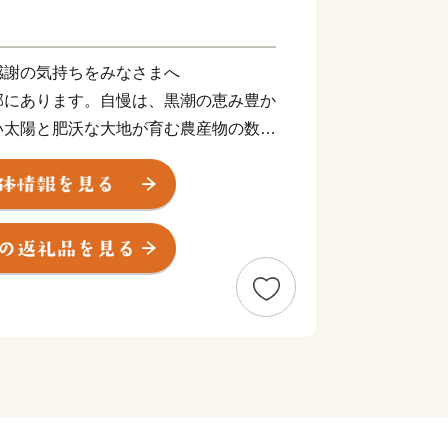
感謝の気持ちをみなさまへ
部にあります。自慢は、黒潮の恵み豊か
い太陽と肥沃な大地が育む農産物の数々
向岬など息をのむような絶景、ユーモラ
どころも数多く、サーフィンの聖地とし
に関するお問い合わせ】
ー （業務委託先 結デザイン有限会
休業（8/13～8/15）・年末年始のお