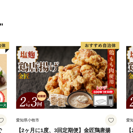
問い合わせにはお応え出来
【受領証明書およびワンス
"
受領証・ワンストップ特例
度お時間をいただいており
【申請書ご提出先】
〒855-0076
長崎県島原市上折橋町甲161
宮崎県日向市ふるさと納税
※申請後に、氏名や住所変
ります。
【オンラインワンストップ
愛知県小牧市
愛
下記のURLよりオンライン
■自治体マイページ https:
で
【2ヶ月に1度、3回定期便】金匠鶏唐揚
【