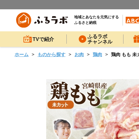
地域とあなたを元気にする
ふるさと納税
ふるラボ
TVで紹介
チャンネル
ホーム
ものから探す
お肉
鶏肉
鶏肉 もも 未カ