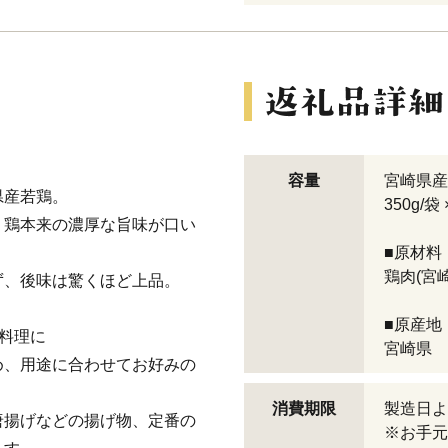
容量
宮崎県産 
県産若鶏。
350g/
、鶏本来の濃厚な旨味が口い
■原材料
鶏肉(宮
ず、後味は驚くほど上品。
■原産地
料理に
宮崎県
め、用途に合わせてお好みの
消費期限
製造日よ
唐揚げなどの揚げ物、定番の
※お手元