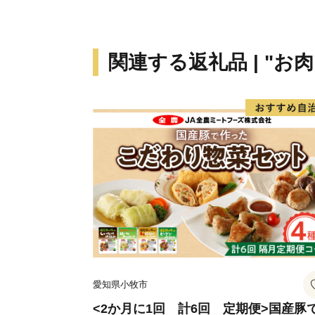
関連する返礼品 | "お肉
愛知県小牧市
<2か月に1回 計6回 定期便>国産豚