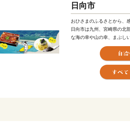
日向市
おひさまのふるさとから、
日向市は九州、宮崎県の北
な海の幸や山の幸、まぶし
神話が残る古い街並み、日
スなひょっとこ踊りなど見
ても人気です。
【寄附のお申込み・返礼品
ふるさと納税サポートセンタ
社）
TEL 050-3355-1758
Mail hyuga@yuidesign.jp
受付時間 9:00～17:00
※土曜日・日曜日・祝日・夏季