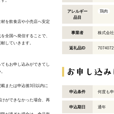
ます。
鶏肉
アレルギー
品目
食材を飲食店や小売店へ安定
事業者
株式会社
化を全国へ発信することで、
貢献していきます。
返礼品ID
7074072
ってもお申し込みができてし
い。
載または申込後3日以内に
申込条件
何度も申
届けができなかった場合、再
申込期日
通年