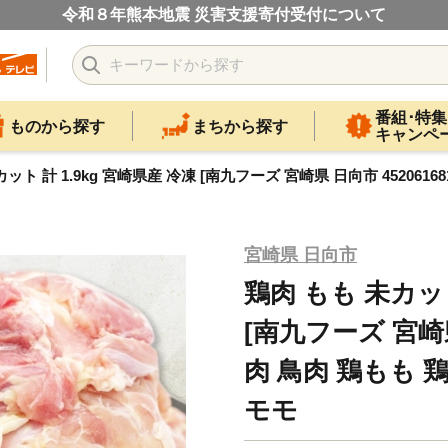
令和８年熊本地震 災害支援寄付受付について
番組･特集
ものから探す
まちから探す
キャンペ
ット 計 1.9kg 宮崎県産 冷凍 [南九フーズ 宮崎県 日向市 452061
宮崎県 日向市
鶏肉 もも 未カット
[南九フーズ 宮崎県 
肉 鳥肉 鶏もも 
モモ