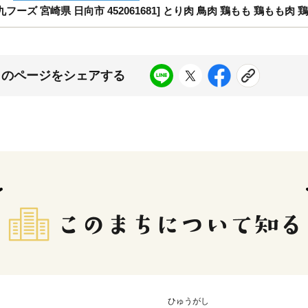
南九フーズ 宮崎県 日向市 452061681] とり肉 鳥肉 鶏もも 鶏もも肉 
このページをシェアする
ひゅうがし