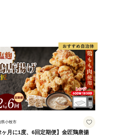
ません。
トップ特例申請書について】
申請書の発行に、ご入金確認後２週間程
ます。
5-1
 ワンストップ特例申請受付窓口
更等が生じた場合は別途届出が必要とな
特例申請について】
知県小牧市
による申請が可能です
//mypg.jp
2ヶ月に1度、6回定期便】金匠鶏唐揚