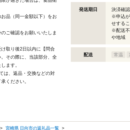
期限が過ぎた場合は、食品衛
。
発送期日
決済確認
のお品（同一金額以下）をお
※申込が
せするこ
※配送不
身のご確認をお願いいたしま
や地域
け取り後2日以内に【問合
配送
常温
い。その際に、当該部分、全
たします。
ては、返品・交換などの対
了承ください。
宮崎県 日向市の返礼品一覧