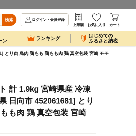
検索
ログイン・会員登録
上限額
お気に入り
カート
はじめての
ランキング
ーン
ふるさと納税
681] とり肉 鳥肉 鶏もも 鶏もも肉 鶏 真空包装 宮崎 モモ
 計 1.9kg 宮崎県産 冷凍
日向市 452061681] とり
鶏もも肉 鶏 真空包装 宮崎