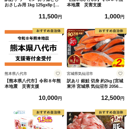
おさしみ用 1kg 125gx8p [足
本地震 災害支援
利本店 宮城県 気仙沼市 2056
11,500
1,000
4313] 魚 魚介類 鮭 お刺し身
円
円
刺し身 刺身 生 生食 個包装
チリ銀鮭 銀鮭 海鮮 海鮮丼 魚
介
熊本県八代市
宮城県気仙沼市
【熊本県八代市】令和８年熊
訳あり 銀鮭 切身 約2kg [宮城
本地震 災害支援
東洋 宮城県 気仙沼市 205649
91] 鮭 魚介類 海鮮 訳アリ 規
10,000
12,500
格外 不揃い さけ サケ 鮭切身
円
円
シャケ 切り身 冷凍 家庭用 お
かず 弁当 支援 サーモン 銀鮭
切り身 魚 わけあり