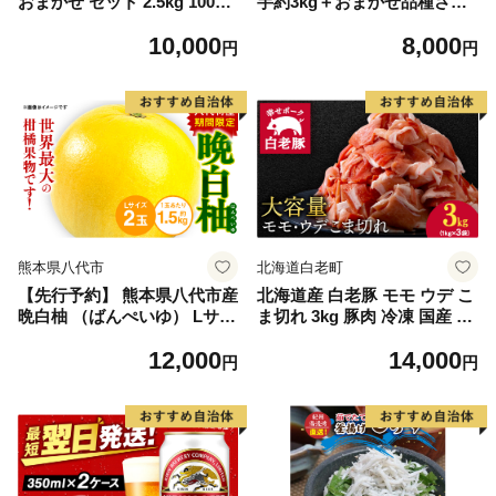
おまかせ セット 2.5kg 10000
芋約3kg＋おまかせ品種さつ
円 魚 海鮮 干物 無添加 ひも
まいも 合計約3.2kg｜さつ
10,000
8,000
の ひらき 詰め合わせ 冷凍 丸
まいも サツマイモ さつま芋
円
円
干し 鯵 アジ 鯖 さば サバ 鰹
焼き芋 やきいも 冷凍 冷凍焼
かつお カツオ 鯛 たい タイ
き芋 訳あり 訳アリ 紅はるか
鰯 いわし イワシ 切り身 おつ
茨城県 行方市(EY-25)
まみ おかず 惣菜 人気 珍味
グルメ 規格外 国産 新鮮 魚介
天然 乾き物 乾物 酒のあて 旬
季節 お中元 お歳暮 母の日 父
の日 武久海産 愛南町 愛媛県
熊本県八代市
北海道白老町
【先行予約】 熊本県八代市産
北海道産 白老豚 モモ ウデ こ
晩白柚 （ばんぺいゆ） Lサイ
ま切れ 3kg 豚肉 冷凍 国産 ス
ズ 2玉 柑橘 みかん 果物 くだ
ライス 切り落とし 小間切れ
12,000
14,000
もの フルーツ おやつ 特産 熊
こまぎれ 細切れ
円
円
本県 八代市 【2026年12月上
旬より順次発送】