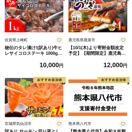
佐賀県上峰町
鹿児島県鹿屋市
秘伝のタレ漬け!(訳あり)牛ヒ
【10/1(木)より寄附金額改定
レサイコロステーキ 1000g
予定】【期間限定】鹿児島県
【B-1098-AS】
大隅産うなぎ蒲焼4尾（400
10,000
12,000
g） KN007-023
円
円
宮城県気仙沼市
熊本県八代市
訳あり サーモン 切り落とし
【熊本県八代市】令和８年熊