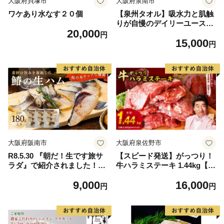
大阪府貝塚市
大阪府泉南市
ワケあり水なす２０個
【泉州タオル】吸水力と肌触
りが自慢のデイリーユースバ
20,000
スタオル オフホワイト・ライ
円
15,000
トグレー 4枚【配送不可地
円
域：北海道・沖縄・離島】
【039D-268】
大阪府阪南市
大阪府泉佐野市
R8.5.30 『朝だ！生です旅サ
【スピード発送】がっつり！
ラダ』で紹介されました！朝
牛ハラミステーキ 1.44kg【氷
日放送（ABCテレビ） 鰆の
温熟成×特製ダレ 小分け 360
9,000
16,000
生ハム ×3パック（1パックあ
g×4パック 牛肉 すてーき 焼
円
円
たり、約15g × 約4枚入）さ
くだけ 味付き 訳あり 不揃い
わら 燻製 熟成
焼肉 BBQ】