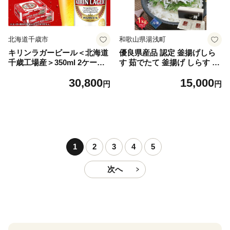
北海道千歳市
和歌山県湯浅町
キリンラガービール＜北海道
優良県産品 認定 釜揚げしら
千歳工場産＞350ml 2ケース
す 茹でたて 釜揚げ しらす 無
（48本）
着色 安心 安全 赤穂の塩 新鮮
30,800
15,000
国産 海の幸 海鮮 魚介 紀州湯
円
円
浅湾直送 まるとも海産 お取
り寄せ 和歌山県 湯浅町 送料
無料_C6035n
1
2
3
4
5
次へ