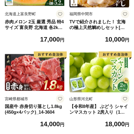
北海道上富良野町
福岡県中間市
赤肉メロン 2玉 厳選 秀品 特4
TVで紹介されました！ 玄海
サイズ 富良野 北海道 各2kg
の極上天然鯛めしセット[鯛
～2.6kg 2玉 セット ファーム
の切身、だし汁、鯛茶漬け用
17,000
10,000
富良野 メロン めろん 果物 く
だし]【010-0001】
円
円
だもの フルーツ デザート 旬
の果物 旬のフルーツ
宮崎県都城市
山形県河北町
国産牛 赤身切り落とし1.8kg
【令和8年産】 ぶどう シャイ
(450g×4パック)_14-3604
ンマスカット 2房入り（1房6
00g前後） 秀品 山形県河北町
14,000
18,000
産【山形eLab】 ka074-023-r
円
円
8