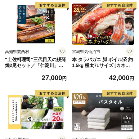
高知県芸西村
宮城県気仙沼市
“土佐料理司”三代目天の鰻蒲
本 タラバガニ 脚 ボイル済 約
焼2尾セット／「仁淀川」水
1.5kg 極太7Lサイズ [カネダ
系の地下水使用 完全無投薬養
イ 宮城県 気仙沼市 2056432
27,000
42,000
殖 国産・高知県産〈高知市共
6] カニ かに 蟹 たらばがに た
円
円
通返礼品〉うなぎ 真空パック
らば蟹 タラバ蟹 たらば タラ
（ウナギう・たれセット）
バ ボイル