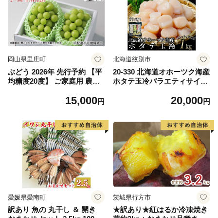
岡山県里庄町
北海道紋別市
ぶどう 2026年 先行予約 【平
20-330 北海道オホーツク海産
均糖度20度】 ご家庭用 農家
ホタテ玉冷バラエティサイズ
こだわりの シャイン マスカ
(1kg)｜ 訳あり サイズ不揃い
15,000
20,000
ット 2～3房 合計約1.2kg ブ
円
円
ドウ 葡萄 岡山県産 国産 フル
ーツ 果物 【 Nini farm 農家
直送 】
愛媛県愛南町
茨城県行方市
訳あり 魚の 丸干し ＆ 開き
★訳あり★紅はるか冷凍焼き