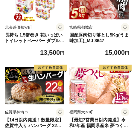
北海道倶知安町
宮崎県都城市
長持ち 1.5倍巻き 花いっぱい
国産豚肉切り落とし5Kg(うま
トイレットペーパー ダブル 4
味加工)_MJ-3647
5ｍ 計72ロール 全18種 花柄
13,500
15,000
プリント ハーブ 香り付き 日
円
円
本製 まとめ買い 防災 常備品
ペーパー エコ 日用雑貨 消耗
品 備蓄 送料無料 北海道 倶知
安町 日用品
佐賀県神埼市
福岡県大木町
【14日以内発送！数量限定】
【最短7営業日以内発送】令
佐賀牛入り ハンバーグ 22個
和7年産 福岡県産米 夢つくし
2.6kg(120g×22個)【佐賀牛 黒
15kg 精米 ※北海道・沖縄・