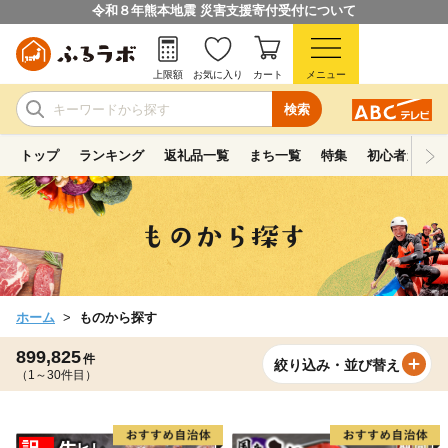
令和８年熊本地震 災害支援寄付受付について
上限額
お気に入り
カート
メニュー
検索
トップ
ランキング
返礼品一覧
まち一覧
特集
初心者ガイド
ホーム
ものから探す
899,825
件
絞り込み・並び替え
（1～30件目）