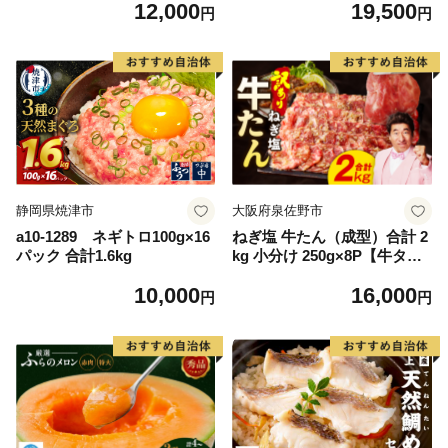
12,000
19,500
毛和牛 ブランド牛 九州 ハン
離島は配送不可
円
円
バーグ 牛肉 豚肉 国産 お弁当
おかず 惣菜 おすすめ 人気】
(H083106)
静岡県焼津市
大阪府泉佐野市
a10-1289 ネギトロ100g×16
ねぎ塩 牛たん（成型）合計 2
パック 合計1.6kg
kg 小分け 250g×8P【牛タン
牛肉 焼肉用 薄切り 訳あり サ
10,000
16,000
イズ不揃い】
円
円