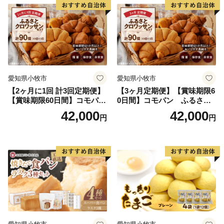
愛知県小牧市
愛知県小牧市
【2ヶ月に1回 計3回定期便】
【3ヶ月定期便】【賞味期限6
【賞味期限60日間】コモパ
0日間】コモパン ふるさと
ン ふるさとクロワッサンセ
クロワッサンセット（計90
42,000
42,000
円
円
ット（計90個）／災害用備蓄
個）／災害用備蓄 保存食 非
保存食 非常食 防災グッズに
常食 防災グッズにも
も