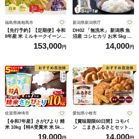
福島県南相馬市
新潟県新潟県庁
【先行予約】【定期便】令和
DH02 「無洗米」 新潟県 魚
8年産 米 ミルキークイーン
沼産 コシヒカリ お米 5kg こ
白米 45kg (5kg×9回) | ミルキ
しひかり 精米 米（お米の美
153,000
14,000
円
円
ークイーン 米5kg 福島 福島
味しい炊き方ガイド付き）
県産 福島産 精米 お米 米 コ
メ 武田ファーム サムランド
福島県 南相馬市 cu006-ae
佐賀県神埼市
愛知県小牧市
【令和7年産】さがびより 精
【賞味期限60日間】コモパ
米 10kg【特A受賞米 米 5kg×
ン こまきふるさとセット
2袋 お米 コメ こめ 国産 美味
（24個入り）／災害用備蓄
19,000
14,000
円
円
しい ブランド米 人気 ランキ
保存食 非常食 防災グッズに