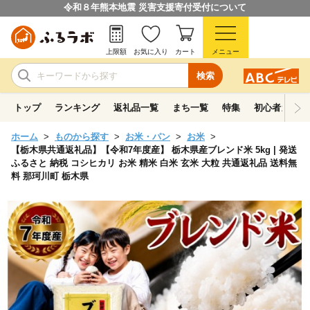
令和８年熊本地震 災害支援寄付受付について
上限額
お気に入り
カート
メニュー
検索
トップ
ランキング
返礼品一覧
まち一覧
特集
初心者ガイド
ホーム
ものから探す
お米・パン
お米
【栃木県共通返礼品】【令和7年度産】 栃木県産ブレンド米 5kg | 発送
ふるさと 納税 コシヒカリ お米 精米 白米 玄米 大粒 共通返礼品 送料無
料 那珂川町 栃木県