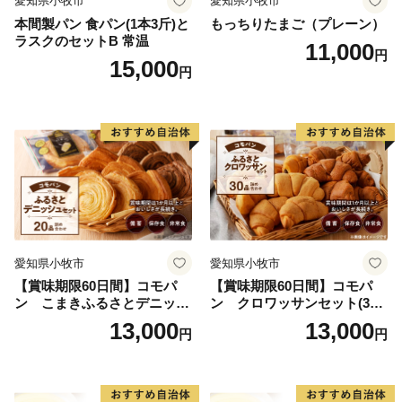
愛知県小牧市
愛知県小牧市
本間製パン 食パン(1本3斤)と
もっちりたまご（プレーン）
ラスクのセットB 常温
11,000
円
15,000
円
愛知県小牧市
愛知県小牧市
【賞味期限60日間】コモパ
【賞味期限60日間】コモパ
ン こまきふるさとデニッシ
ン クロワッサンセット(30
ュセット（20個入り）／災害
個入り)／災害用備蓄 保存食
13,000
13,000
円
円
用備蓄 保存食 非常食 防災グ
非常食 防災グッズにも
ッズにも