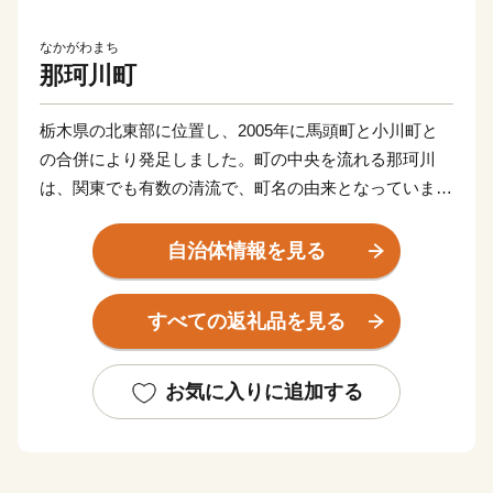
なかがわまち
那珂川町
栃木県の北東部に位置し、2005年に馬頭町と小川町と
の合併により発足しました。町の中央を流れる那珂川
は、関東でも有数の清流で、町名の由来となっていま
す。那珂川町は、鮎釣りで有名な那珂川とそれを取り囲
む里山が織り成す自然豊かな町です。温泉や美術館、ゴ
自治体情報を見る
ルフ場やキャンプ場などの観光施設があり、訪れる人々
の心を癒します。この町に暮らす人々の心や想い、そし
すべての返礼品を見る
て受け継いできた文化が、魅力ある町にしています。
お気に入りに追加する