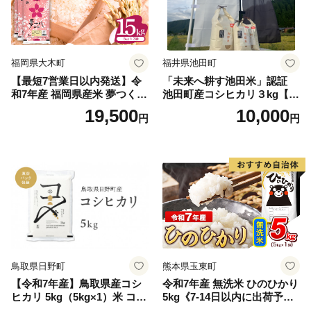
福岡県大木町
福井県池田町
【最短7営業日以内発送】令
「未来へ耕す池田米」認証
和7年産 福岡県産米 夢つくし
池田町産コシヒカリ３kg【お
15kg 精米 ※北海道・沖縄・
1人様につき３セットまで】
19,500
10,000
円
円
離島は配送不可
鳥取県日野町
熊本県玉東町
【令和7年産】鳥取県産コシ
令和7年産 無洗米 ひのひかり
ヒカリ 5kg（5kg×1）米 コシ
5kg《7-14日以内に出荷予定
ヒカリ こしひかり お米 白米
(土日祝除く)》コメ 米 無洗米