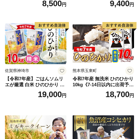
8,500
9,400
円
円
精米 5キロ おこめ こめ コメ
高レビュー｜人気米 熊本県
真空パック包装 真空包装 長
産米 お米 生活応援米
期保存 単一原料米 鳥取県日
野町産 Elevation
佐賀県神埼市
熊本県玉東町
【令和7年産】ごはんソムリ
令和7年産 無洗米 ひのひかり
エが厳選 白米 ひのひかり 10
10kg《7-14日以内に出荷予定
kg【神埼市産 米 お米 精米 白
(土日祝除く)》コメ 米 無洗米
19,000
18,700
円
円
米 10kg 5kg×2 ひのひかり ブ
令和7年産 高レビュー｜人気
ランド米 食味鑑定士】(H063
米 熊本県産米 お米 生活応援
164)
米