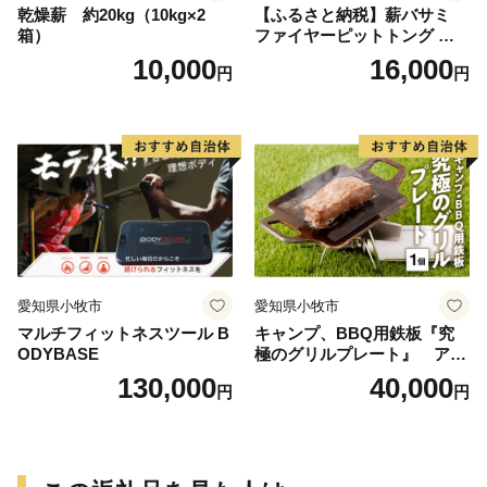
乾燥薪 約20kg（10kg×2
【ふるさと納税】薪バサミ
箱）
ファイヤーピットトング ソ
ロキャンプ用 コンパクト ス
10,000
16,000
円
円
テンレス材 軽量 アウトドア
BBQ グランピング 強度を維
持 掴みやすい工夫 サビに強
い 繰り返し使える 日本製 安
心 鍛冶屋の頓珍漢 愛知県 送
料無料
愛知県小牧市
愛知県小牧市
マルチフィットネスツール B
キャンプ、BBQ用鉄板『究
ODYBASE
極のグリルプレート』 アウ
トドア用品 レジャー キャン
130,000
40,000
円
円
プ バーベキュー BBQ 鉄板