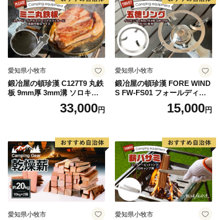
愛知県小牧市
愛知県小牧市
鍛冶屋の頓珍漢 C127T9 丸鉄
鍛冶屋の頓珍漢 FORE WIND
板 9mm厚 3mm溝 ソロキャ
S FW-FS01 フォールディン
ンプ用 専用ハンドル付き ス
グ キャンプストーブ専用 五
33,000
15,000
円
円
ノーピーク アルミパーソナ
徳リング
ルクッカーサイズ
愛知県小牧市
愛知県小牧市