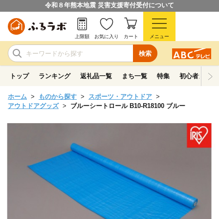
令和８年熊本地震 災害支援寄付受付について
上限額
お気に入り
カート
メニュー
検索
トップ
ランキング
返礼品一覧
まち一覧
特集
初心者ガイド
ホーム
ものから探す
スポーツ・アウトドア
アウトドアグッズ
ブルーシートロール B10-R18100 ブルー