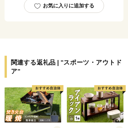
とから、市の真ん中に位置する台山公園にはH2ロケッ
お気に入りに追加する
ト実物大模型があり、その横にあるスペースタワー展望
台からは市全体を展望することができます。
古くからは米、野菜、果樹、畜産等の農業が盛んであ
り、平成31年4月には産直販売の拠点である「道の駅か
くだ」がオープンしました。
現在は日本有数の工業メーカーも進出しており、農業
との調和・共存も図られています。こうした歴史と最新
関連する返礼品 | "スポーツ・アウトド
技術、農業と工業が共存するまちであり、「こめ」「ま
ア"
め」「うめ」「ひめ」「ゆめ」の「かくだの５つ
の‟め”」をキャッチフレーズにブランド化を進めていま
す。