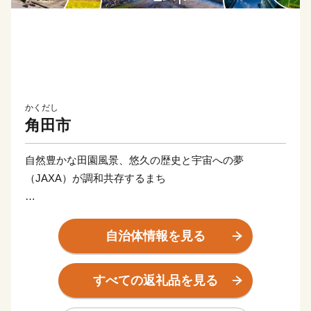
かくだし
角田市
自然豊かな田園風景、悠久の歴史と宇宙への夢
（JAXA）が調和共存するまち
宮城県の南部に位置し、阿武隈川の恵みのもとに発展し
た角田市は、平安時代に建築された宮城県最古の木造建
自治体情報を見る
築であり重要文化財の高蔵寺阿弥陀堂と、最新の技術で
ある宇宙航空研究開発機構（JAXA）の研究開発拠点が
すべての返礼品を見る
あり、悠久の歴史と最新技術のコントラストが魅力のま
ちです。市内でロケットエンジンの開発を行っているこ