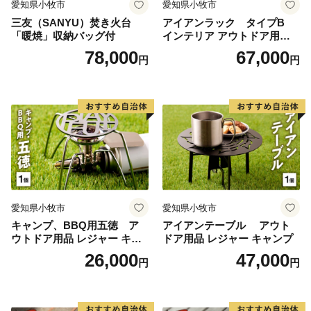
愛知県小牧市
愛知県小牧市
三友（SANYU）焚き火台
アイアンラック タイプB
「暖焼」収納バッグ付
インテリア アウトドア用品
レジャー キャンプ
78,000
67,000
円
円
愛知県小牧市
愛知県小牧市
キャンプ、BBQ用五徳 ア
アイアンテーブル アウト
ウトドア用品 レジャー キャ
ドア用品 レジャー キャンプ
ンプ バーベキュー BBQ 五徳
26,000
47,000
円
円