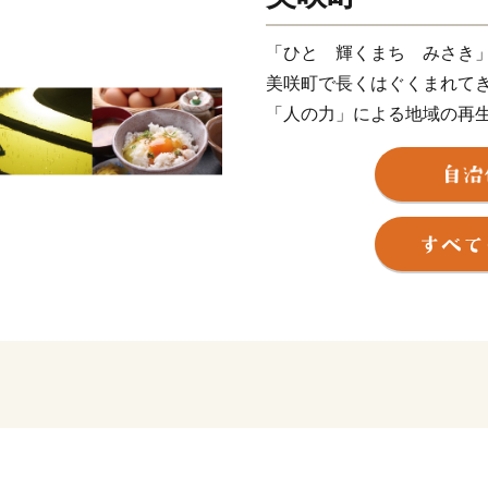
「ひと 輝くまち みさき
美咲町で長くはぐくまれて
「人の力」による地域の再
み、だれもが必要とされ、
あい、（き）ょうりょくす
います。
美咲町を応援してくださる
からも末永くよろしくお願
※美咲町は、岡山県のほぼ
（県下3大河川）の2河川が
にも選ばれた棚田など田園