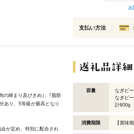
お
支払い方法
容量
なぎビーフ
｢肉の締まり及びきめ｣、｢脂肪
なぎビーフ
区分あり、5等級が最高となり
計600g
消費期限
【賞味期
議会が定め、特別に配合され