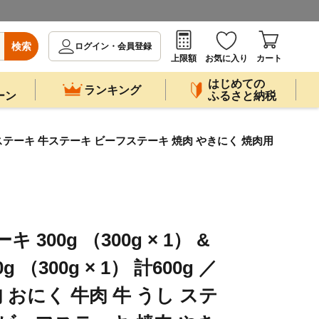
検索
ログイン・会員登録
上限額
お気に入り
カート
はじめての
ランキング
ーン
ふるさと納税
 牛 うし ステーキ 牛ステーキ ビーフステーキ 焼肉 やきにく 焼肉用
300g （300g × 1） &
（300g × 1） 計600g ／
 おにく 牛肉 牛 うし ステ