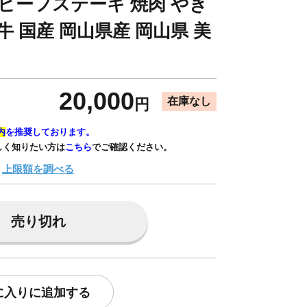
 ビーフステーキ 焼肉 やき
牛 国産 岡山県産 岡山県 美
20,000
在庫なし
円
内
を推奨しております。
しく知りたい方は
こちら
でご確認ください。
上限額を調べる
売り切れ
に入りに追加する