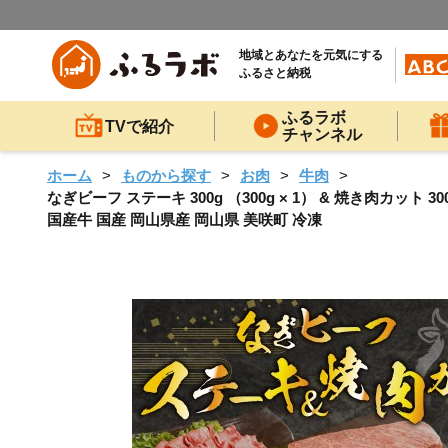
地域とあなたを元気にする
ふるさと納税
ふるラボ
TVで紹介
チャンネル
ホーム
ものから探す
お肉
牛肉
なぎビーフ ステーキ 300g （300g × 1） & 焼き肉カット 
国産牛 国産 岡山県産 岡山県 美咲町 冷凍