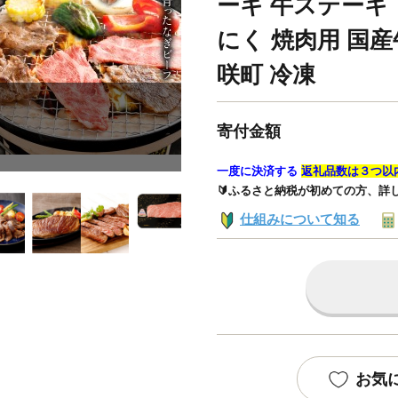
ーキ 牛ステーキ
にく 焼肉用 国産
咲町 冷凍
寄付金額
一度に決済する
返礼品数は３つ以
🔰ふるさと納税が初めての方、詳
仕組みについて知る
お気