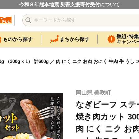
令和８年熊本地震 災害支援寄付受付について
番組･特集
ものから探す
まちから探す
キャンペ
300g （300g × 1） 計600g ／ 肉 にく ニク お肉 おにく 牛肉
岡山県 美咲町
なぎビーフ ステーキ 
焼き肉カット 300g 
肉 にく ニク お肉