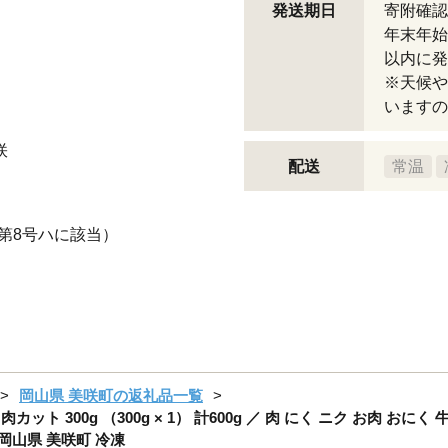
発送期日
寄附確認
年末年始
以内に発
※天候や
いますの
咲
配送
常温
第8号ハに該当）
岡山県 美咲町の返礼品一覧
焼き肉カット 300g （300g × 1） 計600g ／ 肉 にく ニク お肉 
 岡山県 美咲町 冷凍