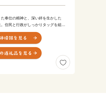
」
きた奉仕の精神と、深い絆を生かした
生。住民と行政がしっかりタッグを組
必要とし、「（み）んなで、（さ）さえ
る」共創・協働のまちづくりを目指して
みなさま、心から感謝いたします。これ
いいたします。
中央部に位置し、東に吉井川、西に旭川
流れ、中央部には「日本の棚田百選」
風景がいっぱいの自然豊かなまちです。