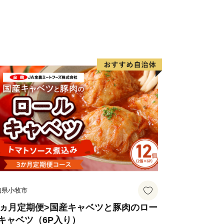
知県小牧市
3ヵ月定期便>国産キャベツと豚肉のロー
キャベツ（6P入り）