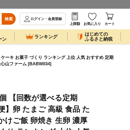
検索
ログイン・会員登録
上限額
お気に入り
カート
はじめての
ランキング
ーン
ふるさと納税
ケーキ お菓子 づくり ランキング 上位 人気 おすすめ 定期
心山ファーム [BABW034]
0個 【回数が選べる定期
】卵 たまご 高級 食品 た
かけご飯 卵焼き 生卵 濃厚