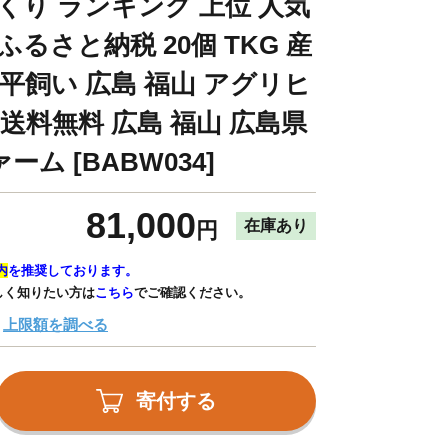
くり ランキング 上位 人気
ふるさと納税 20個 TKG 産
 平飼い 広島 福山 アグリヒ
 送料無料 広島 福山 広島県
ム [BABW034]
81,000
在庫あり
円
内
を推奨しております。
しく知りたい方は
こちら
でご確認ください。
上限額を調べる
寄付する