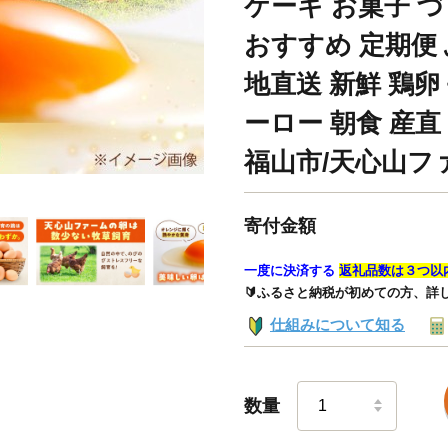
ケーキ お菓子 づ
おすすめ 定期便 
地直送 新鮮 鶏卵
ーロー 朝食 産直
福山市/天心山ファー
寄付金額
一度に決済する
返礼品数は３つ以
🔰ふるさと納税が初めての方、詳
仕組みについて知る
数量