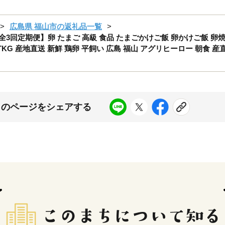
広島県 福山市の返礼品一覧
全3回定期便】卵 たまご 高級 食品 たまごかけご飯 卵かけご飯 卵焼
 TKG 産地直送 新鮮 鶏卵 平飼い 広島 福山 アグリヒーロー 朝食 
このページをシェアする