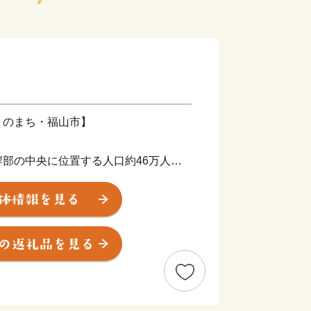
りのまち・福山市】
部の中央に位置する人口約46万人、
な気候と豊かな自然に育まれ、海山の幸
界規模で取引を行う鉄鋼・造船などの工
ています。
・文化・産業があり、見どころが多い都
栄えた「鞆の浦（とものうら）」は、