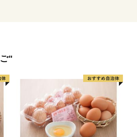
「日本遺産」や「重要伝統
界の記憶』」にも登録され
福山駅から間近に見え、日
は2022年に築城400年を
て、更なる発展のため文化
さらに、2つの国宝をもつ
て国内最古、五重塔は全国
ご"
そして「デニム」。福山市
その生産量は全国シェア8割
来訪したG7各国代表団及び
デニムを使ったサミットバ
福山市は「世界に誇るばら
す。戦時中の大空襲によっ
抜け出せない中、1956年