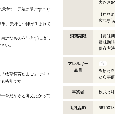
大きさ(
な環境で、元気に過ごすこと
【原料原
広島県福
結果、美味しい卵が生まれて
消費期限
【賞味期
、余計なものを与えずに放し
賞味期限
ださい。
保存方法
卵
アレルギー
品目
※原材料
た「牧草飼育たまご」です！
たら事前
びも格別です。
事業者
株式会社
が一番だからと考えたからで
返礼品ID
6610018