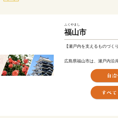
ふくやまし
福山市
【瀬戸内を支えるものづく
広島県福山市は、瀬戸内沿岸
面積517㎢の中核市。温暖
に恵まれたまちですが、世
業都市としての側面も持っ
福山市には個性豊かな歴史
市です。
古くから潮待ちの港として