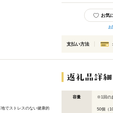
お気
お
支払い方法
容量
※1回の
草地でストレスのない健康的
50個（