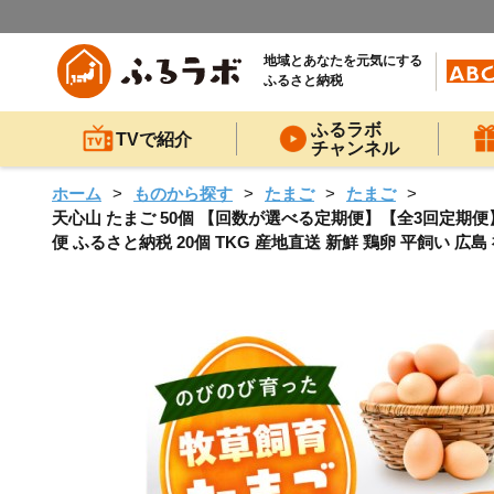
地域とあなたを元気にする
ふるさと納税
ふるラボ
TVで紹介
チャンネル
ホーム
ものから探す
たまご
たまご
天心山 たまご 50個 【回数が選べる定期便】【全3回定期便】
便 ふるさと納税 20個 TKG 産地直送 新鮮 鶏卵 平飼い 広島