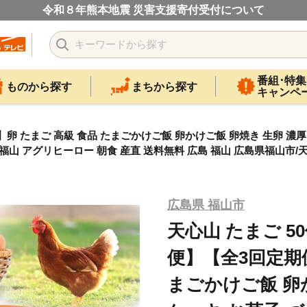
令和８年熊本地震 災害支援寄付受付について
番組･特集
ものから探す
まちから探す
キャンペ
卵 たまご 高級 食品 たまごかけご飯 卵かけご飯 卵焼き 生卵 濃厚 
 福山 アグリヒーロー 朝食 産直 送料無料 広島 福山 広島県福山市/天
広島県 福山市
天心山 たまご 5
便】【全3回定期便
まごかけご飯 卵