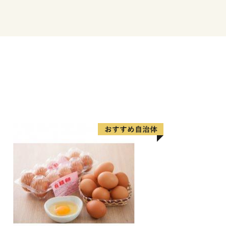
的建造物群保存地区」、「ユネスコ『世
ている福山随一の景勝地です。
本一新幹線駅に近い城である「福山城」
迎え、「城のあるまち 福のまち」とし
・産業を育んでいます。
「明王院」。本堂は折衷様式の建物とし
の国宝塔のうち5番目に古いものです。
は日本屈指のデニム生地の産地であり、
を占めるほど。G7広島サミットでは、
プレス関係者の記念品として、福山の
ッグが採用されました。
のまち」をめざした活動を行っていま
て市街地の約8割が焼失。戦後の混迷を
、南公園（現在のばら公園）に近隣住民