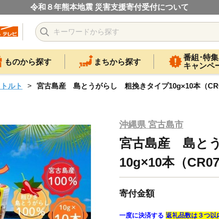
令和８年熊本地震 災害支援寄付受付について
番組･特集
ものから探す
まちから探す
キャンペ
レトルト
宮古島産 島とうがらし 粗挽きタイプ10g×10本（CR
沖縄県 宮古島市
宮古島産 島と
10g×10本（CR0
寄付金額
一度に決済する
返礼品数は３つ以