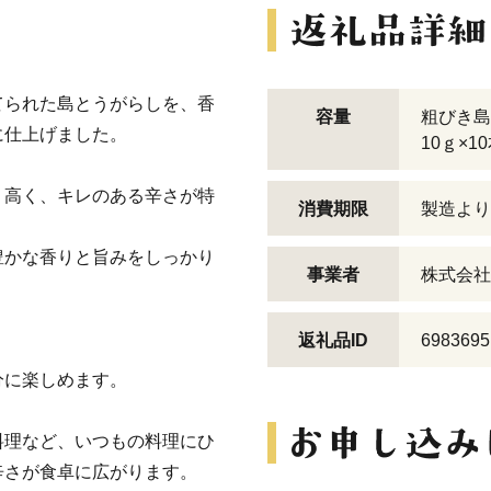
てられた島とうがらしを、香
容量
粗びき島
に仕上げました。
10ｇ×1
り高く、キレのある辛さが特
消費期限
製造より
豊かな香りと旨みをしっかり
事業者
株式会社
返礼品ID
6983695
分に楽しめます。
料理など、いつもの料理にひ
辛さが食卓に広がります。