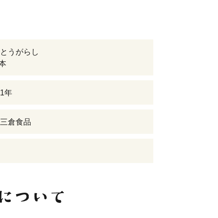
とうがらし
0本
1年
三倉食品