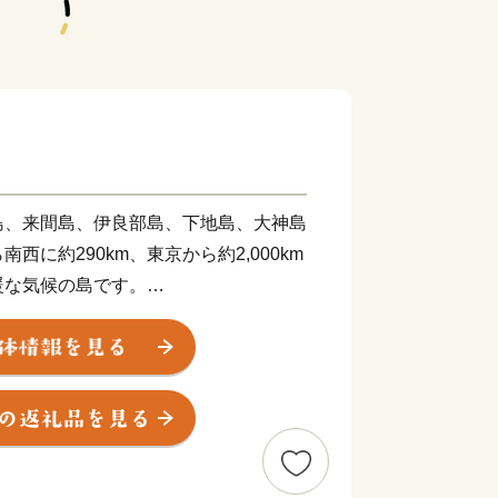
島、来間島、伊良部島、下地島、大神島
西に約290km、東京から約2,000km
暖な気候の島です。
m)の約10分の１にあたる約200平方km、
す。
きな河川もないことから、海への土砂流
。
の透明度を誇り「MIYAKO BLUE」