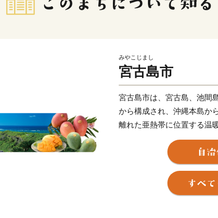
みやこじまし
宮古島市
宮古島市は、宮古島、池間
から構成され、沖縄本島から南
離れた亜熱帯に位置する温
面積は東京都 (2,194平方k
約55,000人がくらしていま
島全体はおおむね平坦で大
出が少ない環境にあります
そのため、周辺の海は世界屈指
と呼ばれています。