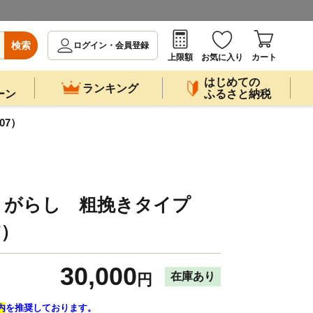
検索
ログイン・会員登録
上限額
お気に入り
カート
はじめての
ランキング
ーン
ふるさと納税
07）
うがらし 粗挽きタイプ
7）
30,000
在庫あり
円
内
を推奨しております。