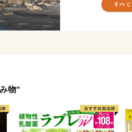
まれ、吉野熊野国立公園お
います。
黒潮の恵みを受けて、年間
温暖。冬季でも平均気温6~
ん。また総面積は約135km
が、地形は比較的ゆるやか
延々60kmを南に流れて太平
沖合には、和歌山県下最大の島
でおり、平成11年9月のく
した。
飲み物"
● 世界最北のサンゴの海
串本は北緯33度30分とい
の海に属します。しかし、
によって串本の海は常に暖