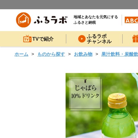
地域とあなたを元気にする
ふるさと納税
ふるラボ
TVで紹介
チャンネル
ホーム
ものから探す
お飲み物
果汁飲料・炭酸