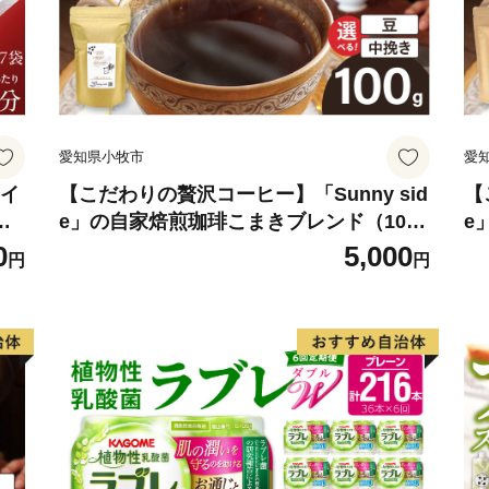
👉「竹皮包みようかん3本
★ABCテレビのニュース情
式会社」の“じゃばらマグロ
👉じゃばらマグロなど串本
愛知県小牧市
愛
 イ
【こだわりの贅沢コーヒー】「Sunny sid
【
ロ
e」の自家焙煎珈琲こまきブレンド（100
e
ホ
g）
g
0
5,000
円
円