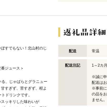
かぼすでもない！北山村のじ
配送
常温
配送注記
1～2カ
定番ジュース＞
※誠に申
いる、じゃばらとグラニュー
配送はお
。甘すぎず、苦すぎず、程よ
※事前に
の品をお
ートドリンクです。
ません。
いスッキリした味わいが