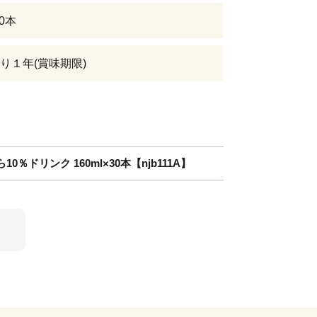
30本
り１年(賞味期限)
％ドリンク 160ml×30本【njb111A】