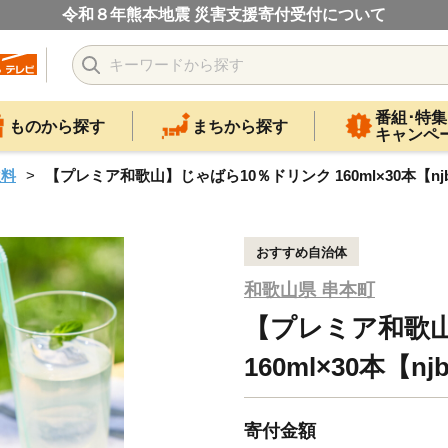
令和８年熊本地震 災害支援寄付受付について
番組･特集
ものから探す
まちから探す
キャンペ
飲料
【プレミア和歌山】じゃばら10％ドリンク 160ml×30本【njb
おすすめ自治体
和歌山県 串本町
【プレミア和歌山
160ml×30本【nj
寄付金額