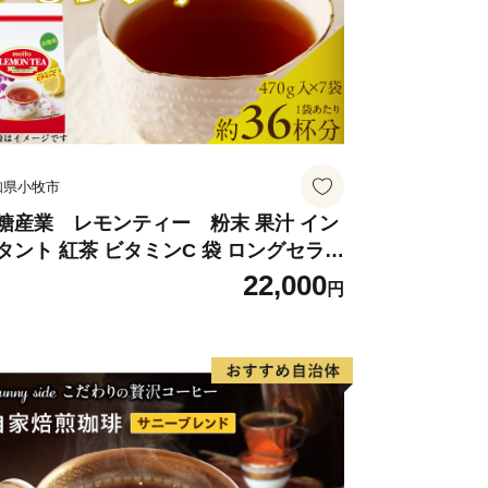
っとも北にあるサンゴの海、それが紀伊
なのです。
と冷たい海の接するところにあるた
す。夏から秋にかけての暖かいシーズン
よく似たサンゴ中心の景観を見せます
知県小牧市
り、温帯的景観と熱帯的景観が混じる珍
ような環境は世界的に見てもたいへん珍
糖産業 レモンティー 粉末 果汁 イン
タント 紅茶 ビタミンC 袋 ロングセラー
末飲料 粉末茶 簡単 手軽 ホット アイス
22,000
円
是非一度おこし下さい。
番組「news おかえり」で、「 紅葉
ん本煉” が紹介されました！
包みようかん本煉」