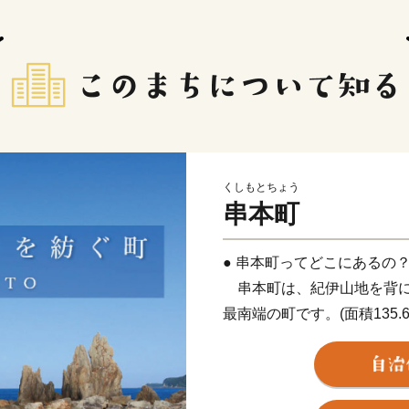
くしもとちょう
串本町
● 串本町ってどこにあるの
串本町は、紀伊山地を背に
最南端の町です。(面積135.
度26分、東経135度46分
置します。茫々たる太平洋
地方の特色であるリアス式