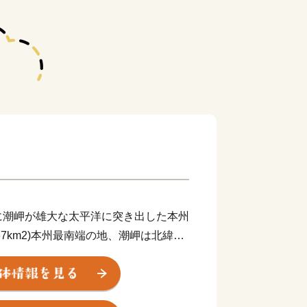
？
潮岬が雄大な太平洋に突き出した本州
67km2)本州最南端の地、潮岬は北緯33
。これは、東京の八丈島とほぼ同緯度に位
に面し、東西に長く延びた海岸線はこの
海岸で、奇岩・怪石の雄大な自然美に恵