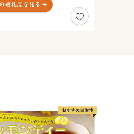
よび枯木灘県立自然公園の指定を受けて
平均気温17℃前後と気候はいたって
8℃でほとんど雪を見ることがありませ
2で、その80%を山林が占めています
です。町の東部では水量豊かな古座川が
洋に注ぎこんでいます。また1.8kmの
、紀伊大島(面積9.93km2)が浮かん
しもと大橋開通により本土とつながりま
う位置にあり、本来、海藻の茂る温帯
南から暖かい水を運んでくる黒潮の働き
められ、南の海と同様のサンゴ群落が形