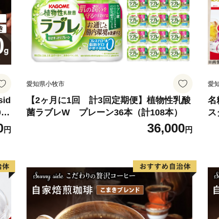
成されています。世界でも
半島の先端にある串本の海
また、串本の海は暖かい海
め、海の中に四季がありま
は沖縄やフィリピンなどと
愛知県小牧市
愛
が、冬からは海藻が生い茂
しい景観を見せます。この
id
【2ヶ月に1回 計3回定期便】植物性乳酸
名
0
菌ラブレW プレーン36本（計108本）
ス
しいものです。
粉
0
36,000
円
円
本州最南端の町、串本町へ
★ABCテレビのニュース情報
屋本舗」の“竹皮包みようか
👉和歌山県串本町の「竹皮