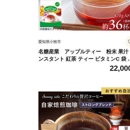
愛知県小牧市
名糖産業 アップルティー 粉末 果汁
ンスタント 紅茶 ティー ビタミンC 袋 
ングセラー 粉末飲料 粉末茶 簡単 手軽 
22,00
ット アイス