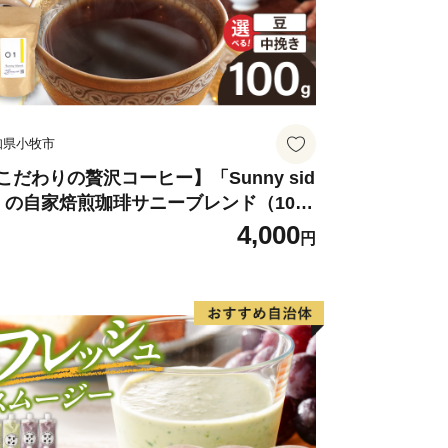
セット（本煉・柚子・桜）」
報番組「キャスト」で、「串本食品株
” が紹介されました！
食品の返礼品はこちら
知県小牧市
こだわりの贅沢コーヒー】「Sunny sid
」の自家焙煎珈琲サニーブレンド（100
）
4,000
円