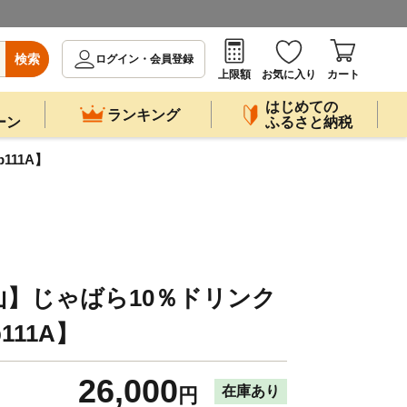
検索
ログイン・会員登録
上限額
お気に入り
カート
はじめての
ランキング
ーン
ふるさと納税
111A】
】じゃばら10％ドリンク
b111A】
26,000
在庫あり
円