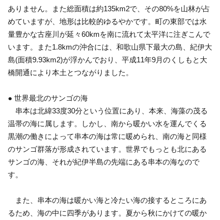
ありません。また総面積は約135km2で、その80%を山林が占
めていますが、地形は比較的ゆるやかです。町の東部では水
量豊かな古座川が延々60kmを南に流れて太平洋に注ぎこんで
います。また1.8kmの沖合には、和歌山県下最大の島、紀伊大
島(面積9.93km2)が浮かんでおり、平成11年9月のくしもと大
橋開通により本土とつながりました。
● 世界最北のサンゴの海
串本は北緯33度30分という位置にあり、本来、海藻の茂る
温帯の海に属します。しかし、南から暖かい水を運んでくる
黒潮の働きによって串本の海は常に暖められ、南の海と同様
のサンゴ群落が形成されています。世界でもっとも北にある
サンゴの海、それが紀伊半島の先端にある串本の海なので
す。
また、串本の海は暖かい海と冷たい海の接するところにあ
るため、海の中に四季があります。夏から秋にかけての暖か