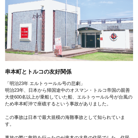
串本町とトルコの友好関係
「明治23年 エルトゥールル号の悲劇」
明治23年、日本から帰国途中のオスマン・トルコ帝国の親善
大使600名以上が乗船していた船、エルトゥールル号が台風の
ため串本町沖で座礁するという事故がありました。
この事故は日本で最大規模の海難事故として知られていま
す。
事故の際に救助を行ったのが串本の大島の住民でした。住民