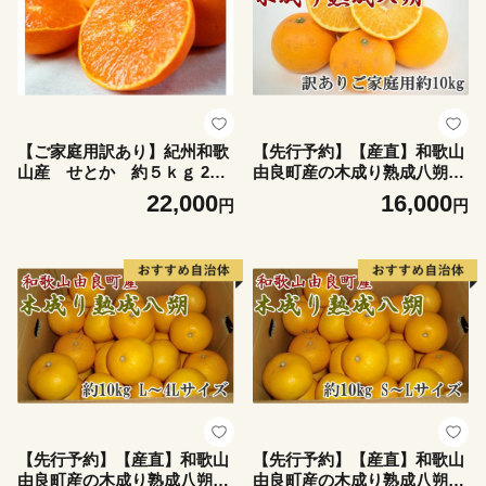
【ご家庭用訳あり】紀州和歌
【先行予約】【産直】和歌山
山産 せとか 約５ｋｇ 202
由良町産の木成り熟成八朔訳
7年2月中旬頃〜3月中旬頃発
ありご家庭用約10kg（サイズ
22,000
16,000
円
円
送 【先行予約】【みかん】
混合）※2027年3月中旬～202
【uot748】
7年4月中旬頃に発送（お届け
日指定不可）【tec916C】
【先行予約】【産直】和歌山
【先行予約】【産直】和歌山
由良町産の木成り熟成八朔約
由良町産の木成り熟成八朔約