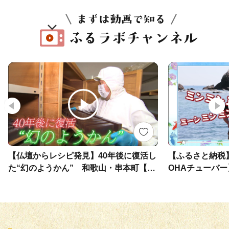
【仏壇からレシピ発見】40年後に復活し
【ふるさと納税
た“幻のようかん” 和歌山・串本町【わ
OHAチューバ
が街ええもん物語】