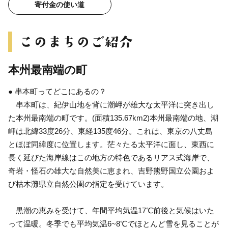
寄付金の使い道
本州最南端の町
● 串本町ってどこにあるの？
串本町は、紀伊山地を背に潮岬が雄大な太平洋に突き出し
た本州最南端の町です。(面積135.67km2)本州最南端の地、潮
岬は北緯33度26分、東経135度46分。これは、東京の八丈島
とほぼ同緯度に位置します。茫々たる太平洋に面し、東西に
長く延びた海岸線はこの地方の特色であるリアス式海岸で、
奇岩・怪石の雄大な自然美に恵まれ、吉野熊野国立公園およ
び枯木灘県立自然公園の指定を受けています。
黒潮の恵みを受けて、年間平均気温17℃前後と気候はいた
って温暖。冬季でも平均気温6~8℃でほとんど雪を見ることが