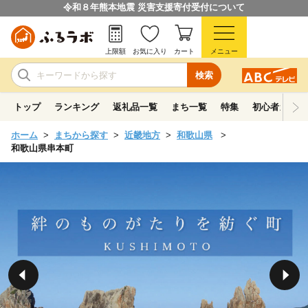
令和８年熊本地震 災害支援寄付受付について
上限額
お気に入り
カート
メニュー
検索
トップ
ランキング
返礼品一覧
まち一覧
特集
初心者ガイド
ホーム
まちから探す
近畿地方
和歌山県
和歌山県串本町