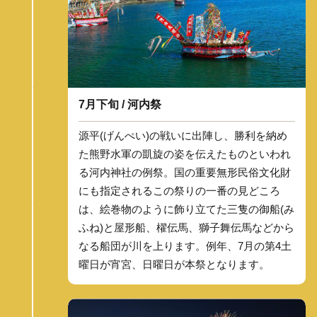
7月下旬 / 河内祭
源平(げんぺい)の戦いに出陣し、勝利を納め
た熊野水軍の凱旋の姿を伝えたものといわれ
る河内神社の例祭。国の重要無形民俗文化財
にも指定されるこの祭りの一番の見どころ
は、絵巻物のように飾り立てた三隻の御船(み
ふね)と屋形船、櫂伝馬、獅子舞伝馬などから
なる船団が川を上ります。例年、7月の第4土
曜日が宵宮、日曜日が本祭となります。