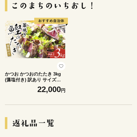
かつお かつおのたたき 3kg
(藻塩付き) 訳あり サイズふぞ
ろい 焼きが命！ 藁焼き / 鰹
22,000
円
かつお カツオのたたき 鰹の
たたき 冷凍 真空 大容量 【nk
s107B】