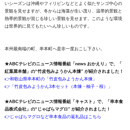
いシーズンは沖縄やフィリピンなどとよく似たサンゴ中心の
景観を見せますが、冬からは海藻が生い茂り、温帯的景観と
熱帯的景観が混じる珍しい景観を見せます。このような環境
は世界的に見てもたいへん珍しいものです。
本州最南端の町、串本町へ是非一度おこし下さい。
★ABCテレビのニュース情報番組「news おかえり」で、「
紅葉屋本舗」の“竹皮包みようかん本煉” が紹介されました！
👉和歌山県串本町の「竹皮包みようかん本煉」
👉「竹皮包みようかん3本セット（本煉・柚子・桜）」
★ABCテレビのニュース情報番組「キャスト」で、「串本食
品株式会社」の“じゃばらマグロ” が紹介されました！
👉じゃばらマグロなど串本食品の返礼品はこちら