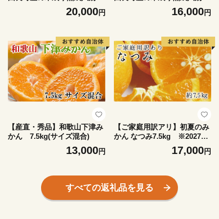
10kg（L～4Lサイズをお届
10kg（S～Lサイズをお届
20,000
16,000
円
円
け）※2027年3月中旬～2027
け）※2027年3月中旬～2027
年4月中旬頃に発送（お届け
年4月中旬頃に発送（お届け
日指定不可）【tec876B】
日指定不可）【tec875B】
【産直・秀品】和歌山下津み
【ご家庭用訳アリ】初夏のみ
かん 7.5kg(サイズ混合)
かん なつみ7.5kg ※2027年
4月中旬頃～2027年4月下旬頃
13,000
17,000
円
円
に順次発送予定(お届け日指
定不可)【uot733A】
すべての返礼品を見る