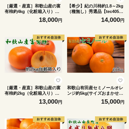
［厳選・産直］和歌山産の富
【希少】紀の川柿約1.8～2kg
有柿約4kg（化粧箱入り）（2
（種無し）秀選品【tec405
L～4Lサイズ）【2026年発
B】
18,000
14,000
円
円
送】【tec401B】
［厳選・産直］和歌山産の富
和歌山有田産セミノールオレ
有柿約2kg（化粧箱入り）（2
ンジ約5kg(サイズおまかせ
L～4Lサイズ）【2026年発
秀品)
13,000
15,000
円
円
送】【tec406B】