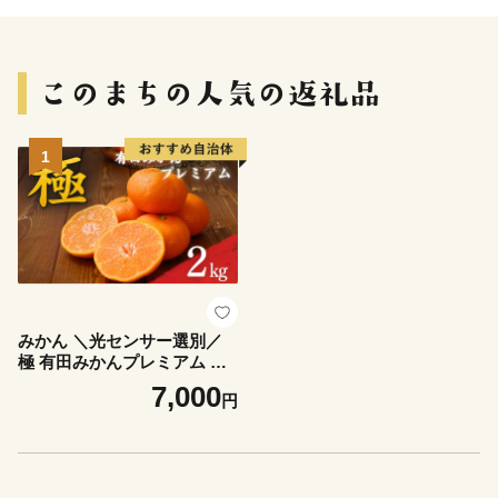
1
みかん ＼光センサー選別／
極 有田みかんプレミアム 約2
kg【光センサー 高糖度選別
7,000
円
品】2S～Lサイズ 有機質肥料
100% ※2026年11月下旬頃～
2027年1月上旬頃に順次発送
予定 ※北海道・沖縄・離島
への配送不可 【nuk154G】