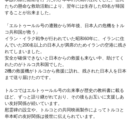
たちの懸命な救助活動により、翌年には生存した69名が帰国
することが出来ました。
「エルトゥールル号の遭難から95年後、日本人の危機をトル
コ共和国が救う」
イラン・イラク戦争が行われていた昭和60年に、イランに住
んでいた200名以上の日本人が満席のためイランの空港に残さ
れてしまいました。
安全が確保できないと日本からの救援も来ない中、助けてく
れたのがトルコ共和国でした。
2機の救援機がトルコから救援に訪れ、残された日本人を日本
まで送り届けたのです。
トルコではエルトゥールル号の出来事が歴史の教科書に載る
ほど、ずっと語り継がれており、その後もお互いに支援しあ
い友好関係が続いています。
慰霊碑の設立や、トルコとの共同映画製作によってトルコと
串本町の友好関係は後世に伝えられています。