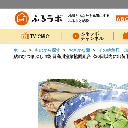
地域とあなたを元気にする
ふるさと納税
ふるラボ
TVで紹介
チャンネル
ホーム
ものから探す
おさかな類
その他魚貝・
鮎のひつまぶし 4袋 日高川漁業協同組合《30日以内に出荷予定