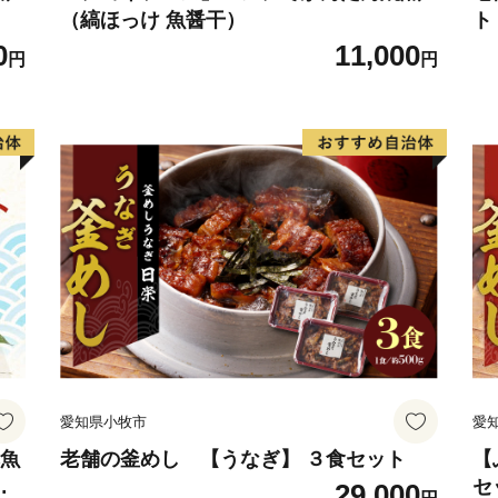
（縞ほっけ 魚醤干）
ト
0
11,000
円
円
愛知県小牧市
愛
赤魚
老舗の釜めし 【うなぎ】 ３食セット
【
詰
セ
29,000