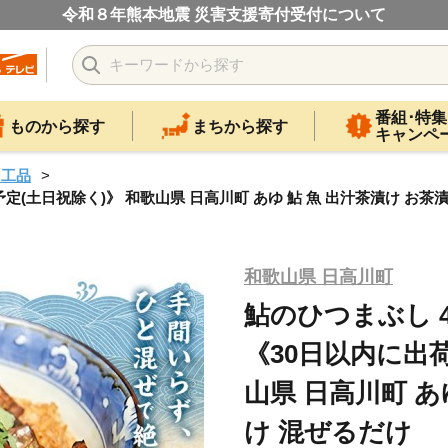
令和８年熊本地震 災害支援寄付受付について
番組･特集
ものから探す
まちから探す
キャンペ
加工品
(土日祝除く)》 和歌山県 日高川町 あゆ 鮎 魚 出汁茶漬け お茶
和歌山県 日高川町
鮎のひつまぶし 
《30日以内に出荷
山県 日高川町 あ
け 混ぜるだけ