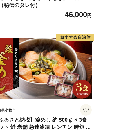
（秘伝のタレ付）
46,000
円
知県小牧市
ふるさと納税】釜めし 約 500ｇ × 3食
ット 鮭 老舗 急速冷凍 レンチン 時短 簡