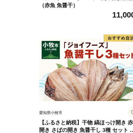
（赤魚 魚醤干）
11,00
愛知県小牧市
【ふるさと納税】干物 縞ほっけ開き 
開き さばの開き 魚醤干し 3種 セット 