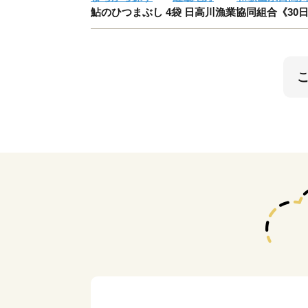
鮎のひつまぶし 4袋 日高川漁業協同組合《30日