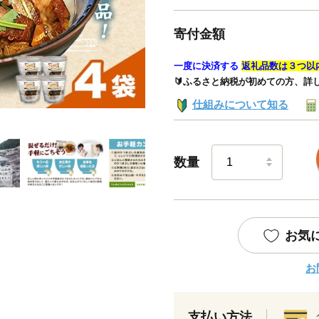
寄付金額
一度に決済する
返礼品数は３つ以
🔰ふるさと納税が初めての方、詳
仕組みについて知る
数量
お気
お
支払い方法