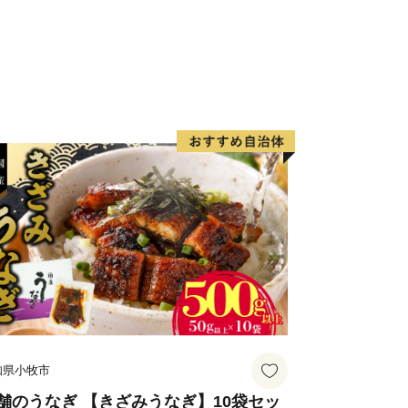
いて】
を遂行する上で必要な業務委託先(寄
証明書の発行及び送付・各種お問い合わ
した企業など)へ寄附者様の個人情報
がございますが、その場合には、守秘義
報保護に万全を期します。
--------------------------------------
社ローカルがおこなっております。
がご対応いたします。
・お届け時期等についての問合せ先】
co.jp
知県小牧市
0-3588-2325
舗のうなぎ 【きざみうなぎ】10袋セッ