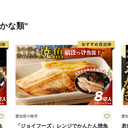
【業務委託先への委託につ
日高川町ふるさと納税の業務
さかな類"
附受付・返礼品手配・受領
せ受付・配送サービスを委託
を委託させていただく場合
務契約等を締結し、個人情
----------------------------------------
本サイトの運営は、株式会
お電話及びメールは、当社
【返礼品の内容・お届け先
E-mail：hidakagawa@lo-cal.
愛知県小牧市
愛
TEL:050-6875-4016 FAX:05
魚
「ジョイフーズ」レンジでかんたん焼魚
老