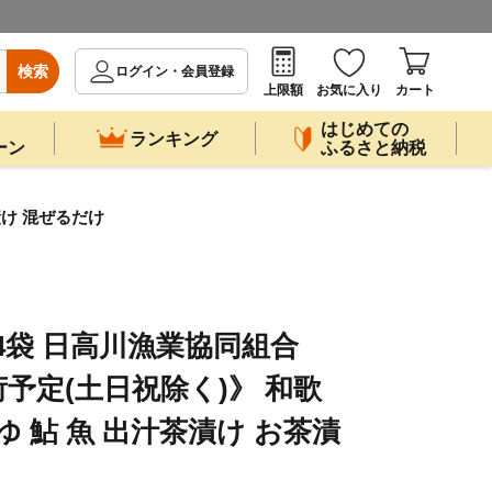
検索
ログイン・会員登録
上限額
お気に入り
カート
はじめての
ランキング
ーン
ふるさと納税
漬け 混ぜるだけ
4袋 日高川漁業協同組合
予定(土日祝除く)》 和歌
ゆ 鮎 魚 出汁茶漬け お茶漬