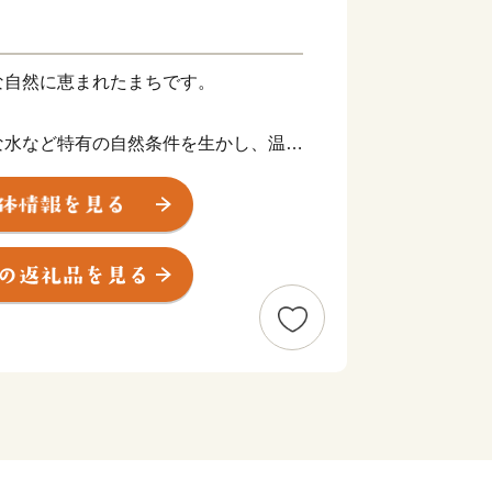
な自然に恵まれたまちです。
な水など特有の自然条件を生かし、温州
め、ミニトマトなどの野菜類の農産物
州備長炭、千両や椎茸等の林産物も多く
な道成寺や、奇祭で有名な丹生神社の笑
化遺産が多くある一方、
ド、宿泊を兼ね備えた温泉施設、キャン
化施設やスポーツ施設もあり、様々な体