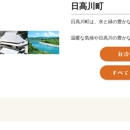
日高川町
日高川町は、水と緑の豊か
温暖な気候や日高川の豊か
みかんなどの柑橘類をはじ
や、生産量日本一を誇る紀
生産しています。
また、安珍清姫伝説で有名
い祭、
寒川祭など有形・無形の文
長さ日本一を誇る藤棚ロー
プ場、
小コンサート等が可能な文
験が出来ます。