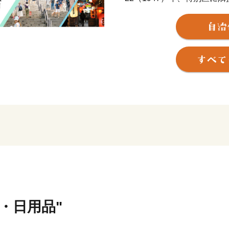
ました。
本市は、施策の計画・展開
先駆的に取り組んできまし
長期計画(10年から12年周
政力に支えられて着実に実
祉・健康・文化・スポーツ
して、調和した「生活核都
てそのイメージが定着して
現在は、人口約14万8千人（
キロメートル、電車で約20
ぶ東京の『芯』となってい
市内を東西に貫通するJR中
貨・日用品"
ます。市の玄関として、デ
祥寺圏。三鷹駅から北側に