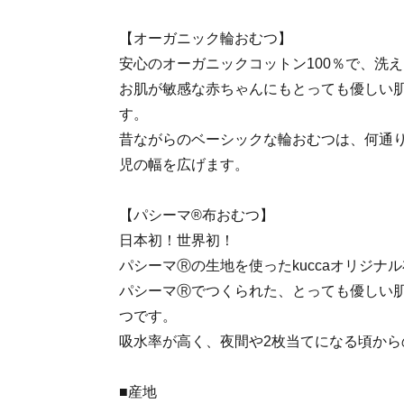
【オーガニック輪おむつ】
安心のオーガニックコットン100％で、洗
お肌が敏感な赤ちゃんにもとっても優しい
す。
昔ながらのベーシックな輪おむつは、何通
児の幅を広げます。
【パシーマ®布おむつ】
日本初！世界初！
パシーマⓇの生地を使ったkuccaオリジナル
パシーマⓇでつくられた、とっても優しい肌
つです。
吸水率が高く、夜間や2枚当てになる頃から
■産地