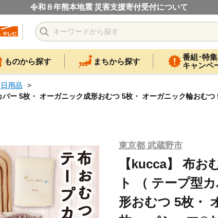
令和８年熊本地震 災害支援寄付受付について
番組･特集
ものから探す
まちから探す
キャンペ
・日用品
カバー 5枚・ オーガニック成形おむつ 5枚・ オーガニック輪おむつ 5
東京都 武蔵野市
【kucca】 布
ト （ テープ型カ
形おむつ 5枚・ 