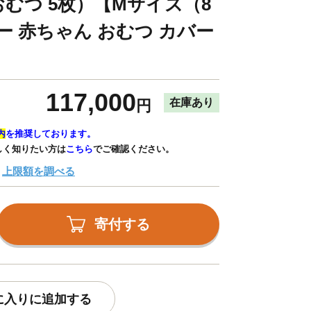
おむつ 5枚）【Mサイズ（8
ビー 赤ちゃん おむつ カバー
117,000
在庫あり
円
内
を推奨しております。
しく知りたい方は
こちら
でご確認ください。
上限額を調べる
寄付する
に入りに追加する