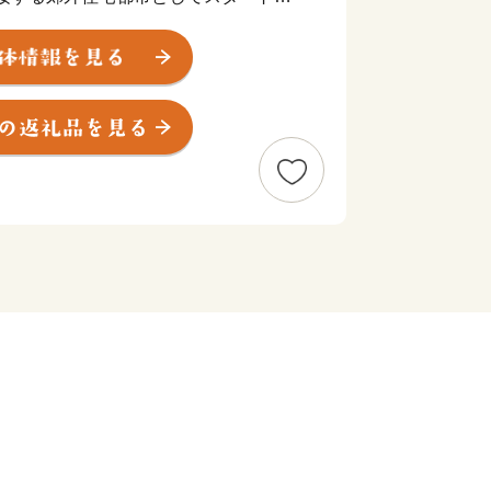
にあたって、早くから市民参加を掲げ、
た。高い市民意識に基づいて策定された
期)とこれを見直す調整計画は、豊かな財
行され、緑豊かな住宅都市と教育・福
・情報などの生活型の産業が高度に集積
市」として発展し、住んでみたい街とし
います。
令和4年4月1日現在）、新宿から約12
分の至近にあり、23区と多摩地区を結
ます。
央線に沿って主に三駅圏に分かれてい
パートや専門店などの商業集積をもつ吉
伸びる文化・行政ゾーンの中央圏。武蔵