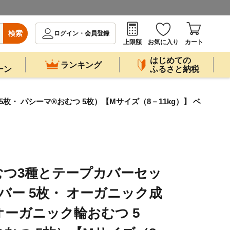
検索
ログイン・会員登録
上限額
お気に入り
カート
はじめての
ランキング
ーン
ふるさと納税
枚・ パシーマ®おむつ 5枚）【Mサイズ（8－11kg）】 ベ
おむつ3種とテープカバーセッ
バー 5枚・ オーガニック成
オーガニック輪おむつ 5