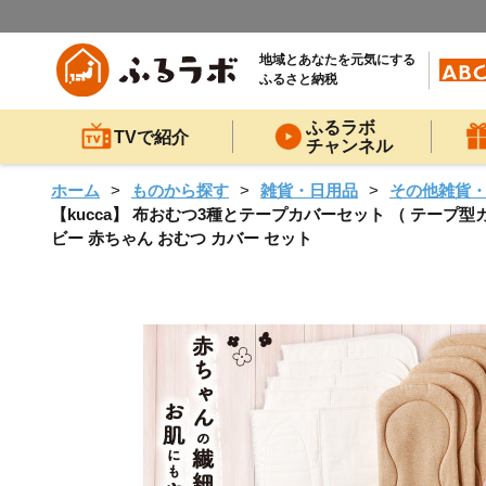
地域とあなたを元気にする
ふるさと納税
ふるラボ
TVで紹介
チャンネル
ホーム
ものから探す
雑貨・日用品
その他雑貨
【kucca】 布おむつ3種とテープカバーセット （ テープ型
ビー 赤ちゃん おむつ カバー セット