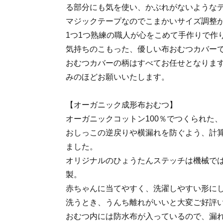
る部分にも気を使い、かぶれがないような
マジックテープなのでこまかいサイズ調整
1つ1つ熟練の職人が心をこめて手作りで作
気持ちのこもった、優しい布おむつカバー
おむつカバーの柄はすべてお任せとなりま
みのほどお願いいたします。
【オーガニック成形布おむつ】
オーガニックコットン100％でつくられた
おしっこの逆戻りや横漏れを防ぐよう、計
ました。
オリジナルのひょうたんステッチは機械では
製。
赤ちゃんに当てやすく、洗濯しやすい形に
洗うとき、うんち離れがいいと大変ご好評
おむつ内には防水布が入っているので、漏