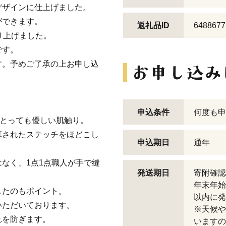
デザインに仕上げました。
ができます。
返礼品ID
6488677
り上げました。
です。
す。予めご了承の上お申し込
申込条件
何度も申
、とっても優しい肌触り。
算されたステッチをほどこし
申込期日
通年
なく、1点1点職人が手で縫
発送期日
寄附確認
年末年始
したのもポイント。
以内に発
いただいております。
※天候や
れを防ぎます。
いますの