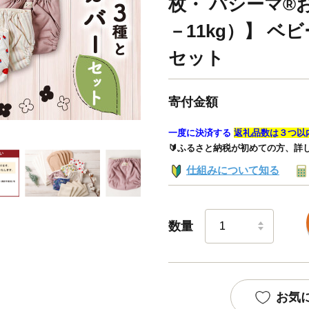
枚・ パシーマ®
－11kg）】 ベ
セット
寄付金額
一度に決済する
返礼品数は３つ以
🔰ふるさと納税が初めての方、詳
仕組みについて知る
数量
お気