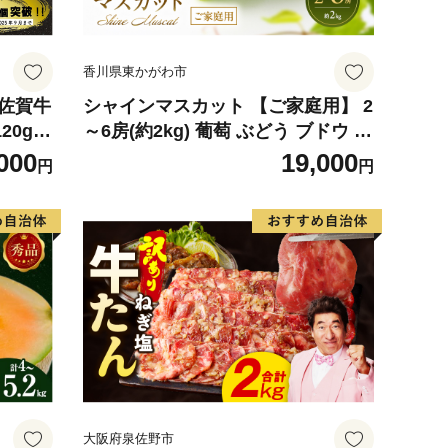
香川県東かがわ市
】佐賀牛
シャインマスカット 【ご家庭用】 2
20g×
～6房(約2kg) 葡萄 ぶどう ブドウ フ
ランド牛
ルーツ 果物 くだもの 果実 旬の果物
000
19,000
円
円
産 お
旬のフルーツ 香川 香川県 東かがわ
気】(H
市
大阪府泉佐野市