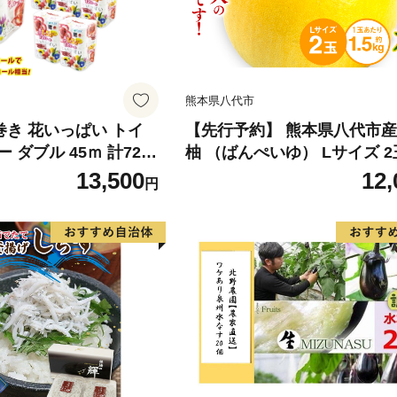
熊本県八代市
倍巻き 花いっぱい トイ
【先行予約】 熊本県八代市産
 ダブル 45ｍ 計72ロ
柚 （ばんぺいゆ） Lサイズ 2
 花柄 プリント ハーブ
橘 みかん 果物 くだもの フ
13,500
12,
円
製 まとめ買い 防災 常
おやつ 特産 熊本県 八代市 【2
 エコ 日用雑貨 消耗品
年12月上旬より順次発送】
 北海道 倶知安町 日用