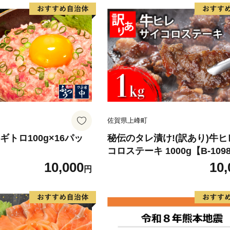
佐賀県上峰町
 ネギトロ100g×16パッ
秘伝のタレ漬け!(訳あり)牛
コロステーキ 1000g【B-109
10,000
10,
円