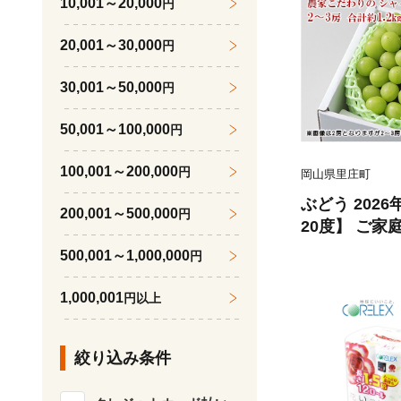
10,001～20,000
円
20,001～30,000
円
30,001～50,000
円
50,001～100,000
円
100,001～200,000
円
岡山県里庄町
ぶどう 202
200,001～500,000
円
20度】 ご家
ャイン マスカ
500,001～1,000,000
円
2kg ブドウ 
ーツ 果物 【 N
1,000,001
円以上
絞り込み条件