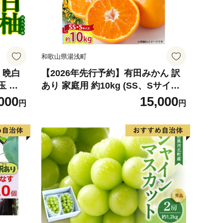
和歌山県湯浅町
 晩白
【2026年先行予約】有田みかん 訳
玉 柑
あり 家庭用 約10kg (SS、Sサイズ)
ルーツ
みかん 温州みかん フルーツ 柑橘 果
000
15,000
円
円
026
物 果実 ジューシー 人気 国産 食べ
物 和歌山県 湯浅町 送料無料_ZJ60
98