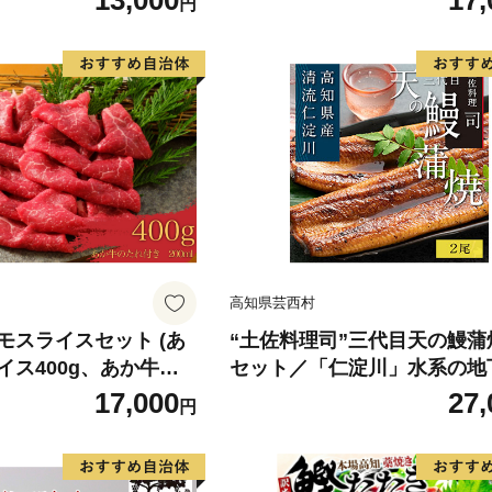
13,000
17,
円
 身質 甘み 旨味 白身
分け 真空パック 梅酒 真昆布
 北海道南産 真こんぶ
だし まろやか 天然 鮭 魚 海
け ムニエル 味噌漬け
鮮 魚介 食品 食べ物 おかず 
町 送料無料_G7334
水産加工品 冷凍 グルメ お取
和歌山県 湯浅町 送料無料_G7
高知県芸西村
モスライスセット (あ
“土佐料理司”三代目天の鰻蒲
イス400g、あか牛の
セット／「仁淀川」水系の地
き)
用 完全無投薬養殖 国産・高
17,000
27,
円
〈高知市共通返礼品〉うなぎ
パック （ウナギう・たれセ