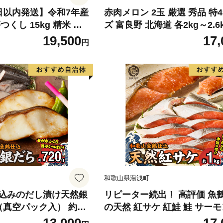
日以内発送】令和7年産
赤肉メロン 2玉 厳選 秀品 特
くし 15kg 精米 ※
ズ 富良野 北海道 各2kg～2.6k
・離島は配送不可
セット ファーム富良野 メロン
19,500
17,
円
ん 果物 くだもの フルーツ 
旬の果物 旬のフルーツ
和歌山県湯浅町
込みのだし漬け天然銀
リピーター続出！ 高評価 魚
真空パック入） 約72
の天然 紅サケ 紅鮭 鮭 サーモ
独自製法 良質な脂 ふっ
身 切り身 約1kg レビュー高