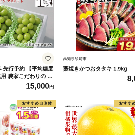
高知県須崎市
6年 先行予約 【平均糖度
藁焼きかつおタタキ 1.9kg
庭用 農家こだわりの シ
8,
ット 2～3房 合計約1.
15,000
円
葡萄 岡山県産 国産 フル
ini farm 農家 直送 】