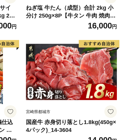
4サイ
ねぎ塩 牛たん（成型）合計 2kg 小
g 2玉
分け 250g×8P【牛タン 牛肉 焼肉用
 めろ
薄切り 訳あり サイズ不揃い】
000
16,000
円
円
デザート
宮崎県都城市
鶴仕込
国産牛 赤身切り落とし1.8kg(450g×
ン 切
4パック)_14-3604
評価 小