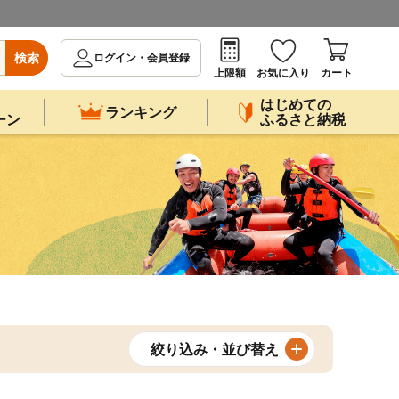
検索
ログイン・会員登録
上限額
お気に入り
カート
はじめての
ランキング
ーン
ふるさと納税
絞り込み・並び替え