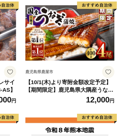
鹿児島県鹿屋市
ヒレサイ
【10/1(木)より寄附金額改定予定】
8-AS】
【期間限定】鹿児島県大隅産うなぎ
蒲焼4尾（400g） KN007-023
000
12,000
円
円