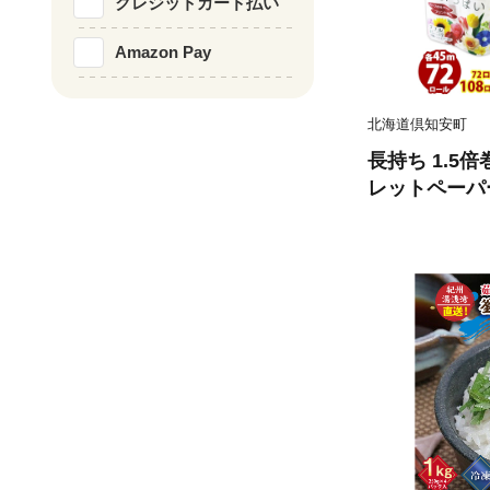
クレジットカード払い
Amazon Pay
北海道倶知安町
長持ち 1.5
レットペーパー
ール 全18種
香り付き 日本
備品 ペーパー
備蓄 送料無料
品