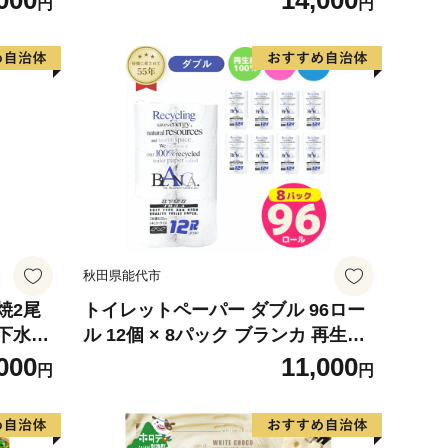
000
14,000
円
円
 使用
の幸 海
お弁当
り寄せ
317
秋田県能代市
焼2尾
トイレットペーパー ダブル 96ロー
下水使
ル 12個 × 8パック ブランカ 再生紙
知県産
100％ 芯あり 日用品 消耗品 無香料
000
11,000
円
円
 真空
生活用品 備蓄 秋田県 能代市 送料無
ット）
料 《能代製紙》