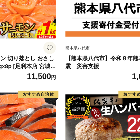
熊本県八代市
ン 切り落とし おさし
【熊本県八代市】令和８年熊
5gx8p [足利本店 宮城県
震 災害支援
4313] 魚 魚介類 鮭 お
11,500
1,
円
 刺身 生 生食 個包装
 海鮮 海鮮丼 魚介