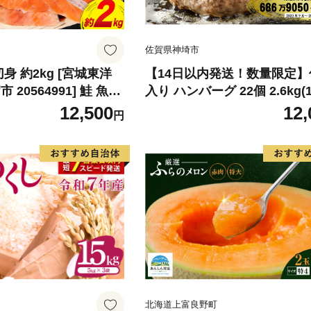
佐賀県神埼市
身 約2kg [宮城東洋
【14日以内発送！数量限定
20564991] 鮭 魚介
入り ハンバーグ 22個 2.6kg(1
リ 規格外 不揃い さけ
22個)【佐賀牛 黒毛和牛 ブ
12,500
12,
円
シャケ 切り身 冷凍 家
九州 ハンバーグ 牛肉 豚肉 国
弁当 支援 サーモン 銀
弁当 おかず 惣菜 おすすめ 人
わけあり
083106)
北海道上富良野町