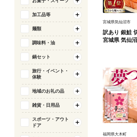
お菓子・スイーツ
加工品等
宮城県気仙沼市
麺類
訳あり 銀鮭 切
宮城県 気仙沼市 
調味料・油
類 海鮮 訳ア
サケ 鮭切身 
鍋セット
庭用 おかず 
鮭切り身 魚 
旅行・イベント・
体験
地域のお礼の品
雑貨・日用品
スポーツ・アウト
ドア
福岡県大木町