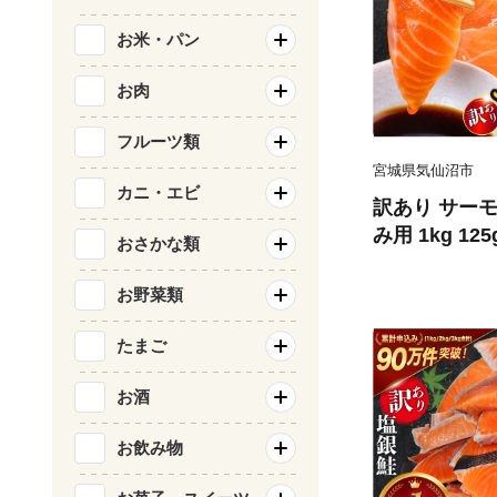
お米・パン
お肉
フルーツ類
宮城県気仙沼市
カニ・エビ
訳あり サーモ
み用 1kg 12
おさかな類
気仙沼市 2056
刺し身 刺し身
お野菜類
チリ銀鮭 銀鮭
たまご
お酒
お飲み物