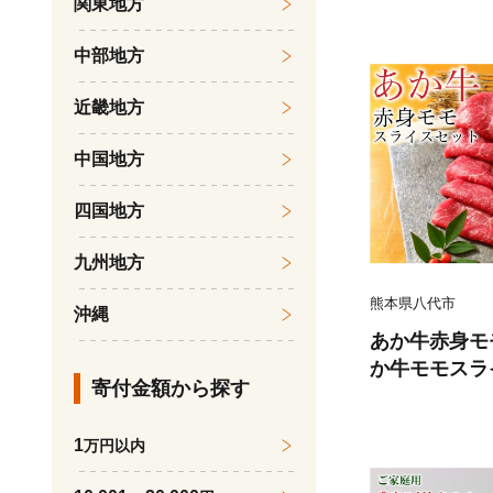
関東地方
くら 柔らかい
魚のトロ 梅酒
中部地方
だし漬け 煮付
鍋物 冷凍 湯浅
近畿地方
中国地方
四国地方
九州地方
熊本県八代市
沖縄
あか牛赤身モ
か牛モモスラ
寄付金額から探す
たれ200ml付
1
万円以内