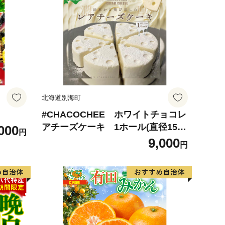
北海道別海町
#CHACOCHEE ホワイトチョコレ
アチーズケーキ 1ホール(直径15c
000
円
m)（北海道,別海町,チーズ,ちーず,
9,000
円
チーズケーキ,ふるさと納税）