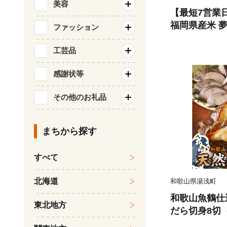
美容
【最短7営業
福岡県産米 夢つ
ファッション
北海道・沖縄
工芸品
感謝状等
その他のお礼品
まちから探す
すべて
北海道
和歌山県湯浅町
和歌山魚鶴仕
東北地方
だら切身8切（
0g 小分け 