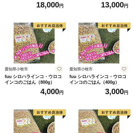
れ、年間を通して日照時間が長い地域です。このような
18,000
13,000
円
円
条件から農業が盛んで、温室メロン、トマト、花きなど
の施設園芸をはじめ、キャベツ、ブロッコリー、スイー
トコーン、スイカなどの露地栽培、さらに乳牛、肉牛、
養豚などの畜産もあり全国有数の農業地帯として全国の
皆様に安全・安心な農産物をお届けしております。
このような中、田原市では「うるおいと活力のあるガ
ーデンシティ」を目指し、市民と協働で構想実現に向け
努力しております。また、市外から多くの方々が田原市
愛知県小牧市
愛知県小牧市
を訪れ、さらには定住していただけるようにするため、
fuu シロハラインコ・ウロコ
fuu シロハラインコ・ウロコ
サーフタウン構想を掲げ、推進しております。さらには
インコのごはん（800g）
インコのごはん（400g）
安全・安心な農産物を全国にお届けするため、環境保全
4,000
3,000
円
円
型農業の実現などにも力を注いでおります。
このような田原市の取り組みを応援していただける
「応援団」として「ふるさと納税」を募集しておりま
す。多くの皆様からのご支援をお待ちしております。
■受領証明書及びワンストップ特例申請書のお届けにつ