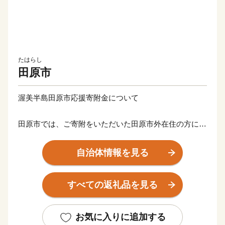
たはらし
田原市
渥美半島田原市応援寄附金について
田原市では、ご寄附をいただいた田原市外在住の方に、
感謝の気持ちとして寄附金額に応じた田原市の特産品等
の返礼品をお贈りいたします。
自治体情報を見る
【ご注意】
すべての返礼品を見る
【重要】ご依頼をいただき出荷準備が開始された後のお
届け先変更はお承りできません。
「発送完了メール」に記載されたお荷物番号をもとに、
お気に入りに追加する