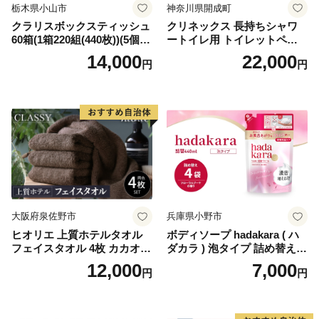
栃木県小山市
神奈川県開成町
クラリスボックスティッシュ
クリネックス 長持ちシャワ
60箱(1箱220組(440枚))(5個入
ートイレ用 トイレットペー
り×12セット)【1256759】
パー（ダブル）64ロール(8ロ
14,000
22,000
円
円
ール×8パック) 開成町 トイレ
ットペーパーダブル 日用品
国産 新生活 ダブル SDGs 備
蓄 防災 エコ 消耗品 生活雑貨
生活用品 無香料 トイレット
ペーパー ダブル といれっと
ぺーぱー トイレ クレシア ト
イレットペーパー [BDBH002
-1]
大阪府泉佐野市
兵庫県小野市
ヒオリエ 上質ホテルタオル
ボディソープ hadakara ( ハ
フェイスタオル 4枚 カカオ
ダカラ ) 泡タイプ 詰め替え 4
【タオル 泉州タオル 吸水 普
40ml×4袋 ボディーソープ 泡
12,000
7,000
円
円
段使い 無地 シンプル 日用品
ボディソープ 泡 日用品 消耗
ふわふわ ふかふか 家族 たお
品 バス用品 大容量 いい 匂い
る 一人暮らし】
ボディ 保湿 LION ライオン
泡石鹸 石鹸 兵庫 兵庫県 小野