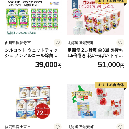
市
香川県観音寺市
北海道倶知安町
シルコット ウェットティッ
定期便 2ヵ月毎 全3回 長持ち
シュ ノンアルコール除菌詰
1.5倍巻き 花いっぱい トイレ
替（43枚×3P）×24袋 日用品
ットペーパー ダブル 45ｍ 計
39,000
51,000
円
円
おもちゃ 拭き取り 手拭き 外
72ロール 全18種 花柄 プリン
出時 お出かけ時 食事前 緑茶
ト ハーブ 香り付き 日本製 ま
カテキン配合
とめ買い 防災 常備品 ペーパ
ー 消耗品 備蓄 送料無料 北海
道 倶知安町 日用品
静岡県富士宮市
北海道倶知安町