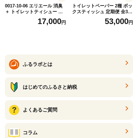
0017-10-06 エリエール 消臭
トイレットペーパー 2種 ボッ
＋ トイレットティシュー し
クスティッシュ 定期便 全3
っかり香るフレッシュクリア
回 日本製 まとめ買い 防災
17,000
53,000
円
円
の香り ダブル 12ロール×6パ
常備品 日用雑貨 消耗品 生活
ック 72ロール 25m トイレ
必需品 大容量 備蓄 リサイク
ットペーパー パルプ100％ 消
ル ティッシュ ペーパー まと
臭 防臭 日用品 消耗品 備蓄
め買い 雑貨 倶知安町
ふるラボとは
はじめてのふるさと納税
よくあるご質問
コラム