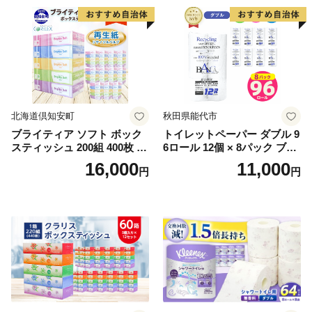
北海道倶知安町
秋田県能代市
ブライティア ソフト ボック
トイレットペーパー ダブル 9
スティッシュ 200組 400枚 60
6ロール 12個 × 8パック ブラ
箱 日本製 まとめ買い ティッ
ンカ 再生紙 100％ 芯あり 日
16,000
11,000
円
円
シュ リサイクル 長持 防災 常
用品 消耗品 無香料 生活用品
備品 日用雑貨 消耗品 生活必
備蓄 秋田県 能代市 送料無料
需品 備蓄 ペーパー 紙 北海道
《能代製紙》
倶知安町 日用品