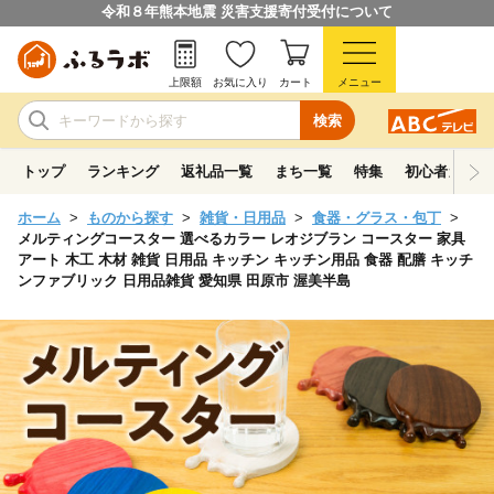
令和８年熊本地震 災害支援寄付受付について
上限額
お気に入り
カート
メニュー
検索
トップ
ランキング
返礼品一覧
まち一覧
特集
初心者ガイド
ホーム
ものから探す
雑貨・日用品
食器・グラス・包丁
メルティングコースター 選べるカラー レオジブラン コースター 家具
アート 木工 木材 雑貨 日用品 キッチン キッチン用品 食器 配膳 キッチ
ンファブリック 日用品雑貨 愛知県 田原市 渥美半島