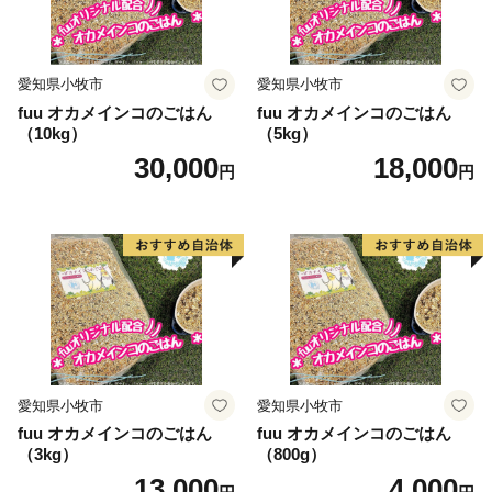
いて
入金確認後、注文内容確認画面の【注文者情報】に記載
の住所にお送りいたします。
愛知県小牧市
愛知県小牧市
発送の時期は、2週間～1ヵ月以内を目途に、お礼の特産
fuu オカメインコのごはん
fuu オカメインコのごはん
（10kg）
（5kg）
品とは別にお送りいたします。(年末年始を除く)
30,000
18,000
円
円
愛知県小牧市
愛知県小牧市
fuu オカメインコのごはん
fuu オカメインコのごはん
（3kg）
（800g）
13,000
4,000