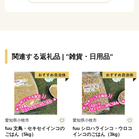
直接配送業者にお問い合わせください。
・返礼品の送付は、田原市外にお住まいの方に限らせて
いただきます。
・寄附につきましては、年度内の回数制限は現在設けて
おりません。
・返礼品のお届けには1～2ヶ月程度かかることがありま
す。
関連する返礼品 | "雑貨・日用品"
・返礼品の写真はイメージです。
※1月1日～10日は指定日配送をお受けできません。ご
了承ください。※
※指定日配送を受付していない返礼品は、備考欄等にご
記入いただいた場合でもお受けすることが出来かねま
す。ご注意ください※
愛知県小牧市
愛知県小牧市
田原市は愛知県南部の渥美半島に位置し、ほぼ半島全
fuu 文鳥・セキセイインコの
fuu シロハラインコ・ウロコ
域を市域としています。美しい海と緑豊かな自然に恵ま
ごはん（5kg）
インコのごはん（3kg）