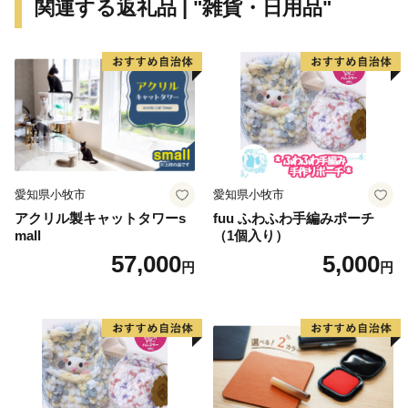
関連する返礼品 | "雑貨・日用品"
「３１万人元気都市 四日市市」の実現に向けて、ぜ
ひ応援をお願いします。
愛知県小牧市
愛知県小牧市
アクリル製キャットタワーs
fuu ふわふわ手編みポーチ
mall
（1個入り）
57,000
5,000
円
円