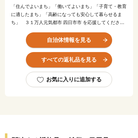
「住んでよいまち」「働いてよいまち」「子育て・教育
に適したまち」「高齢になっても安心して暮らせるま
ち」 ３１万人元気都市 四日市市 を応援してくださ
い。
四日市市は、日本のほぼ中央に位置し、西は鈴鹿山
自治体情報を見る
脈、東は伊勢湾に面した自然豊かな地域であり、東海・
近畿・北陸・という３つの経済圏につながる地理的条件
すべての返礼品を見る
にも恵まれた都市です。
また、歴史や文化、伝統によって育まれたさまざまな
魅力を有し、特に、公害を教訓に環境技術を蓄積してき
お気に入りに追加する
た石油化学コンビナートや内陸部の半導体製造工場をは
じめとする全国屈指の産業集積は、本市の活力の源にな
っています。
本市は、このような特徴を生かして多様な産業の振興
を図るとともに、子育て支援や教育・医療・福祉対策に
も力を入れ、誰もが暮らしやすいまちとして、さらなる
発展を目指しています。