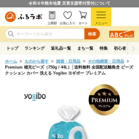
令和８年熊本地震 災害支援寄付受付について
上限額
お気に入り
カート
メニュー
検索
トップ
ランキング
返礼品一覧
まち一覧
特集
初心者ガイド
ホーム
ものから探す
雑貨・日用品
その他雑貨・日用品
Premium 補充ビーズ（750g / 44L）│送料無料 全国配送離島含 ビーズ
クッション カバー 洗える Yogibo ヨギボー プレミアム