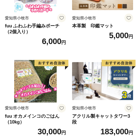
愛知県小牧市
愛知県小牧市
fuu ふわふわ手編みポーチ
本革製 印鑑マット
（2個入り）
5,000
円
6,000
円
愛知県小牧市
愛知県小牧市
fuu オカメインコのごはん
アクリル製キャットタワー3
（10kg）
段
30,000
183,000
円
円