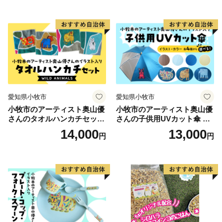
愛知県小牧市
愛知県小牧市
小牧市のアーティスト奥山優
小牧市のアーティスト奥山優
さんのタオルハンカチセット
さんの子供用UVカット傘 小
WILD ANIMALS 小牧市制70
牧市制70周年記念
14,000
13,000
円
円
周年記念