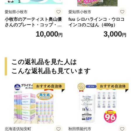
愛知県小牧市
愛知県小牧市
小牧市のアーティスト奥山優
fuu シロハラインコ・ウロコ
さんのプレート・コップ・フ
インコのごはん（400g）
ォーク・スプーン セット 小
10,000
3,000
円
円
牧市制70周年記念
この返礼品を見た人は
こんな返礼品も見ています
北海道倶知安町
秋田県能代市