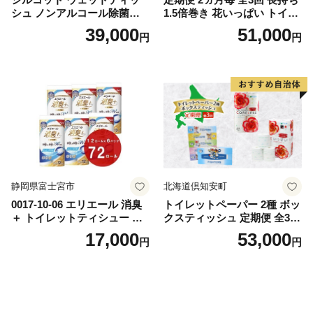
シュ ノンアルコール除菌詰
1.5倍巻き 花いっぱい トイレ
替（43枚×3P）×24袋 日用品
ットペーパー ダブル 45ｍ 計
39,000
51,000
円
円
おもちゃ 拭き取り 手拭き 外
72ロール 全18種 花柄 プリン
出時 お出かけ時 食事前 緑茶
ト ハーブ 香り付き 日本製 ま
カテキン配合
とめ買い 防災 常備品 ペーパ
ー 消耗品 備蓄 送料無料 北海
道 倶知安町 日用品
静岡県富士宮市
北海道倶知安町
0017-10-06 エリエール 消臭
トイレットペーパー 2種 ボッ
＋ トイレットティシュー し
クスティッシュ 定期便 全3
っかり香るフレッシュクリア
回 日本製 まとめ買い 防災
17,000
53,000
円
円
の香り ダブル 12ロール×6パ
常備品 日用雑貨 消耗品 生活
ック 72ロール 25m トイレ
必需品 大容量 備蓄 リサイク
ットペーパー パルプ100％ 消
ル ティッシュ ペーパー まと
臭 防臭 日用品 消耗品 備蓄
め買い 雑貨 倶知安町