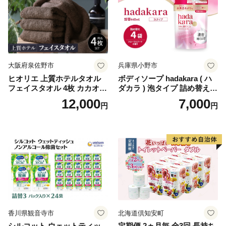
ペーパー ダブル といれっと
ぺーぱー トイレ クレシア ト
イレットペーパー [BDBH002
-1]
大阪府泉佐野市
兵庫県小野市
ヒオリエ 上質ホテルタオル
ボディソープ hadakara ( ハ
フェイスタオル 4枚 カカオ
ダカラ ) 泡タイプ 詰め替え 4
【タオル 泉州タオル 吸水 普
40ml×4袋 ボディーソープ 泡
12,000
7,000
円
円
段使い 無地 シンプル 日用品
ボディソープ 泡 日用品 消耗
ふわふわ ふかふか 家族 たお
品 バス用品 大容量 いい 匂い
る 一人暮らし】
ボディ 保湿 LION ライオン
泡石鹸 石鹸 兵庫 兵庫県 小野
市
香川県観音寺市
北海道倶知安町
シルコット ウェットティッ
定期便 2ヵ月毎 全3回 長持ち