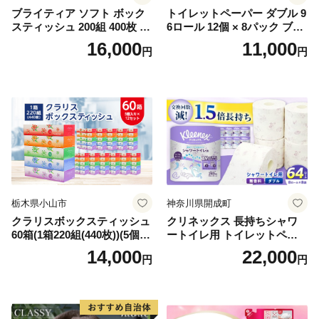
ブライティア ソフト ボック
トイレットペーパー ダブル 9
スティッシュ 200組 400枚 60
6ロール 12個 × 8パック ブラ
箱 日本製 まとめ買い ティッ
ンカ 再生紙 100％ 芯あり 日
16,000
11,000
円
円
シュ リサイクル 長持 防災 常
用品 消耗品 無香料 生活用品
備品 日用雑貨 消耗品 生活必
備蓄 秋田県 能代市 送料無料
需品 備蓄 ペーパー 紙 北海道
《能代製紙》
倶知安町 日用品
栃木県小山市
神奈川県開成町
クラリスボックスティッシュ
クリネックス 長持ちシャワ
60箱(1箱220組(440枚))(5個入
ートイレ用 トイレットペー
り×12セット)【1256759】
パー（ダブル）64ロール(8ロ
14,000
22,000
円
円
ール×8パック) 開成町 トイレ
ットペーパーダブル 日用品
国産 新生活 ダブル SDGs 備
蓄 防災 エコ 消耗品 生活雑貨
生活用品 無香料 トイレット