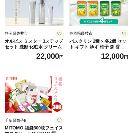
静岡県袋井市
静岡県藤枝市
オルビス ミスター 3ステップ
バスクリン 2種 × 各2個 セッ
セット 洗顔 化粧水 クリーム
ト ギフト ゆず 柚子 森 香り
日用品 お風呂 バス用品 温活
22,000
12,000
円
円
アロマ 香り まとめ買い静岡
県 藤枝市 医薬部外品
千葉県白子町
MITOMO 福袋300枚フェイス