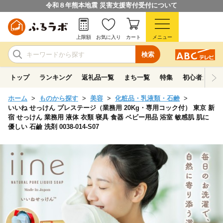
令和８年熊本地震 災害支援寄付受付について
上限額
お気に入り
カート
メニュー
検索
トップ
ランキング
返礼品一覧
まち一覧
特集
初心者ガイド
ホーム
ものから探す
美容
化粧品・乳液類・石鹸
いいね せっけん プレステージ（業務用 20Kg・専用コック付） 東京 新
宿 せっけん 業務用 液体 衣類 寝具 食器 ベビー用品 浴室 敏感肌 肌に
優しい 石鹼 洗剤 0038-014-S07