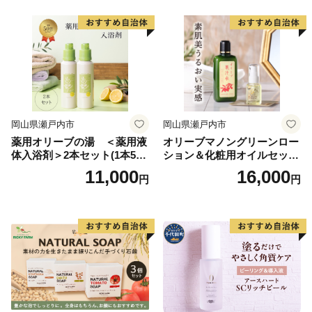
岡山県瀬戸内市
岡山県瀬戸内市
薬用オリーブの湯 ＜薬用液
オリーブマノングリーンロー
体入浴剤＞2本セット(1本500
ション＆化粧用オイルセット
ml） 美容
美容グッズ スキンケア 化粧
11,000
16,000
円
円
水