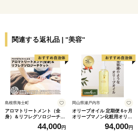
など
関連する返礼品 | "美容"
島根県海士町
岡山県瀬戸内市
アロマトリートメント（全
オリーブオイル 定期便 6ヶ月
身）＆リフレグソロジーチケ
オリーブマノン化粧用オリー
ット
ブオイル 200ml オリーブ オ
44,000
94,000
円
円
イル 美容 スキンケア 化粧用
油 オリーブ油 お楽しみ