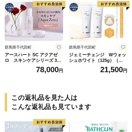
群馬県千代田町
群馬県千代田町
アースハート SC アクアゼ
ジェミーチェンジ Wウォッ
ロ スキンケアシリーズ 3点
シュホワイト（125g）（泡立
セット
てネット付）×2本 群馬県 千
78,000
21,500
円
円
代田町
この返礼品を見た人は
こんな返礼品も見ています