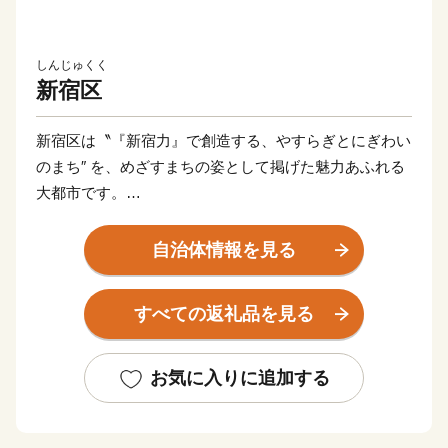
しんじゅくく
新宿区
新宿区は〝『新宿力』で創造する、やすらぎとにぎわい
のまち″ を、めざすまちの姿として掲げた魅力あふれる
大都市です。
皆さまからの寄附金は区政のさまざまな分野で有意義に
活用させていただきます。ぜひ、新宿区へのふるさと納
自治体情報を見る
税（寄附）をお願いします。
すべての返礼品を見る
★新宿区にご縁のある方、応援してくださる方からのご
寄附をお待ちしています★
「新宿区に住んでいる・住んだことがある」、「新宿の
お気に入りに追加する
学校に通っていた」、「新宿で仕事をしている」「買
物・飲食・観光などで訪れた」、「友人・知人がいる」