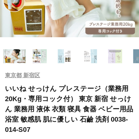
東京都 新宿区
いいね せっけん プレステージ（業務用
20Kg・専用コック付） 東京 新宿 せっけ
ん 業務用 液体 衣類 寝具 食器 ベビー用品
浴室 敏感肌 肌に優しい 石鹼 洗剤 0038-
014-S07