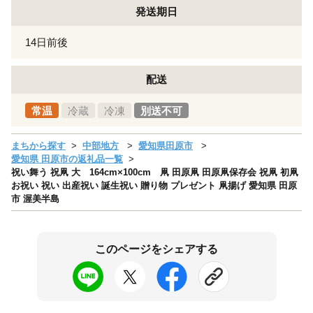
発送期日
14日前後
配送
常温
冷蔵
冷凍
別送不可
まちから探す
中部地方
愛知県田原市
愛知県 田原市の返礼品一覧
祝い舞う 祝凧 大 164cm×100cm 凧 田原凧 田原凧保存会 祝凧 初凧
お祝い 祝い 出産祝い 誕生祝い 贈り物 プレゼント 凧揚げ 愛知県 田原
市 渥美半島
このページをシェアする