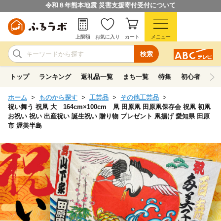
令和８年熊本地震 災害支援寄付受付について
上限額
お気に入り
カート
メニュー
検索
トップ
ランキング
返礼品一覧
まち一覧
特集
初心者ガイド
ホーム
ものから探す
工芸品
その他工芸品
祝い舞う 祝凧 大 164cm×100cm 凧 田原凧 田原凧保存会 祝凧 初凧
お祝い 祝い 出産祝い 誕生祝い 贈り物 プレゼント 凧揚げ 愛知県 田原
市 渥美半島