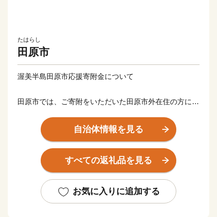
たはらし
田原市
渥美半島田原市応援寄附金について
田原市では、ご寄附をいただいた田原市外在住の方に、
感謝の気持ちとして寄附金額に応じた田原市の特産品等
の返礼品をお贈りいたします。
自治体情報を見る
【ご注意】
すべての返礼品を見る
【重要】ご依頼をいただき出荷準備が開始された後のお
届け先変更はお承りできません。
「発送完了メール」に記載されたお荷物番号をもとに、
お気に入りに追加する
直接配送業者にお問い合わせください。
・返礼品の送付は、田原市外にお住まいの方に限らせて