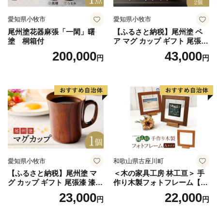
入金確認後、注文内容確認画面の【注文者情報】に記載
の住所にお送りいたします。
愛知県小牧市
愛知県小牧市
発送の時期は、2週間～1ヵ月以内を目途に、お礼の特産
尾州塗花器麻張「一閑」曙
【ふるさと納税】尾州塗 ペ
塗 桐箱付
ア マグ カップ ギフト 尾張漆
品とは別にお送りいたします。(年末年始を除く)
漆 漆器 漆器工芸 工芸品 芸術
200,000
43,000
円
円
性 実用性 抗菌性 美味しく安
全な食事 手作り 贈答用 くつ
ろぎ おうち時間 プレゼント
抗ウイルス効果 お取り寄せ
愛知県 小牧市 送料無料
愛知県小牧市
和歌山県古座川町
【ふるさと納税】尾州塗 マ
＜木の家具工房 林工亘＞ 手
グ カップ ギフト 尾張漆 漆
作り木製フォトフレーム【A
漆器 漆器工芸 工芸品 芸術性
タイプ】
23,000
22,000
円
円
実用性 抗菌性 美味しく安全
な食事 手作り 贈答用 くつろ