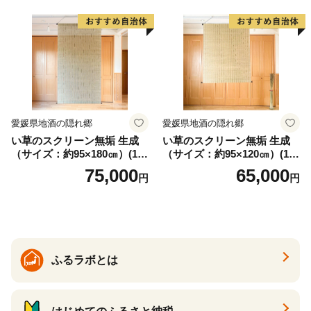
ぎ おうち時間 プレゼント 抗
ウイルス効果 お取り寄せ 愛
知県 小牧市 送料無料
愛媛県地酒の隠れ郷
愛媛県地酒の隠れ郷
い草のスクリーン無垢 生成
い草のスクリーン無垢 生成
（サイズ：約95×180㎝）(14
（サイズ：約95×120㎝）(14
3)
4)
75,000
65,000
円
円
ふるラボとは