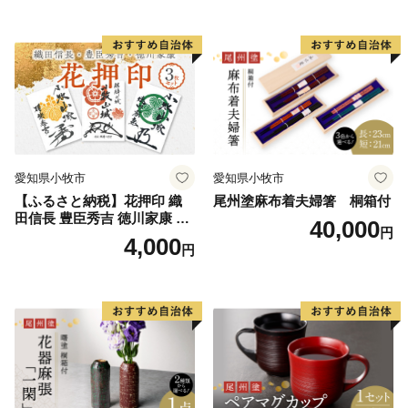
書道アーティスト 池谷公智
ーティスト 池谷公智 渾身の
の施設園芸をはじめ、キャベツ、ブロッコリー、スイー
渾身の一作 作品 雑貨 工芸品
一作 作品 雑貨 工芸品 グッズ
トコーン、スイカなどの露地栽培、さらに乳牛、肉牛、
グッズ 愛知県 小牧市 お取り
愛知県 小牧市 お取り寄せ 送
寄せ 送料無料
料無料
養豚などの畜産もあり全国有数の農業地帯として全国の
皆様に安全・安心な農産物をお届けしております。
このような中、田原市では「うるおいと活力のあるガ
ーデンシティ」を目指し、市民と協働で構想実現に向け
努力しております。また、市外から多くの方々が田原市
愛知県小牧市
愛知県小牧市
を訪れ、さらには定住していただけるようにするため、
【ふるさと納税】花押印 織
尾州塗麻布着夫婦箸 桐箱付
サーフタウン構想を掲げ、推進しております。さらには
田信長 豊臣秀吉 徳川家康 3
40,000
安全・安心な農産物を全国にお届けするため、環境保全
円
枚 セット 戦国 武将 小牧山城
4,000
円
型農業の実現などにも力を注いでおります。
墨絵 龍画師 書道アーティス
ト 池谷公智 渾身の一作 作品
このような田原市の取り組みを応援していただける
雑貨 工芸品 グッズ 愛知県 小
「応援団」として「ふるさと納税」を募集しておりま
牧市 お取り寄せ 送料無料
す。多くの皆様からのご支援をお待ちしております。
■受領証明書及びワンストップ特例申請書のお届けにつ
いて