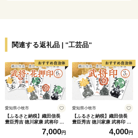
いただきます。
・寄附につきましては、年度内の回数制限は現在設けて
おりません。
・返礼品のお届けには1～2ヶ月程度かかることがありま
す。
関連する返礼品 | "工芸品"
・返礼品の写真はイメージです。
※1月1日～10日は指定日配送をお受けできません。ご
了承ください。※
※指定日配送を受付していない返礼品は、備考欄等にご
記入いただいた場合でもお受けすることが出来かねま
す。ご注意ください※
愛知県小牧市
愛知県小牧市
田原市は愛知県南部の渥美半島に位置し、ほぼ半島全
【ふるさと納税】織田信長
【ふるさと納税】織田信長
域を市域としています。美しい海と緑豊かな自然に恵ま
豊臣秀吉 徳川家康 武将印 花
豊臣秀吉 徳川家康 武将印 3
れ、年間を通して日照時間が長い地域です。このような
押印 6枚 セット イラスト 戦
枚 セット イラスト 戦国 武将
7,000
4,000
円
円
国 武将 小牧山城 墨絵 龍画師
小牧山城 墨絵 龍画師 書道ア
条件から農業が盛んで、温室メロン、トマト、花きなど