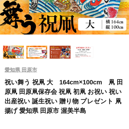
愛知県 田原市
祝い舞う 祝凧 大 164cm×100cm 凧 田
原凧 田原凧保存会 祝凧 初凧 お祝い 祝い
出産祝い 誕生祝い 贈り物 プレゼント 凧
揚げ 愛知県 田原市 渥美半島