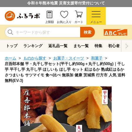
令和８年熊本地震 災害支援寄付受付について
上限額
お気に入り
カート
メニュー
検索
トップ
ランキング
返礼品一覧
まち一覧
特集
初心者ガイド
ホーム
ものから探す
お菓子・スイーツ
和菓子
庄吾郎本舗 平・丸干し芋セット(平干し約500g＋丸干し約500g)｜干し
芋 平干し芋 丸干し芋 ほしいも ほし芋 セット 紅はるか 熟成紅はるか
さつまいも サツマイモ 食べ比べ 無添加 健康 茨城県 行方市 人気 送料
無料(EV-3)