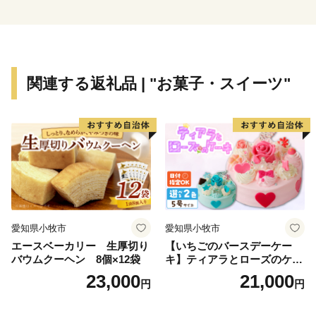
関連する返礼品 | "お菓子・スイーツ"
愛知県小牧市
愛知県小牧市
エースベーカリー 生厚切り
【いちごのバースデーケー
バウムクーヘン 8個×12袋
キ】ティアラとローズのケー
キ スイーツ デザート 洋菓
23,000
21,000
円
円
子 お取り寄せ 愛知県 小牧市
送料無料 誕生日 クリスマス
お祝い ばら 花 フラワー デコ