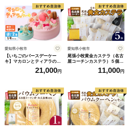
レーション ホールケーキ 日
時指定可
愛知県小牧市
愛知県小牧市
【いちごのバースデーケー
尾張小牧黄金カステラ（名古
キ】マカロンとティアラのケ
屋コーチンカステラ）５個入
ーキ スイーツ 日時指定可 デ
名古屋コーチン カステラ ザ
21,000
11,000
円
円
ザート 洋菓子 お取り寄せ 愛
ラメ 常温 愛知県 小牧市 アン
知県 小牧市 送料無料 誕生日
プチベアやぐま
クリスマス お祝い マカロン
デコレーションケーキ ホー
ルケーキ