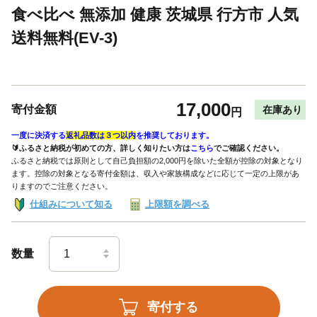
食べ比べ 無添加 健康 茨城県 行方市 人気
送料無料(EV-3)
17,000
寄付金額
在庫あり
円
一度に決済する
返礼品数は３つ以内
を推奨しております。
🔰ふるさと納税が初めての方、詳しく知りたい方は
こちら
でご確認ください。
ふるさと納税では原則として自己負担額の2,000円を除いた全額が控除の対象となり
ます。控除の対象となる寄付金額は、収入や家族構成などに応じて一定の上限があ
りますのでご注意ください。
仕組みについて知る
上限額を調べる
数量
寄付する