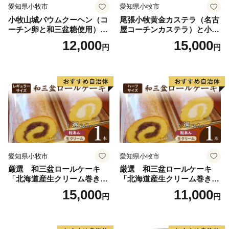
愛知県小牧市
愛知県小牧市
小牧山城バウムクーヘン（コ
尾張小牧黄金カステラ（名古
ーチン卵と和三盆糖使用）
屋コーチンカステラ）と小牧
名古屋コーチン バームクー
山城バウムクーヘン（コーチ
12,000
15,000
円
円
ヘン 和三盆 小牧銘菓 バウム
ン卵と和三盆糖使用）のセッ
クーヘン 常温 愛知県 小牧市
ト 名古屋コーチン カステ
アンプチベアやぐま
ラ ザラメ バームクーヘン 和
三盆 小牧銘菓 バウムクーヘ
ン 常温 愛知県 小牧市 アンプ
チベアやぐま
愛知県小牧市
愛知県小牧市
厳選 和三盆ロールケーキ
厳選 和三盆ロールケーキ
「北海道産生クリーム巻き」
「北海道産生クリーム巻き」
または「北海道産粒あん巻
または「北海道産粒あん巻
15,000
11,000
円
円
き」（サイズ：レギュラー）
き」（サイズ：ハーフ） 和
和三盆 北海道産生クリー
三盆 北海道産生クリーム 北
ム 北海道産粒あん 34cm 冷
海道産粒あん 17cm 冷凍 愛
凍 愛知県 小牧市 アンプチベ
知県 小牧市 アンプチベアや