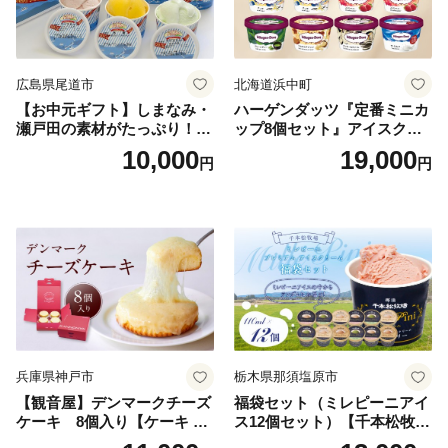
広島県尾道市
北海道浜中町
【お中元ギフト】しまなみ・
ハーゲンダッツ『定番ミニカ
瀬戸田の素材がたっぷり！ジ
ップ8個セット』アイスクリ
ェラート8個
ーム アイス スイーツ デザー
10,000
19,000
円
円
ト_H0016-104
兵庫県神戸市
栃木県那須塩原市
【観音屋】デンマークチーズ
福袋セット（ミレピーニアイ
ケーキ 8個入り【ケーキ チ
ス12個セット）【千本松牧
ーズケーキ 人気スイーツ お
場】 ns025-014-12 【デザー