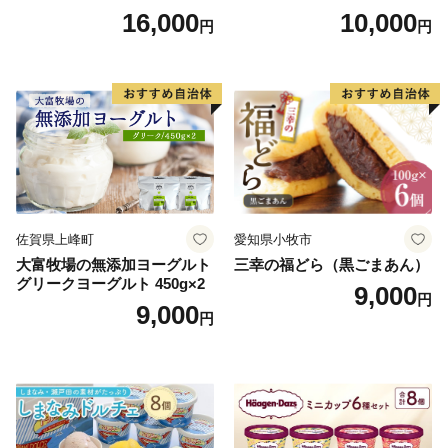
勢丹(松浦食品) 静岡県 吉田町
とんモンブラン」 【未来の
16,000
10,000
円
円
22424274] 芋ケンピ セット
ご褒美】スイーツ 栗 モンブ
小袋 個包装 小分け
ラン くりきんとん デザート
ご褒美 お取り寄せ くり お菓
子 菓子 F4N-2298
佐賀県上峰町
愛知県小牧市
大富牧場の無添加ヨーグルト
三幸の福どら（黒ごまあん）
グリークヨーグルト 450g×2
9,000
円
9,000
円