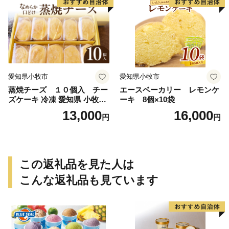
アやぐま
ぐま
愛知県小牧市
愛知県小牧市
蒸焼チーズ １０個入 チー
エースベーカリー レモンケ
ズケーキ 冷凍 愛知県 小牧市
ーキ 8個×10袋
アンプチベアやぐま
13,000
16,000
円
円
この返礼品を見た人は
こんな返礼品も見ています