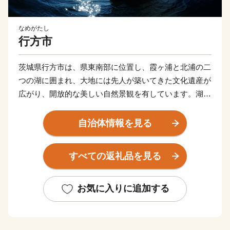
なめがたし
行方市
茨城県行方市は、県東南部に位置し、霞ヶ浦と北浦の二
つの湖に囲まれ、大地には先人が築いてきた文化遺産が
広がり、開放的な美しい自然景観を有しています。湖と
大地の描き出す豊かな情景は、いにしえにより人々の心
をとらえ、癒してきました。豊かな風土に包まれて織り
自治体情報を見る
なされてきたまち、行方市です。
すべての返礼品を見る
お気に入りに追加する