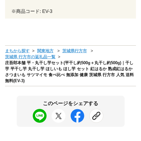
※商品コード: EV-3
まちから探す
関東地方
茨城県行方市
茨城県 行方市の返礼品一覧
庄吾郎本舗 平・丸干し芋セット(平干し約500g＋丸干し約500g)｜干し
芋 平干し芋 丸干し芋 ほしいも ほし芋 セット 紅はるか 熟成紅はるか
さつまいも サツマイモ 食べ比べ 無添加 健康 茨城県 行方市 人気 送料
無料(EV-3)
このページをシェアする