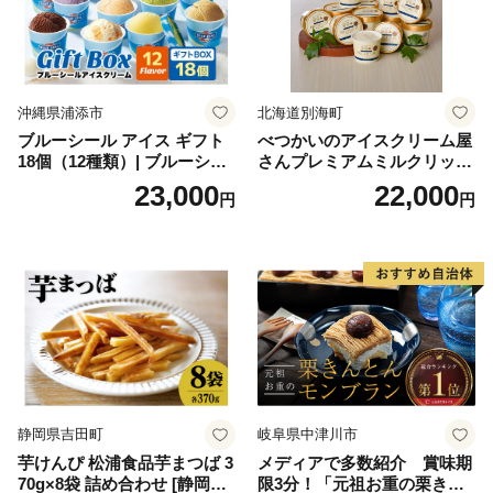
沖縄県浦添市
北海道別海町
ブルーシール アイス ギフト
べつかいのアイスクリーム屋
18個（12種類）| ブルーシー
さんプレミアムミルクリッチ
ルアイス ブルーシールアイ
12個（AP-01）（ 北海道アイ
23,000
22,000
円
円
スクリーム 着日指定可能 送
ス 北海道産アイス アイス ア
料無料 ジェラート 沖縄県 バ
イススイーツ アイスクリー
ースデー 贈り物 プレゼント
ム 北海道産アイスクリーム
誕生日 カップ 詰め合わせ バ
道産アイス 道産アイスクリ
ラエティ | バニラ チョコレー
ーム ギフト 詰合せ 詰め合わ
ト ストロベリー ピスタチオ
せ ふるさと納税 ）
バニラ＆クッキー ウベ 沖縄
紅イモ 塩ちんすこう 沖縄シ
ークヮーサー 沖縄黒糖 琉球
ロイヤルミルクティ 沖縄パ
イン
静岡県吉田町
岐阜県中津川市
芋けんぴ 松浦食品芋まつば 3
メディアで多数紹介 賞味期
70g×8袋 詰め合わせ [静岡伊
限3分！「元祖お重の栗きん