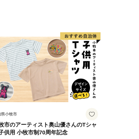
する品々を、ふるさと納税の返礼品とし
ます。
）
を味わい・体感することができます。
て、神戸の魅力をお楽しみください。
知県小牧市
牧市のアーティスト奥山優さんのTシャ
子供用 小牧市制70周年記念