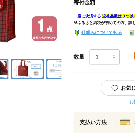
寄付金額
一度に決済する
返礼品数は３つ以
🔰ふるさと納税が初めての方、詳
仕組みについて知る
数量
お気
お
支払い方法