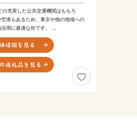
どの充実した公共交通機関はもちろ
や空港もあるため、東京や他の地域への
効活用に最適な街です。
ません。神戸の魅力は、何より、都会と
と山に囲まれ、心地よい風が吹く。
い場所には、広大な田園風景が広がって
れる人が盛んに交流する街でもあり、多
受け入れる気質を持っているように感じ
利さと豊かな自然を兼ね備えた自分スタ
。