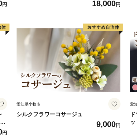
ト
0
18,000
円
円
愛知県小牧市
愛
レ
シルクフラワーコサージュ
ド
フト
ッ
9,000
円
ジン
系
0
円