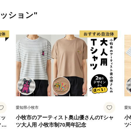
そんな神戸スタイルを代表
て特別に、ご用意しており
ァッション"
■ 神戸牛
■ 灘の酒
■ 神戸ワイン
■ スイーツ
■ 有馬温泉（宿泊優待券
どれを選んでも神戸の良さ
ぜひ、ふるさと納税を通じ
愛知県小牧市
愛
セッ
小牧市のアーティスト奥山優さんのTシャ
小
クラ
ツ大人用 小牧市制70周年記念
ツ