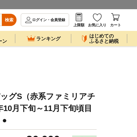
検索
ログイン・会員登録
上限額
お気に入り
カート
はじめての
ランキング
ーン
ふるさと納税
トートバッグS（赤系ファミリアチ
年10月下旬～11月下旬頃目
●