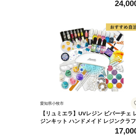
フト アクセサリーキット 手作り セッ
24,00
レジン LEDライト
愛知県小牧市
【リュミエラ】UVレジン ビバーチェ 
ジンキット ハンドメイド レジンクラ
アクセサリーキット 手作り セット レ
17,00