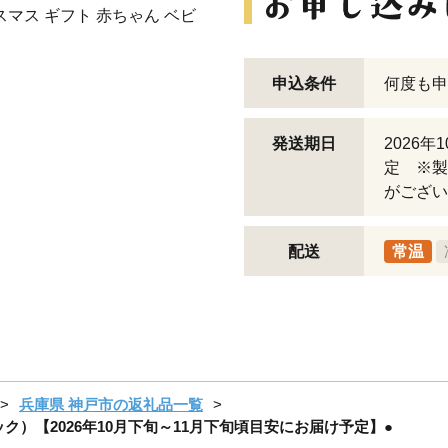
スマス ギフト 赤ちゃん ベビ
申込条件
何度も申
発送期日
2026
定 ※製
がござい
配送
常温
兵庫県 神戸市の返礼品一覧
ェック）【2026年10月下旬～11月下旬頃目安にお届け予定】●