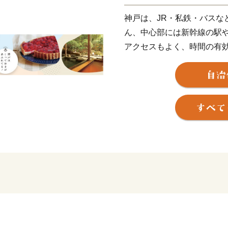
神戸は、JR・私鉄・バスな
ん、中心部には新幹線の駅
アクセスもよく、時間の有
しかし、これだけではあり
自然が近いということ。海
そして、中心部からほど近
います。
さらに、住んでいる人や訪
様な暮らし方や人を自然と
られます。
神戸。それは、「都会の便
イルの暮らしが叶う」まち