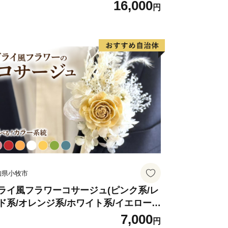
16,000
円
知県小牧市
ライ風フラワーコサージュ(ピンク系/レ
ド系/オレンジ系/ホワイト系/イエロー
/グリーン系/ブルー系）
7,000
円