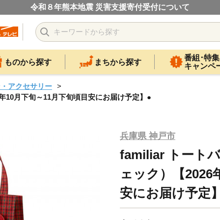
令和８年熊本地震 災害支援寄付受付について
番組･特集
ものから探す
まちから探す
キャンペ
ン・アクセサリー
26年10月下旬～11月下旬頃目安にお届け予定】●
兵庫県 神戸市
familiar 
ェック）【2026
安にお届け予定】