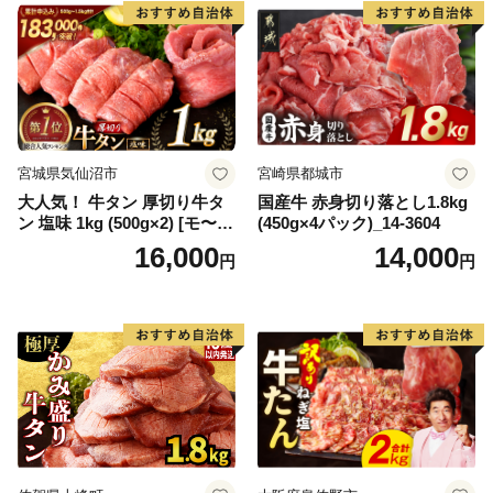
宮城県気仙沼市
宮崎県都城市
大人気！ 牛タン 厚切り牛タ
国産牛 赤身切り落とし1.8kg
ン 塩味 1kg (500g×2) [モ〜ラ
(450g×4パック)_14-3604
ンド 宮城県 気仙沼市 205646
16,000
14,000
円
円
60] 肉 牛肉 精肉 牛たん 牛タ
ン塩 牛たん塩 冷凍 焼肉 BB
Q アウトドア バーベキュー
厚切り タン