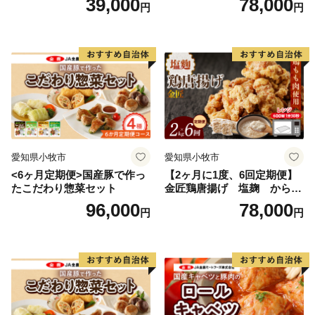
39,000
78,000
円
円
愛知県小牧市
愛知県小牧市
<6ヶ月定期便>国産豚で作っ
【2ヶ月に1度、6回定期便】
たこだわり惣菜セット
金匠鶏唐揚げ 塩麹 からあ
げ
96,000
78,000
円
円