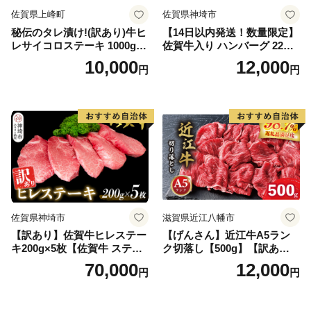
佐賀県上峰町
佐賀県神埼市
秘伝のタレ漬け!(訳あり)牛ヒ
【14日以内発送！数量限定】
レサイコロステーキ 1000g
佐賀牛入り ハンバーグ 22個
【B-1098-AS】
2.6kg(120g×22個)【佐賀牛
10,000
12,000
円
円
黒毛和牛 ブランド牛 九州 ハ
ンバーグ 牛肉 豚肉 国産 お弁
当 おかず 惣菜 おすすめ 人
気】(H083106)
佐賀県神埼市
滋賀県近江八幡市
【訳あり】佐賀牛ヒレステー
【げんさん】近江牛A5ラン
キ200g×5枚【佐賀牛 ステー
ク切落し【500g】【訳あり】
キ ブランド肉 ヒレ肉 フィレ
【DG12W】
70,000
12,000
円
円
肉 ジューシー ヘルシー】(H0
65175)