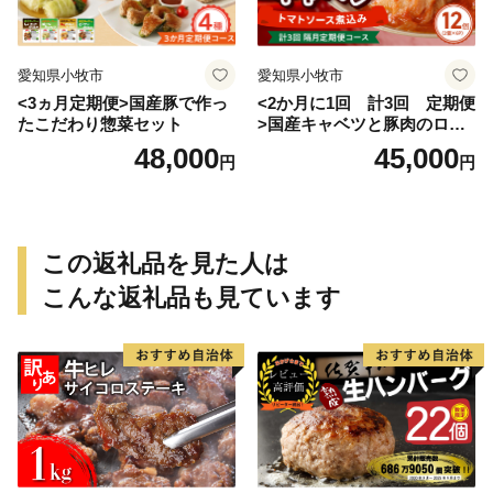
愛知県小牧市
愛知県小牧市
<3ヵ月定期便>国産豚で作っ
<2か月に1回 計3回 定期便
たこだわり惣菜セット
>国産キャベツと豚肉のロー
ルキャベツ（6P入り）
48,000
45,000
円
円
この返礼品を見た人は
こんな返礼品も見ています