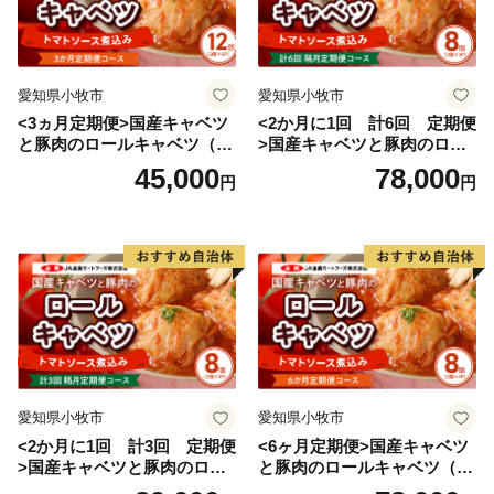
の発展を目指しています。
市内には、高砂神社・生石神社・鹿嶋神社・曽根天満
愛知県小牧市
愛知県小牧市
宮・十輪寺などの社寺や石の宝殿などの史跡も多く、市
<3ヵ月定期便>国産キャベツ
<2か月に1回 計6回 定期便
内各神社の秋祭りなどの行事には多くの人々が訪れる観
と豚肉のロールキャベツ（6P
>国産キャベツと豚肉のロー
光地にもなっており、東播磨地域の中核都市として、前
入り）
ルキャベツ（4P入り）
45,000
78,000
円
円
進しています。
愛知県小牧市
愛知県小牧市
<2か月に1回 計3回 定期便
<6ヶ月定期便>国産キャベツ
>国産キャベツと豚肉のロー
と豚肉のロールキャベツ（4P
ルキャベツ（4P入り）
入り）