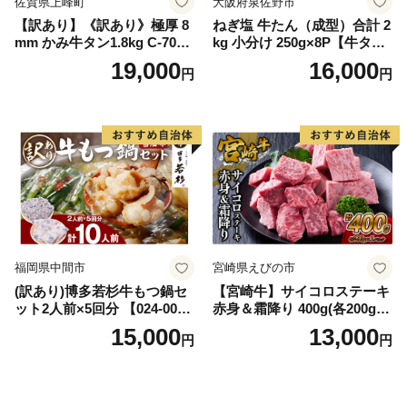
佐賀県上峰町
大阪府泉佐野市
【訳あり】《訳あり》極厚 8
ねぎ塩 牛たん（成型）合計 2
mm かみ牛タン1.8kg C-709-
kg 小分け 250g×8P【牛タン
AS
牛肉 焼肉用 薄切り 訳あり サ
19,000
16,000
円
円
イズ不揃い】
福岡県中間市
宮崎県えびの市
(訳あり)博多若杉牛もつ鍋セ
【宮崎牛】サイコロステーキ
ット2人前×5回分 【024-002
赤身＆霜降り 400g(各200g×
7】
１P 計2P) 真空パック 冷凍
15,000
13,000
円
円