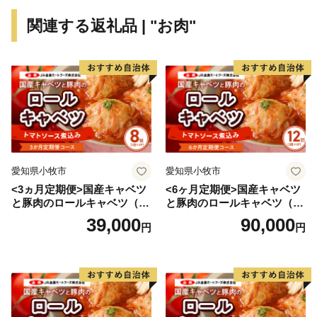
近世になって高砂が発展したのは、姫路城主池田輝政公
関連する返礼品 | "お肉"
が慶長6年（1601年）に加古川の流れを高砂に導いて加
古川舟運の河口港を開き、その後、本田忠政公によって
本格的な町づくりが進められ、加古川流域の物資の集散
地になってからのことです。この時代には付近の村々で
は米作りのほか製塩業や綿業、採石業などの地場産業が
発達し、商品流通も盛んに行われました。
近現代になると大阪や神戸などの大都市に近いことや豊
愛知県小牧市
愛知県小牧市
富な用水があること、埋め立てしやすい遠浅の海岸など
<3ヵ月定期便>国産キャベツ
<6ヶ月定期便>国産キャベツ
が企業の立地条件となって、機械・製紙・化学・食品・
と豚肉のロールキャベツ（4P
と豚肉のロールキャベツ（6P
電力などの大工場が進出し、播磨臨海工業地帯の中核と
入り）
入り）
39,000
90,000
円
円
なりました。
昭和29年には高砂町・荒井村・伊保村・曽根町が合併し
て高砂市が誕生し、その後昭和31年には阿弥陀村・米田
町を合併、翌年北浜村を併せ現在の高砂市になり、一層