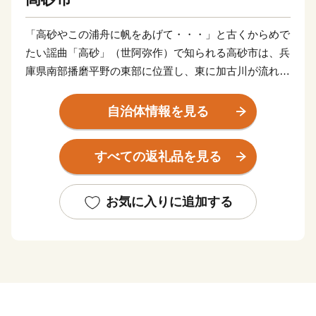
「高砂やこの浦舟に帆をあげて・・・」と古くからめで
たい謡曲「高砂」（世阿弥作）で知られる高砂市は、兵
庫県南部播磨平野の東部に位置し、東に加古川が流れ、
南に瀬戸内播磨灘を臨み、古くから白砂青松の風光明媚
な泊として栄えてきました。
自治体情報を見る
西部の日笠山や中央部の竜山などの丘陵地には多くの遺
すべての返礼品を見る
跡が発見されており、原始・古代の人々の暮らしぶりを
しのぶことができます。
お気に入りに追加する
また、高砂は古くから景勝の地であったため、多くの歌
人たちにも愛され、「稲日野も行き過ぎがてに思へれ
ば 心恋しき可古の島見ゆ（柿本人麿）」をはじめ、多
くの和歌が詠まれ万葉集などの数々の歌集を賑わせてい
ます。