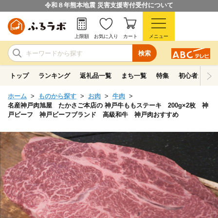
令和８年熊本地震 災害支援寄付受付について
上限額
お気に入り
カート
メニュー
検索
トップ
ランキング
返礼品一覧
まち一覧
特集
初心者ガイド
ホーム
ものから探す
お肉
牛肉
名産神戸肉旭屋 たかさご本店の 神戸牛ももステーキ 200g×2枚 神
戸ビーフ 神戸ビーフブランド 高級和牛 神戸肉おすすめ