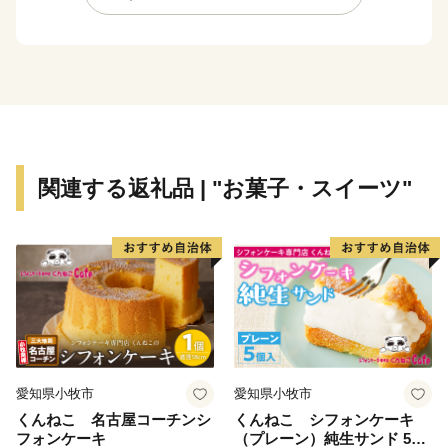
をはじめ、レジャー施設利用券、那須和牛、乳製品など
をご用意しております。
皆様から頂きましたご寄附はよりよいまちづくりのため
大切に活用させていただきますので、ふるさと那須町を
応援のほどよろしくお願いいたします。
関連する返礼品 | "お菓子・スイーツ"
愛知県小牧市
愛知県小牧市
くんねこ 名古屋コーチンシ
くんねこ シフォンケーキ
フォンケーキ
（プレーン）純生サンド 5個