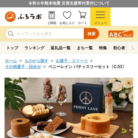
令和８年熊本地震 災害支援寄付受付について
上限額
お気に入り
カート
メニュー
検索
トップ
ランキング
返礼品一覧
まち一覧
特集
初心者ガイド
ホーム
ものから探す
お菓子・スイーツ
その他菓子・詰合せ
ペニーレイン パティスリーセット〔C-53〕