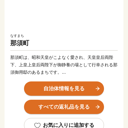
なすまち
那須町
那須町は、昭和天皇がこよなく愛され、天皇皇后両陛
下、上皇上皇后両陛下が御静養の場として行幸される那
須御用邸のあるまちです。
ロイヤルリゾート那須として広く知られており、壮麗な
那須連山の麓に、歴史ある那須温泉郷をはじめ、豊かな
自治体情報を見る
自然と調和したレジャー施設やリゾートホテル、別荘地
など充実した観光資源とともに、お客様を迎えておりま
すべての返礼品を見る
す。
ふるさと納税のお礼品としましては、ロイヤルリゾート
那須を存分に感じていただけるよう、宿泊施設の利用券
お気に入りに追加する