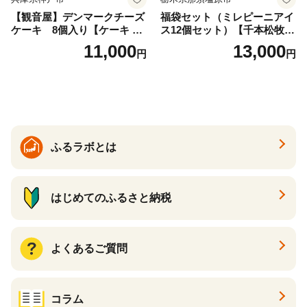
【観音屋】デンマークチーズ
福袋セット（ミレピーニアイ
ケーキ 8個入り【ケーキ チ
ス12個セット）【千本松牧
ーズケーキ 人気スイーツ お
場】 ns025-014-12 【デザー
11,000
13,000
円
円
すすめスイーツ 神戸スイー
ト 詰め合わせ ギフト】
ツ 新感覚チーズケーキ おす
すめケーキ 兵庫県 神戸市 D0
910-17】
ふるラボとは
はじめてのふるさと納税
よくあるご質問
コラム