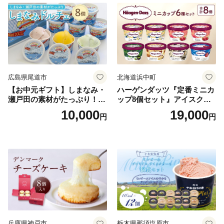
広島県尾道市
北海道浜中町
【お中元ギフト】しまなみ・
ハーゲンダッツ『定番ミニカ
瀬戸田の素材がたっぷり！ジ
ップ8個セット』アイスクリ
ェラート8個
ーム アイス スイーツ デザー
10,000
19,000
円
円
ト_H0016-104
兵庫県神戸市
栃木県那須塩原市