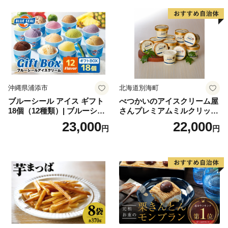
沖縄県浦添市
北海道別海町
ブルーシール アイス ギフト
べつかいのアイスクリーム屋
18個（12種類）| ブルーシー
さんプレミアムミルクリッチ
ルアイス ブルーシールアイ
12個（AP-01）（ 北海道アイ
23,000
22,000
円
円
スクリーム 着日指定可能 送
ス 北海道産アイス アイス ア
料無料 ジェラート 沖縄県 バ
イススイーツ アイスクリー
ースデー 贈り物 プレゼント
ム 北海道産アイスクリーム
誕生日 カップ 詰め合わせ バ
道産アイス 道産アイスクリ
ラエティ | バニラ チョコレー
ーム ギフト 詰合せ 詰め合わ
ト ストロベリー ピスタチオ
せ ふるさと納税 ）
バニラ＆クッキー ウベ 沖縄
紅イモ 塩ちんすこう 沖縄シ
ークヮーサー 沖縄黒糖 琉球
ロイヤルミルクティ 沖縄パ
イン