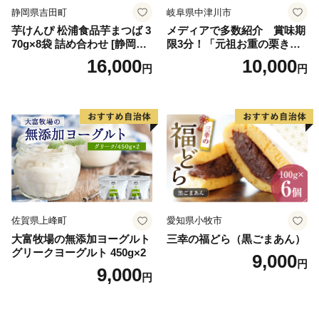
静岡県吉田町
岐阜県中津川市
芋けんぴ 松浦食品芋まつば 3
メディアで多数紹介 賞味期
70g×8袋 詰め合わせ [静岡伊
限3分！「元祖お重の栗きん
勢丹(松浦食品) 静岡県 吉田町
とんモンブラン」 【未来の
16,000
10,000
円
円
22424274] 芋ケンピ セット
ご褒美】スイーツ 栗 モンブ
小袋 個包装 小分け
ラン くりきんとん デザート
ご褒美 お取り寄せ くり お菓
子 菓子 F4N-2298
佐賀県上峰町
愛知県小牧市
大富牧場の無添加ヨーグルト
三幸の福どら（黒ごまあん）
グリークヨーグルト 450g×2
9,000
円
9,000
円