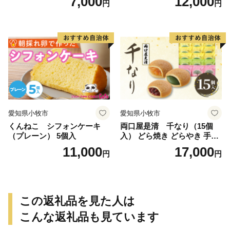
7,000
12,000
円
円
愛知県小牧市
愛知県小牧市
くんねこ シフォンケーキ
両口屋是清 千なり（15個
（プレーン） 5個入
入） どら焼き どらやき 手土
産 お土産 土産 丹波大納言小
11,000
17,000
円
円
豆 抹茶 林檎 りんご 慶事 お
祝い 法事 法要 詰め合わせ お
取り寄せ 瓢箪 豊臣秀吉 焼印
個包装 贈り物 老舗 お茶菓子
この返礼品を見た人は
こんな返礼品も見ています