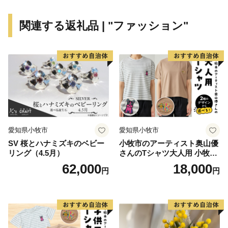
＊＊＊＊＊＊＊＊＊＊＊＊＊＊＊＊＊＊＊＊＊＊＊＊＊
＊＊＊＊＊＊＊
関連する返礼品 | "ファッション"
【お知らせ】
鎌倉市は、総務大臣通知により、ふるさと納税の対象と
なる地方団体としての指定を受けております。
【担当課連絡先】
鎌倉市文化観光部産業課ふるさと寄附金担当
電話 0467-61-3845
愛知県小牧市
愛知県小牧市
FAX 0467-23-8700
SV 桜とハナミズキのベビー
小牧市のアーティスト奥山優
メール furusatokifu@city.kamakura.kanagawa.jp
リング（4.5月）
さんのTシャツ大人用 小牧市
制70周年記念
62,000
18,000
円
円