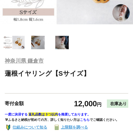
神奈川県 鎌倉市
蓮根イヤリング【Sサイズ】
12,000
寄付金額
在庫あり
円
一度に決済する
返礼品数は３つ以内
を推奨しております。
🔰ふるさと納税が初めての方、詳しく知りたい方は
こちら
でご確認ください。
仕組みについて知る
上限額を調べる