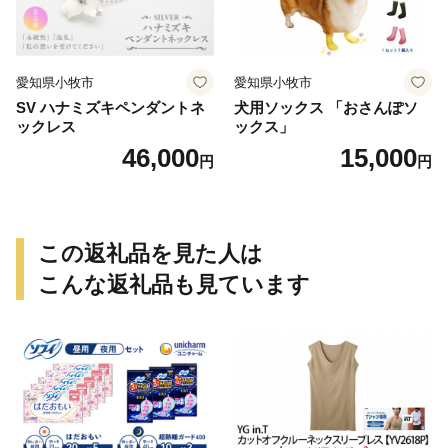
愛知県小牧市
愛知県小牧市
SV ハナミズキペンダントネ
犬用ソックス 「おさんぽソ
ックレス
ックス」
46,000
15,000
円
円
この返礼品を見た人は
こんな返礼品も見ています