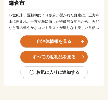
鎌倉市
12世紀末、源頼朝により幕府が開かれた鎌倉は、三方を
山に囲まれ、一方が海に面した特徴的な地形から、みど
りと青の鮮やかなコントラストが織りなす美しい自然景
観に恵まれたまちです。
自治体情報を見る
そして、今も残る多くの神社仏閣などの歴史的遺産は、
長い年月のなかで守り続けられ、今日でも中世の社会を
すべての返礼品を見る
支えた繁栄の歴史と華やかな文化を現在に伝えていま
す。
お気に入りに追加する
鎌倉市では、先人たちから受け継いだ美しい自然景観や
歴史的遺産を大切にし、次の世代に確かなかたちで引き
継いでいくため、ふるさと寄附金を通じた皆様からの応
援を心よりお待ちしております。