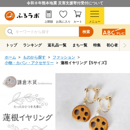
令和８年熊本地震 災害支援寄付受付について
上限額
お気に入り
カート
メニュー
検索
トップ
ランキング
返礼品一覧
まち一覧
特集
初心者ガイド
ホーム
ものから探す
ファッション
小物・カバン・アクセサリー
蓮根イヤリング【Sサイズ】