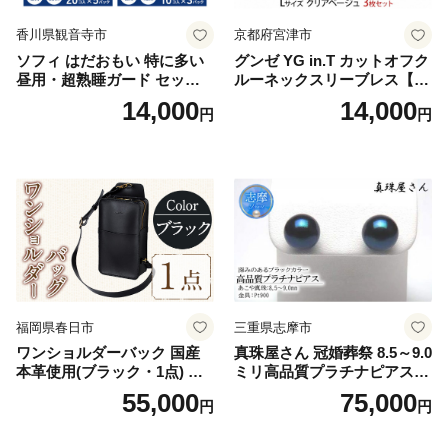
香川県観音寺市
京都府宮津市
ソフィ はだおもい 特に多い
グンゼ YG in.T カットオフク
昼用・超熟睡ガード セット
ルーネックスリーブレス【Y
羽付き ナプキン 生理用品 サ
V2618P】Lサイズ クリアベ
14,000
14,000
円
円
ニタリー ユニ・チャーム
ージュ3枚セット [№5716-04
32]
福岡県春日市
三重県志摩市
ワンショルダーバック 国産
真珠屋さん 冠婚葬祭 8.5～9.0
本革使用(ブラック・1点) 鞄
ミリ高品質プラチナピアス P
バック バッグ カバン レザー
t900 志摩産アコヤ真珠 ブラ
55,000
75,000
円
円
国産 日本製 牛革 黒 革 革製
ックパール 黒真珠
品 手作り 男性 女性 レディー
ス メンズ【ksg1307-bk】【Z