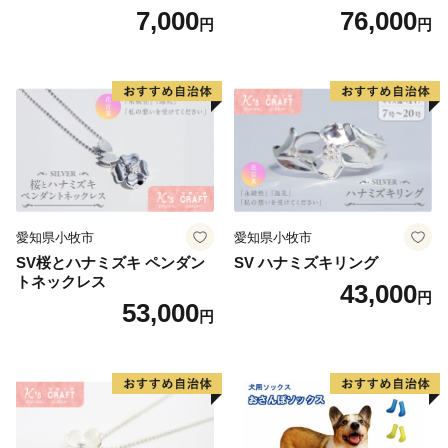
系/ホワイト系/イエロー系/グ
7,000
76,000
円
円
リーン系/ブルー系）
愛知県小牧市
愛知県小牧市
SV桜とハナミズキ ペンダン
SV ハナミズキリング
トネックレス
43,000
円
53,000
円