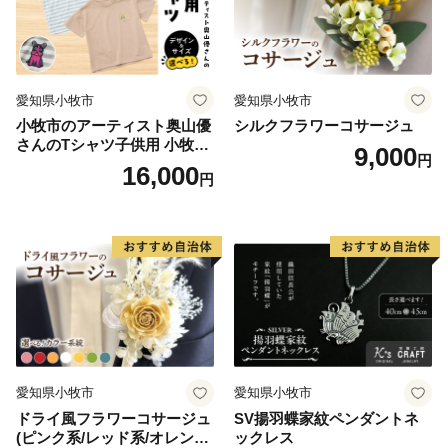
愛知県小牧市
愛知県小牧市
小牧市のアーティスト奥山優
シルクフラワーコサージュ
さんのTシャツ子供用 小牧市
9,000
円
制70周年記念
16,000
円
愛知県小牧市
愛知県小牧市
ドライ風フラワーコサージュ
SV揚羽蝶家紋ペンダントネ
(ピンク系/レッド系/オレンジ
ックレス