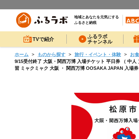
地域とあなたを元気にする
ふるさと納税
ふるラボ
TVで紹介
チャンネル
ホーム
ものから探す
旅行・イベント・体験
お
9/15受付終了 大阪・関西万博 入場チケット 平日券 （ 中人 ） 2025
習 ミャクミャク 大阪 ・ 関西万博 OOSAKA JAPAN 入