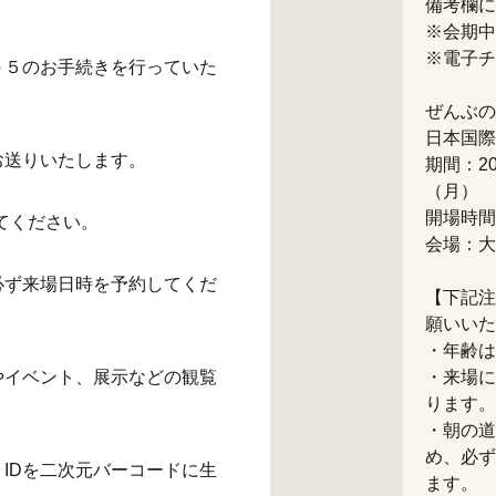
備考欄に
※会期中
※電子チ
～５のお手続きを行っていた
ぜんぶの
日本国際
お送りいたします。
期間：20
（月）
開場時間
てください。
会場：大
必ず来場日時を予約してくだ
【下記注
願いいた
・年齢は
やイベント、展示などの観覧
・来場に
ります。
・朝の道
め、必ず
IDを二次元バーコードに生
ます。