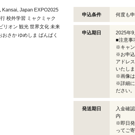
ansai, Japan EXPO2025
申込条件
何度も申
修学旅行 校外学習 ミャクミャク
パビリオン 観光 世界文化 未来
申込期日
2025年
おおさか ゆめしま ばんぱく
■注意事
※キャン
※お申込
アドレス
いたしま
※画像は
※詳細に
ださい。
発送期日
入金確認
内
※即日発
ってご寄