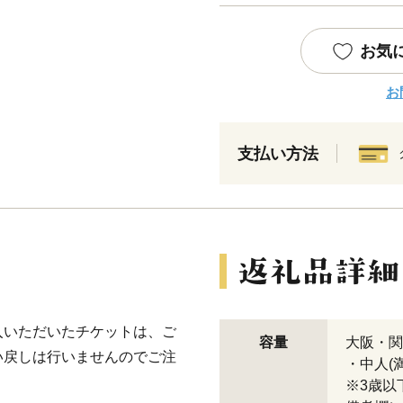
お気
お
支払い方法
入いただいたチケットは、ご
容量
大阪・関
い戻しは行いませんのでご注
・中人(
※3歳以