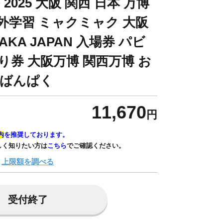
O 2025 大阪 関西 日本 万博
校外学習 ミャクミャク 大阪
AKA JAPAN 入場券 パビ
り券 大阪万博 関西万博 お
 ばんぱく
11,670
円
内
を推奨しております。
しく知りたい方は
こちら
でご確認ください。
上限額を調べる
受付終了