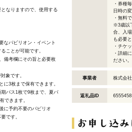
・券種毎
要となりますので、使用する
日時の変
。
・無料で
※3歳以
合、入場
も必要と
要なパビリオン・イベント
・チケッ
することが可能です。
・詳細に
、備考欄にその旨と必要枚
ださい。
が対象です。
事業者
株式会社
とに3枚まで保有できます。
期パス1枚で9枚まで、夏パ
返礼品ID
6555458
保有できます。
後に予約不要のパビリオ
不要です。