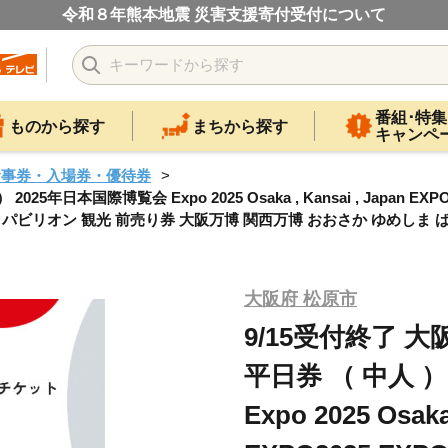
令和８年熊本地震 災害支援寄付受付について
番組･特集
ものから探す
まちから探す
キャンペ
食事券・入場券・優待券
年日本国際博覧会 Expo 2025 Osaka , Kansai , Japan EX
場券 パビリオン 観光 前売り券 大阪万博 関西万博 おおさか ゆめしま 
大阪府 松原市
9/15受付終了 
平日券 （ 中人 
Expo 2025 Osaka