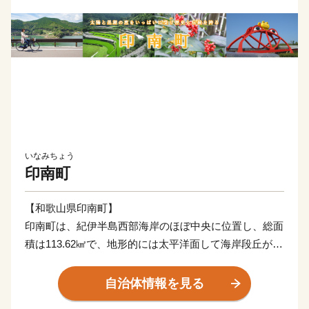
いなみちょう
印南町
【和歌山県印南町】
印南町は、紀伊半島西部海岸のほぼ中央に位置し、総面
積は113.62㎢で、地形的には太平洋面して海岸段丘が広
がっており、北東部では紀伊山地西端の真妻山、三里ヶ
峰などの山々が連なっています。
自治体情報を見る
また、三ヶ峰付近からは切目川が流れ、印南原付近から