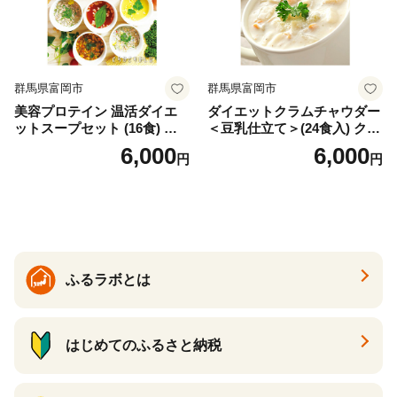
群馬県富岡市
群馬県富岡市
美容プロテイン 温活ダイエ
ダイエットクラムチャウダー
ットスープセット (16食) 小
＜豆乳仕立て＞(24食入) クラ
分け スープ 食べ比べ セット
ムチャウダー 豆乳 ダイエッ
6,000
6,000
円
円
詰合せ クラムチャウダー チ
ト スープ プロテイン たんぱ
ゲ コーン ポタージュ トマト
く質 食物繊維 食品 F20E-799
温活 ダイエット 美容 プロテ
イン 食品 F20E-809
ふるラボとは
はじめてのふるさと納税