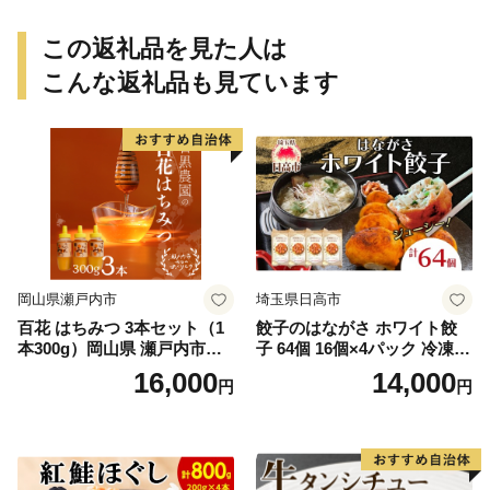
この返礼品を見た人は
こんな返礼品も見ています
岡山県瀬戸内市
埼玉県日高市
百花 はちみつ 3本セット（1
餃子のはながさ ホワイト餃
本300g）岡山県 瀬戸内市産
子 64個 16個×4パック 冷凍
石黒農園 ヨーグルト パン 砂
中華 点心 B級グルメ ご当地
16,000
14,000
円
円
糖の代わり 香り高い いい香
野菜 おつまみ おかず 簡単調
り 季節の花の蜜 トンガリ容
理 時短 リピート 保存 豚肉
器入り
特製 ポーク 大きめ ジューシ
ー ギフト お取り寄せ 日高市