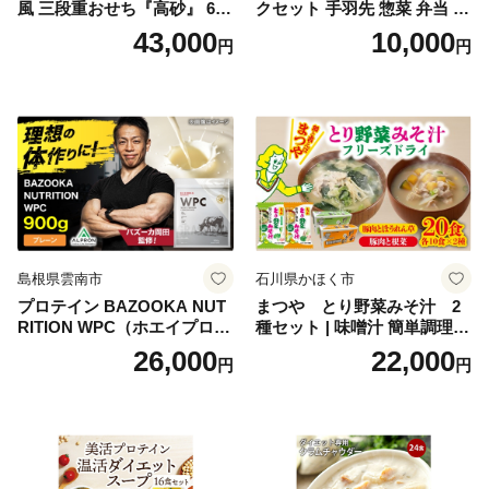
風 三段重おせち『高砂』 6.5
クセット 手羽先 惣菜 弁当 お
寸 3段重 2～3人前 おせち料
かず お酒 おつまみ ギフト キ
43,000
10,000
円
円
理 重箱 お正月 冷凍おせち 縁
ャンプ アウトドア キャンプ
起物 祝箸付 福岡 お節 オセチ
飯 保存食 非常食 鶏肉 肉 お
oseti osechi お祝い 迎春おせ
肉 鶏 人気 厳選 静岡県袋井市
ち 本格おせち おせち予約 年
末 年始 お取り寄せ 新春 贅沢
おせち こだわりおせち 惣菜
老舗おせち ふるさと納税お
せち 御節 お節料理 正月 調理
不要 おせち料理2027
島根県雲南市
石川県かほく市
プロテイン BAZOOKA NUT
まつや とり野菜みそ汁 2
RITION WPC（ホエイプロテ
種セット | 味噌汁 簡単調理
イン）＜プレーン＞ 900g｜
お味噌 おみそ みそ とり野菜
26,000
22,000
円
円
バズーカ岡田監修・植物由来
時短料理 時短ごはん ご当地
の甘味料使用・国内製造 島
フリーズドライ
根県雲南市/株式会社アルプ
ロン [AIEN005]