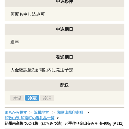
申込条件
何度も申し込み可
申込期日
通年
発送期日
入金確認後2週間以内に発送予定
配送
常温
冷蔵
冷凍
まちから探す
近畿地方
和歌山県印南町
和歌山県 印南町の返礼品一覧
紀州南高梅つぶれ梅（はちみつ漬）と手作り金山寺みそ 各400g [AJ11]