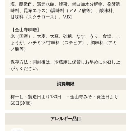
塩、醸造酢、還元水飴、蜂蜜、蛋白加水分解物、発酵調
味料、昆布エキス）/調味料（アミノ酸等）、酸味料、
甘味料（スクラロース）、V.B1
【金山寺味噌】
米（国産）、大麦、大豆、砂糖、なす、うり、食塩、し
ょうが、ハチミツ/甘味料（ステビア）、調味料（アミ
ノ酸等）
保存方法：開封後は、冷蔵庫に保管しお早めにお召し上
がりください。
消費期限
梅干し：製造日より180日 ・金山寺みそ：発送日より
60日(冷蔵）
アレルギー
品目