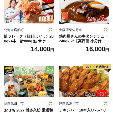
北海道鹿部町
大阪府泉佐野市
鮭フレーク（紅鮭ほぐし）20
焼肉屋さんの牛タンシチュー
0g×4本 計800g 鮭 サケ 鮭
240g×6P【高評価 小分け 惣
ほぐし サケフレーク シャケ
菜 牛たん 一人暮らし 冷凍】
14,000
16,000
円
円
フレーク 鮭フレーク
福岡県田川市
静岡県袋井市
おせち 2027 博多久松 厳選和
チキンバー 10本入り×5パッ