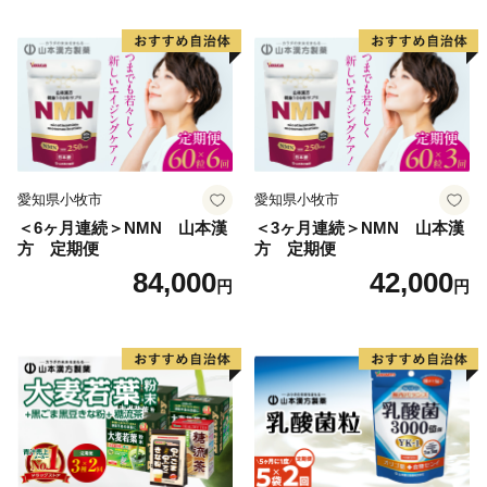
川に飛び込み、祭装束の男衆が肩まで水につかりながら
川を渡る勇ましい祭り。一方の山口八幡神社の祭礼は6
台の屋台と神輿が登場。屋台をぶつけ合いながら印南港
まで御渡、浜辺では雑賀踊りや奴踊り、獅子舞が奉納さ
れます。
愛知県小牧市
愛知県小牧市
＜6ヶ月連続＞NMN 山本漢
＜3ヶ月連続＞NMN 山本漢
方 定期便
方 定期便
84,000
42,000
円
円