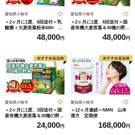
える”（小野道風）をイメージし、「考える」「人をか
える」「町をかえる」「古里へかえる」「栄える」とい
愛知県小牧市
愛知県小牧市
う5つの”かえる”にひっかけ、ネーミングしています。
＜2ヶ月に1度、6回送付＞乳
＜2ヶ月に1度、6回送付＞国
酸菌＋大麦若葉粉末60H 山
産有機大麦若葉＆30種の野
【印南町の農林水産業】
本漢方 定期便
菜 山本漢方 定期便
48,000
48,000
円
円
農業は、温暖な気候を活かし、ミニトマトなど野菜を中
心として、花卉のハウス栽培等が。漁業では、岩礁地帯
の伊勢エビ等を対象とした刺し網漁業とアワビ、トコブ
シ、海草等の採貝漁業がおこなわれ、沖合ではイサキ、
タイ等を対象とした一本釣りやイワシ等を対象とした敷
き網（棒受け網）漁業、タチウオ、フグ等を対象とした
延べ縄漁業など、農林水産業が盛んな町です。
愛知県小牧市
愛知県小牧市
【印南祭り】
＜2ヶ月に1度、3回送付＞国
＜12ヶ月連続＞NMN 山本
印南町を祭り一色に染める「印南祭り」。毎年10月2
産有機大麦若葉＆30種の野
漢方 定期便
日、日高地方の秋祭りのトップを切って行われる、宇杉
菜 山本漢方 定期便
24,000
168,000
円
円
八幡と山口八幡両神社の合同秋季祭礼です。
宇杉八幡神社の祭礼は4台の屋台と神輿が勢いよく印南