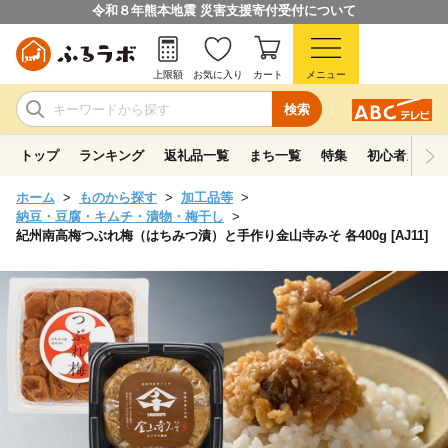
令和８年熊本地震 災害支援寄付受付について
上限額
お気に入り
カート
メニュー
検索
トップ
ランキング
返礼品一覧
まち一覧
特集
初心者ガイド
ホーム
ものから探す
加工品等
納豆・豆腐・キムチ・漬物・梅干し
紀州南高梅つぶれ梅（はちみつ漬）と手作り金山寺みそ 各400g [AJ11]