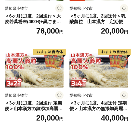
愛知県小牧市
愛知県小牧市
＜6ヶ月に1度、2回送付＞大
＜5ヶ月に1度、2回送付＞乳
麦若葉粉末(462H)+黒ごま黒
酸菌粒 山本漢方 定期便
豆きな粉+ 糖流茶 山本漢
76,000
20,000
円
円
方 定期便
愛知県小牧市
愛知県小牧市
＜3ヶ月に1度、2回送付 定期
＜3ヶ月に1度、4回送付 定期
便＞山本漢方の無添加高麗人
便＞山本漢方の無添加高麗人
参粒
参粒
20,000
40,000
円
円