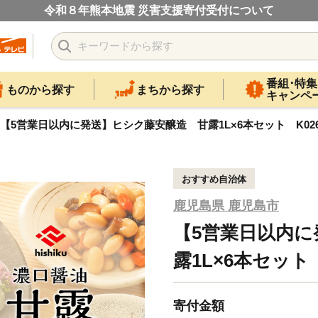
令和８年熊本地震 災害支援寄付受付について
番組･特集
ものから探す
まちから探す
キャンペ
【5営業日以内に発送】ヒシク藤安醸造 甘露1L×6本セット K026-
おすすめ自治体
鹿児島県 鹿児島市
【5営業日以内
露1L×6本セット K
寄付金額