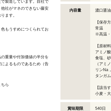
社で製造しています。自社で
、他社がマネのできない藤安
内容量
濃口醤油 
ております。
【保存方
常温
、色もうすめにつくられてお
※高温・
【原材料
アミノ酸
品の重量や付加価値の半分を
食塩、砂
程によるものであるため（告
（アミノ
リンNa
タンガム
こちら
【該当す
小麦・大
賞味期限
540日