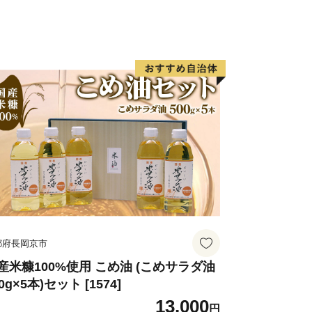
__________________________________________________
ただいた方を対象に、お礼の品をお送り
方にはお礼の品はお送りしていませ
）
確認後、おおむね１か月以内にお届けい
ード決済以外の方は、１か月を超える
都府長岡京市
産米糠100%使用 こめ油 (こめサラダ油
0g×5本)セット [1574]
000円以上の寄附をお寄せいただいた方
13,000
施設(仙巌園、水族館、いおワールド
円