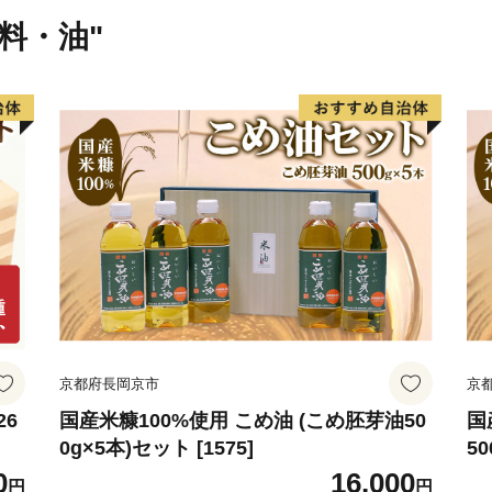
味料・油"
______________________
◆お礼の品について◆
・鹿児島市に寄附をしてい
します。
（鹿児島市内にお住まいの
ん。予めご了承ください。
・お礼の品は、寄附の入金
たします。
（入金方法がクレジットカ
京都府長岡京市
京
場合もございます。）
26
国産米糠100%使用 こめ油 (こめ胚芽油50
国
0g×5本)セット [1575]
50
・県外にお住まいで、年2,
0
16,000
に、鹿児島県内の観光・文化
円
円