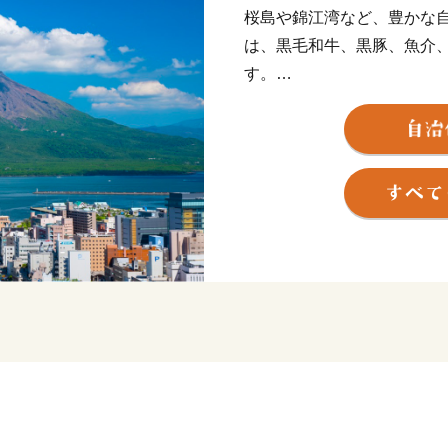
桜島や錦江湾など、豊かな
は、黒毛和牛、黒豚、魚介
す。
産地ならではの味である焼酎
です。
伝統の技を受け継ぎ、高い
ど、匠の技が光る“逸品”が
また、南の交流拠点都市と
らを活かした企業立地に取
豊かな自然に恵まれた鹿児
イチオシ食材が多数！高い
す！