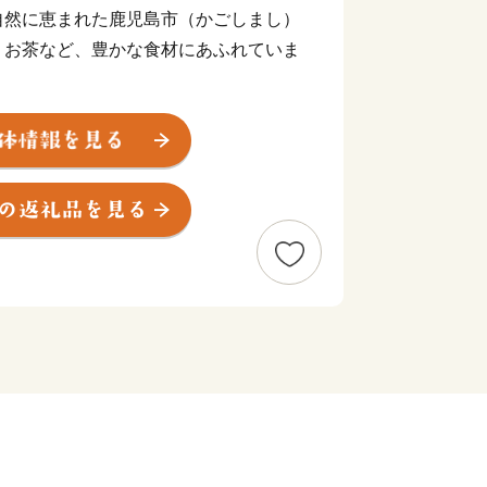
自然に恵まれた鹿児島市（かごしまし）
、お茶など、豊かな食材にあふれていま
やさつま揚げなど美味しい“食”の宝庫
技術で生み出された薩摩切子、薩摩焼な
あります。
して各種都市機能が集積しており、これ
り組んでいます。
島市は黒毛和牛、黒豚、魚介、お茶など
技術で生み出された美術工芸品も必見で