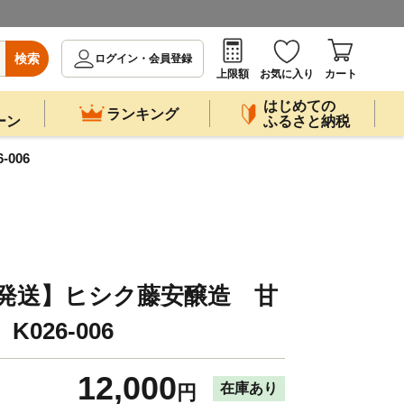
検索
ログイン・会員登録
上限額
お気に入り
カート
はじめての
ランキング
ーン
ふるさと納税
006
に発送】ヒシク藤安醸造 甘
026-006
12,000
在庫あり
円