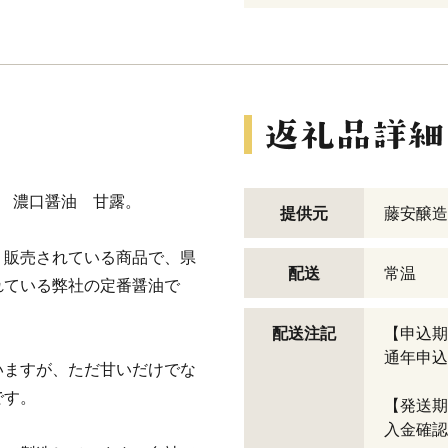
品 濃口醤油 甘露。
提供元
藤安醸造
・販売されている商品で、県
配送
常温
れている弊社の定番醤油で
配送注記
【申込期
通年申込
いますが、ただ甘いだけでな
です。
【発送期
入金確認