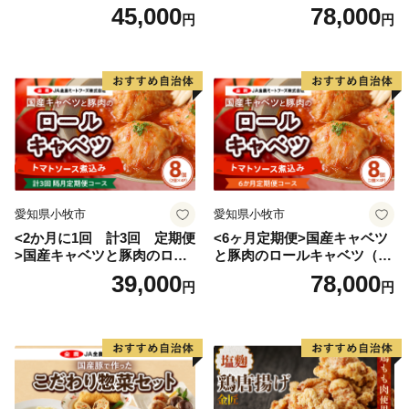
入り）
ルキャベツ（4P入り）
45,000
78,000
円
円
ふるさと納税（寄附）をされた方に対し、心ばかりのお
礼として当町お礼の品を進呈しています。
【対象となるのは】町外在住の方で、１回1,000円以上
ふるさと納税(寄附)をされた方が対象となります。
●お届けの日付指定はお受けしておりません。
●長期不在のご予定があれば備考欄にご記入ください。
●お申し込み後のお礼の品の変更は受けかねますので、
愛知県小牧市
愛知県小牧市
ご了承ください。
<2か月に1回 計3回 定期便
<6ヶ月定期便>国産キャベツ
>国産キャベツと豚肉のロー
と豚肉のロールキャベツ（4P
●ご注文の状況によっては、一時的に品切れが発生する
ルキャベツ（4P入り）
入り）
39,000
78,000
場合があります。
円
円
●メーカーの都合により仕様などが変更される場合があ
ります。
●色調が実物と異なる場合があります。
●写真はイメージです。小物類は商品に含まれません。