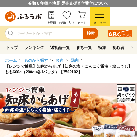
令和８年熊本地震 災害支援寄付受付について
上限額
お気に入り
カート
メニュー
検索
トップ
ランキング
返礼品一覧
まち一覧
特集
初心者ガイド
ホーム
ものから探す
お肉
鶏肉
【レンジで簡単】知床からあげ【知床の塩・にんにく醤油・塩こうじ】
もも600g（200g×各1パック）【3502102】