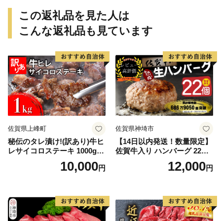
この返礼品を見た人は
こんな返礼品も見ています
佐賀県上峰町
佐賀県神埼市
秘伝のタレ漬け!(訳あり)牛ヒ
【14日以内発送！数量限定】
レサイコロステーキ 1000g
佐賀牛入り ハンバーグ 22個
【B-1098-AS】
2.6kg(120g×22個)【佐賀牛
10,000
12,000
円
円
黒毛和牛 ブランド牛 九州 ハ
ンバーグ 牛肉 豚肉 国産 お弁
当 おかず 惣菜 おすすめ 人
気】(H083106)