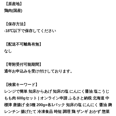
【原産地】
鶏肉(国産)
【保存方法】
-18℃以下で保存してください
【配送不可離島有無】
なし
【寄附受付可能期間】
通年お申込みを受け付けしております。
【検索キーワード】
レンジで簡単 知床からあげ 知床の塩 にんにく醤油 塩こうじ
もも肉 600gセット | オンライン申請 ふるさと納税 北海道 中
標津 唐揚げ 全3種 200g×各1パック 知床の塩 にんにく 醤油 麹
レンチン 揚げたて 冷凍食品 時短 調理 鶏 ザンギ おかず 惣菜