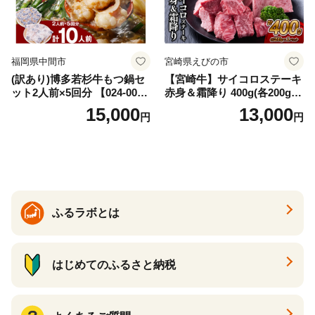
福岡県中間市
宮崎県えびの市
(訳あり)博多若杉牛もつ鍋セ
【宮崎牛】サイコロステーキ
ット2人前×5回分 【024-002
赤身＆霜降り 400g(各200g×
7】
１P 計2P) 真空パック 冷凍
15,000
13,000
円
円
ふるラボとは
はじめてのふるさと納税