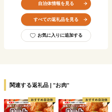
ダチーズなどの様々な乳製品に加工されています。
自治体情報を見る
また、市街地から車で5分の日本最東端の「中標津空
すべての返礼品を見る
港」は、周囲を知床世界遺産、阿寒湖、屈斜路湖、摩周
湖などの観光地に囲まれた道東の空の玄関として、観光
やビジネスの拠点として利用されています。空港から牧
お気に入りに追加する
場を割って伸びる直線道路「ミルクロード」を通り抜
け、道東の景勝地として人気のある「開陽台」からの
330°の眺望は、地球の丸さを実感できます。
◆ワンストップ特例申請書PDF
https://www.soumu.go.jp/main_content/000397109.pdf
◆ふるさと納税の流れ（総務省）
関連する返礼品 | "お肉"
https://www.soumu.go.jp/main_sosiki/jichi_zeisei/czaisei/czai
◆ワンストップ特例について（総務省）
http://www.soumu.go.jp/main_sosiki/jichi_zeisei/czaisei/czaise