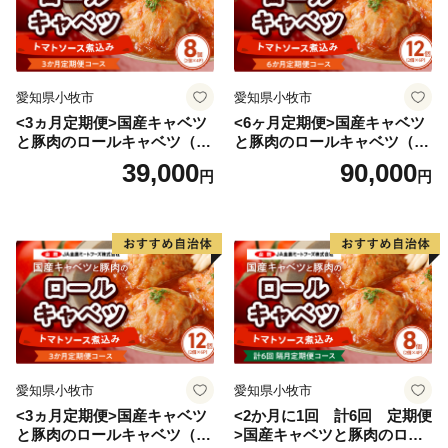
◆ふるさと納税お問い合わせセンター
TEL:050-3355-3823
Mail:furusato-nakashibetsu@ccs1981.jp
愛知県小牧市
愛知県小牧市
<3ヵ月定期便>国産キャベツ
<6ヶ月定期便>国産キャベツ
■不良品の取扱について
と豚肉のロールキャベツ（4P
と豚肉のロールキャベツ（6P
お礼の品の受け取り時に必ず確認をお願いいたします。
入り）
入り）
39,000
90,000
円
円
万が一、次のような場合には、画像をご用意の上、ふる
さと納税お問い合わせセンターへ電話もしくはメールに
てお問い合わせください。
・申し込まれたお礼の品と届いたお礼の品が異なってい
た場合
・お礼の品が破損している場合
愛知県小牧市
愛知県小牧市
<3ヵ月定期便>国産キャベツ
<2か月に1回 計6回 定期便
・返品方法等については個別にご相談させていただきま
と豚肉のロールキャベツ（6P
>国産キャベツと豚肉のロー
す。