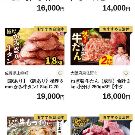
ンド 宮城県 気仙沼市 205646
16,000
14,000
円
円
60] 肉 牛肉 精肉 牛たん 牛タ
ン塩 牛たん塩 冷凍 焼肉 BB
Q アウトドア バーベキュー
厚切り タン
佐賀県上峰町
大阪府泉佐野市
【訳あり】《訳あり》極厚 8
ねぎ塩 牛たん（成型）合計 2
mm かみ牛タン1.8kg C-709-
kg 小分け 250g×8P【牛タン
AS
牛肉 焼肉用 薄切り 訳あり サ
19,000
16,000
円
円
イズ不揃い】