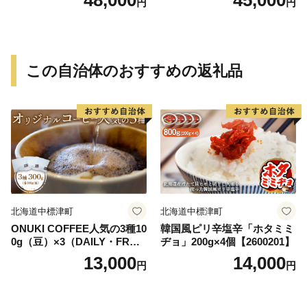
円
円
この自治体のおすすめの返礼品
北海道中標津町
北海道中標津町
ONUKI COFFEE人気の3種10
韓国風ピリ辛塩辛「ホタミミ
0g（豆）×3（DAILY・FREN
ヂョ」200g×4個【2600201】
CH・パプアニューギニア）
13,000
14,000
円
円
【2700102】