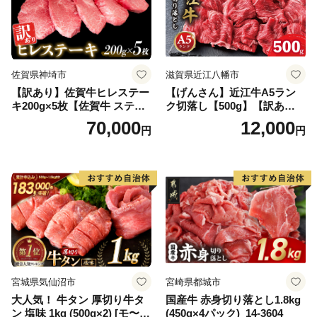
佐賀県神埼市
滋賀県近江八幡市
【訳あり】佐賀牛ヒレステー
【げんさん】近江牛A5ラン
キ200g×5枚【佐賀牛 ステー
ク切落し【500g】【訳あり】
キ ブランド肉 ヒレ肉 フィレ
【DG12W】
70,000
12,000
円
円
肉 ジューシー ヘルシー】(H0
65175)
宮城県気仙沼市
宮崎県都城市
大人気！ 牛タン 厚切り牛タ
国産牛 赤身切り落とし1.8kg
ン 塩味 1kg (500g×2) [モ〜ラ
(450g×4パック)_14-3604