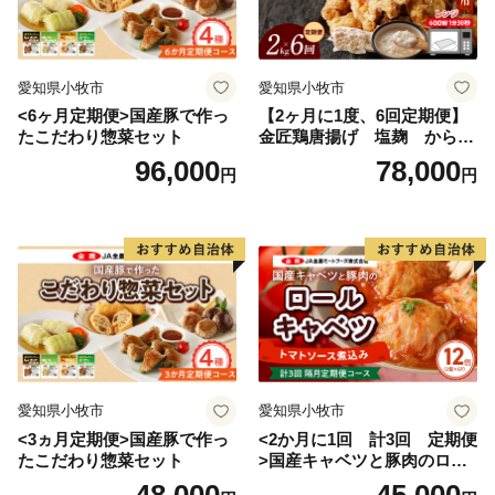
愛知県小牧市
愛知県小牧市
<6ヶ月定期便>国産豚で作っ
【2ヶ月に1度、6回定期便】
たこだわり惣菜セット
金匠鶏唐揚げ 塩麹 からあ
げ
96,000
78,000
円
円
愛知県小牧市
愛知県小牧市
<3ヵ月定期便>国産豚で作っ
<2か月に1回 計3回 定期便
たこだわり惣菜セット
>国産キャベツと豚肉のロー
ルキャベツ（6P入り）
48,000
45,000