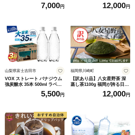
袋 飲み比べ コーヒー
7,000
12,000
円
円
山梨県富士吉田市
福岡県川崎町
VOX ストレート バナジウム
【訳あり品】八女星野茶 深
強炭酸水 35本 500ml ラベル
蒸し茶1100g 福岡が誇る日本
レス【富士吉田市限定カート
茶_ 訳アリ 常温 お茶 茶袋 常
5,500
12,000
円
円
ン】
備品 おちゃ ocha 茶葉 緑茶
飲料 飲み物 八女 茶 日本茶
深むし茶 深蒸し 訳あり お茶
っぱ tea 八女茶 お手軽 簡単
小分け お土産 お取り寄せ グ
ルメ 福岡 九州 福岡県 国産
日本 ふかむし茶 ふかむし 家