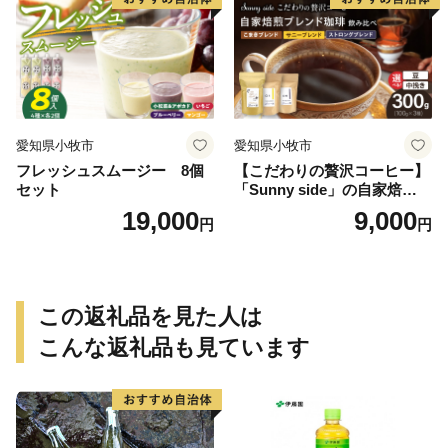
愛知県小牧市
愛知県小牧市
フレッシュスムージー 8個
【こだわりの贅沢コーヒー】
セット
「Sunny side」の自家焙煎珈
琲ブレンド珈琲飲み比べセッ
19,000
9,000
円
円
ト（300g）
この返礼品を見た人は
こんな返礼品も見ています