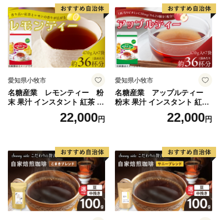
愛知県小牧市
愛知県小牧市
名糖産業 レモンティー 粉
名糖産業 アップルティー
末 果汁 インスタント 紅茶 ビ
粉末 果汁 インスタント 紅茶
タミンC 袋 ロングセラー 粉
ティー ビタミンC 袋 ロング
22,000
22,000
円
円
末飲料 粉末茶 簡単 手軽 ホッ
セラー 粉末飲料 粉末茶 簡単
ト アイス
手軽 ホット アイス