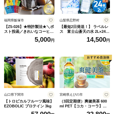
庭用 自宅用 ちゃ りょくちゃ
ふかむしちゃ 急須 甘み 川崎
町 送料無料
福岡県飯塚市
山梨県忍野村
【Z5-026】★特許製法★＼ポ
【最短2日発送！】 ラベルレ
スト投函／きれいなコーヒー
ス 富士山蒼天の水 2L×24本
ドリップバッグ9種セット(18
（4ケース）※離島不可 天然
5,000
14,500
円
円
袋)ゆうパケットでお届け！
水 ミネラルウォーター 水 ペ
ットボトル 2000ml バナジウ
ム天然水 飲料水 軟水 鉱水 国
産 シリカ ミネラル 美容 備蓄
防災 長期保存 富士山 山梨県
忍野村
山口県下関市
宮崎県えびの市
【トロピカルフルーツ風味】
（3回定期便）爽健美茶 600
EZOBOLIC プロテイン 3kg
ml PET【コカ・コーラ】ペ
ットボトル 1ケース(24本) 定
57,000
22,800