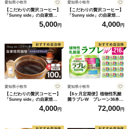
愛知県小牧市
愛知県小牧市
【こだわりの贅沢コーヒー】
【こだわりの贅沢コーヒー】
「Sunny side」の自家焙煎珈
「Sunny side」の自家焙煎珈
琲こまきブレンド（100g）
琲サニーブレンド（100g）
5,000
4,000
円
円
愛知県小牧市
愛知県小牧市
【こだわりの贅沢コーヒー】
【6ヶ月定期便】植物性乳酸
「Sunny side」の自家焙煎珈
菌ラブレW プレーン36本
琲ストロングブレンド（100
（計216本）
4,000
72,000
円
円
g）