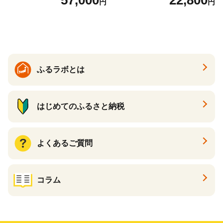
円
円
期便 3回(72本) セット お茶
カフェインゼロ ノンカフェ
イン ハトムギ ブレンド茶 宮
崎県 えびの市 送料無料
ふるラボとは
はじめてのふるさと納税
よくあるご質問
コラム