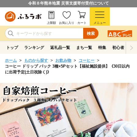
令和８年熊本地震 災害支援寄付受付について
上限額
お気に入り
カート
メニュー
検索
トップ
ランキング
返礼品一覧
まち一覧
特集
初心者ガイド
ホーム
ものから探す
お飲み物
コーヒー
コーヒー ドリップ パック 3種×5Pセット【福祉施設提供】《30日以内
に出荷予定(土日祝除く)》