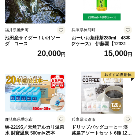
福井県池田町
兵庫県神河町
池田産サイダー！いけソー
おーいお茶緑茶280ml 48本
ダ コース
(2ケース) 伊藤園【123317
3】
20,000
15,000
円
円
鹿児島県垂水市
兵庫県淡路市
W-22195／天然アルカリ温泉
ドリップバッグコーヒー 淡
水 財寶温泉 500ml×25本
路島アソートセット 6種 120