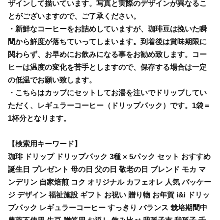
ザインして描いています。写真と実際のデザインが異なるこ
とがございますので、ご了承ください。
・新鮮なコーヒーをお詰めしていますが、珈琲豆は挽いた瞬
間から鮮度が落ちていってしまいます。到着後は賞味期限に
関わらず、お早めにお飲みになる事をお勧め致します。コー
ヒーは温度の変化を苦手としますので、保存する場合は一定
の低温でお願い致します。
・こちらはカップにセットしてお湯を注いでドリップしてい
ただく、レギュラーコーヒー（ドリップパック）です。1袋＝
1杯分となります。
【検索用キーワード】
珈琲 ドリップ ドリップパック 3種 × 5パック セット おすすめ
誕生日 プレゼント 母の日 父の日 敬老の日 ブレンド モカ マ
ンデリン 自家焙煎 コク オリジナル カフェオレ 人気 パッケー
ジ デザイン 福祉施設 ギフト お祝い 贈り物 お年賀 i&i ドリッ
プパック レギュラーコーヒー すっきり バランス 栽培期間中