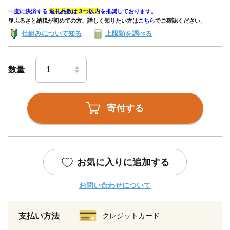
一度に決済する
返礼品数は３つ以内
を推奨しております。
🔰ふるさと納税が初めての方、詳しく知りたい方は
こちら
でご確認ください。
仕組みについて知る
上限額を調べる
数量
寄付する
お気に入りに追加する
お問い合わせについて
支払い方法
クレジットカード