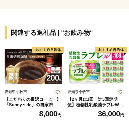
おりません。
・お礼品のお届けには1～2ヶ月程度かかることがありま
す。
・お礼品の写真はイメージです。
関連する返礼品 | "お飲み物"
愛知県小牧市
愛知県小牧市
【こだわりの贅沢コーヒー】
【2ヶ月に1回 計3回定期
「Sunny side」の自家焙煎珈
便】植物性乳酸菌ラブレW
琲こまきブレンド（200g）
プレーン36本（計108本）
8,000
36,000
円
円