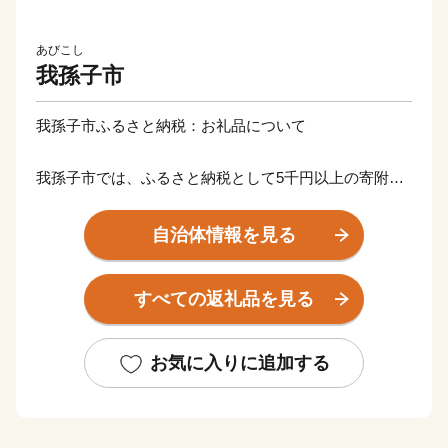
あびこし
我孫子市
我孫子市ふるさと納税：お礼品について
我孫子市では、ふるさと納税として5千円以上の寄附を
いただいた市外にお住まいの方へお礼品を贈呈します。
お礼品は、寄附金額に応じて、我孫子市ふるさと産品と
自治体情報を見る
して推奨している地元産品や我孫子市産のお米、障がい
のある方が福祉施設で作った品などを取り揃えていま
すべての返礼品を見る
す。
【ご注意】
お気に入りに追加する
・お礼品の送付は、我孫子市外にお住まいの方に限らせ
ていただきます。
・寄附につきましては、年度内の回数制限は現在設けて