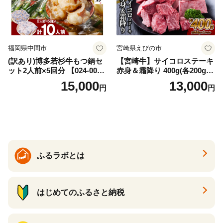
福岡県中間市
宮崎県えびの市
(訳あり)博多若杉牛もつ鍋セ
【宮崎牛】サイコロステーキ
ット2人前×5回分 【024-002
赤身＆霜降り 400g(各200g×
7】
１P 計2P) 真空パック 冷凍
15,000
13,000
円
円
ふるラボとは
はじめてのふるさと納税