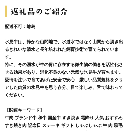
配送不可：離島
氷見牛は、静かな山間地で、水道水ではなく山間から湧き出
るきれいな清水と長年培われた飼育技術で育てられていま
す。
特に、その湧水が牛の胃に存在する微生物の働きを活性化さ
せる効果があり、消化不良のない元気な氷見牛が育ちます。
愛情を注いで育てあげた安全で安心、厳しい品質規格をクリ
アした肉質の氷見牛を思う存分、目で楽しみ、舌で味わって
ください。
【関連キーワード】
牛肉 ブランド牛 和牛 国産牛 すき焼き 霜降り 人気 おすすめ
すき焼き肉 記念日 ステーキ ギフト しゃぶしゃぶ 牛 肉 黒毛