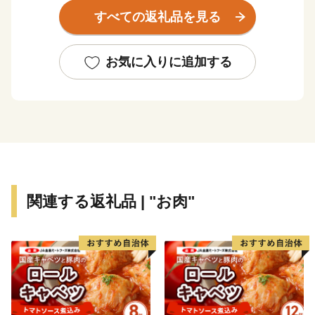
駅「氷見駅｣へ至る海岸線沿いの車窓からの眺めは、鉄
すべての返礼品を見る
道ファンならずとも一度はご覧いただきたい風景です。
富山湾は「天然の生け簀」と称されるほど多種多様な
魚介類が一年を通じて水揚げされます。また、氷見が発
お気に入りに追加する
祥の地である越中式定置網漁は、豊富な魚介類を「採り
過ぎない」ことで水産資源を守る持続可能な漁法とし
て、世界からも注目されています。
氷見市は、漁師町という印象が強いかと思いますが、
複数の小さな川に沿って多数の谷戸が広がります。立山
連峰を望む棚田や稲がはざかけされた様子など、観光で
いらした方からは美しい農村風景もひそかな人気です。
関連する返礼品 | "お肉"
里山と里海の景観を守りつつ、恵まれた自然環境を活
かした美味しい食材が豊かなまさに「食都・氷見」。ぜ
ひこの機会に氷見市の特産品や、氷見市で過ごす時間を
楽しんでください。