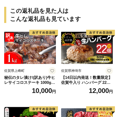
この返礼品を見た人は
こんな返礼品も見ています
佐賀県上峰町
佐賀県神埼市
秘伝のタレ漬け!(訳あり)牛ヒ
【14日以内発送！数量限定】
レサイコロステーキ 1000g
佐賀牛入り ハンバーグ 22個
【B-1098-AS】
2.6kg(120g×22個)【佐賀牛
10,000
12,000
円
円
黒毛和牛 ブランド牛 九州 ハ
ンバーグ 牛肉 豚肉 国産 お弁
当 おかず 惣菜 おすすめ 人
気】(H083106)