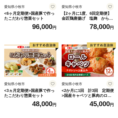
愛知県小牧市
愛知県小牧市
<6ヶ月定期便>国産豚で作っ
【2ヶ月に1度、6回定期便】
たこだわり惣菜セット
金匠鶏唐揚げ 塩麹 からあ
げ
96,000
78,000
円
円
愛知県小牧市
愛知県小牧市
<3ヵ月定期便>国産豚で作っ
<2か月に1回 計3回 定期便
たこだわり惣菜セット
>国産キャベツと豚肉のロー
ルキャベツ（6P入り）
48,000
45,000
円
円