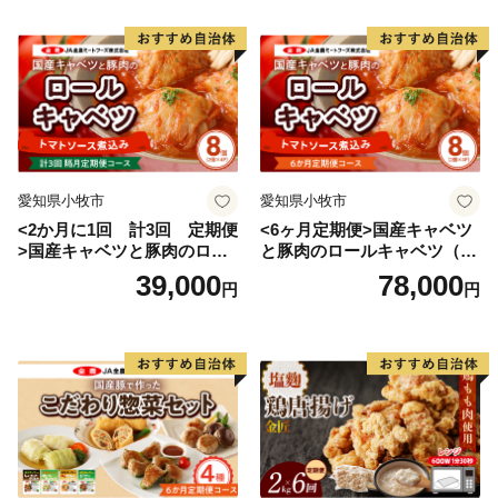
愛知県小牧市
愛知県小牧市
<2か月に1回 計3回 定期便
<6ヶ月定期便>国産キャベツ
>国産キャベツと豚肉のロー
と豚肉のロールキャベツ（4P
ルキャベツ（4P入り）
入り）
39,000
78,000
円
円