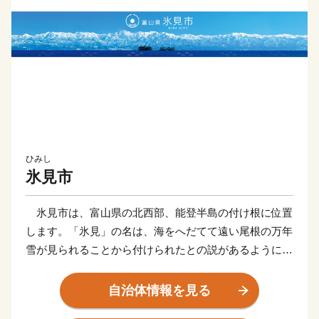
ひみし
氷見市
氷見市は、富山県の北西部、能登半島の付け根に位置
します。「氷見」の名は、海をへだてて遠い尾根の万年
雪が見られることから付けられたとの説があるように、
富山湾越しの美しい立山連峰の景色でご存知の方も多く
いらっしゃると思います。2016年に開業した北陸新幹
自治体情報を見る
線「新高岡駅」から、城端駅・氷見線に乗り継いで終着