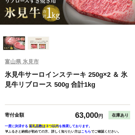
富山県 氷見市
氷見牛サーロインステーキ 250g×2 ＆ 氷
見牛リブロース 500g 合計1kg
63,000
寄付金額
在庫あり
円
一度に決済する
返礼品数は３つ以内
を推奨しております。
🔰ふるさと納税が初めての方、詳しく知りたい方は
こちら
でご確認ください。