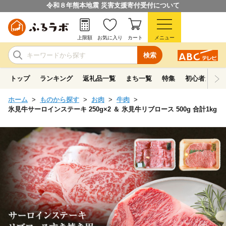
令和８年熊本地震 災害支援寄付受付について
上限額
お気に入り
カート
メニュー
検索
トップ
ランキング
返礼品一覧
まち一覧
特集
初心者ガイド
ホーム
ものから探す
お肉
牛肉
氷見牛サーロインステーキ 250g×2 ＆ 氷見牛リブロース 500g 合計1kg