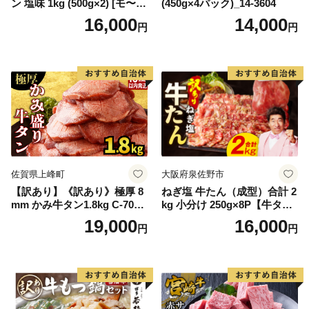
ン 塩味 1kg (500g×2) [モ〜ラ
(450g×4パック)_14-3604
ンド 宮城県 気仙沼市 205646
16,000
14,000
円
円
60] 肉 牛肉 精肉 牛たん 牛タ
ン塩 牛たん塩 冷凍 焼肉 BB
Q アウトドア バーベキュー
厚切り タン
佐賀県上峰町
大阪府泉佐野市
【訳あり】《訳あり》極厚 8
ねぎ塩 牛たん（成型）合計 2
mm かみ牛タン1.8kg C-709-
kg 小分け 250g×8P【牛タン
AS
牛肉 焼肉用 薄切り 訳あり サ
19,000
16,000
円
円
イズ不揃い】