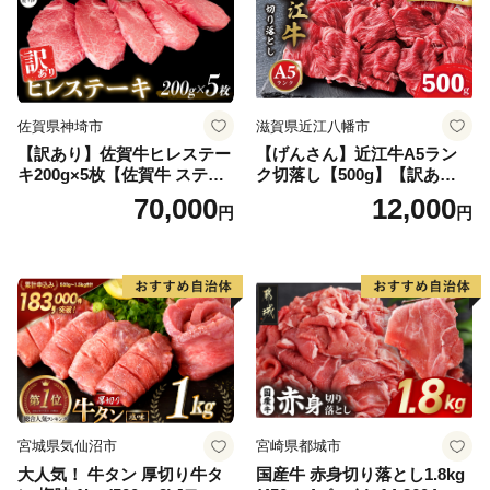
佐賀県神埼市
滋賀県近江八幡市
【訳あり】佐賀牛ヒレステー
【げんさん】近江牛A5ラン
キ200g×5枚【佐賀牛 ステー
ク切落し【500g】【訳あり】
キ ブランド肉 ヒレ肉 フィレ
【DG12W】
70,000
12,000
円
円
肉 ジューシー ヘルシー】(H0
65175)
宮城県気仙沼市
宮崎県都城市
大人気！ 牛タン 厚切り牛タ
国産牛 赤身切り落とし1.8kg