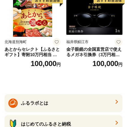
北海道別海町
福井県鯖江市
あとからセレクト【ふるさと
金子眼鏡の全国直営店で使え
ギフト】寄附10万円相当 あ
るメガネ引換券（3万円相
とから選べる！ ギフト いく
当） Bronze
100,000
100,000
円
円
ら ほたて 海鮮 牛肉 別海町
ケーキ アイス （ 後から 選べ
る カタログ カタログポイン
ト カタログギフト あとから
カタログ あとからカタログ
ポイント あとからカタログ
ギフト ふるさと納税 ）
ふるラボとは
はじめてのふるさと納税