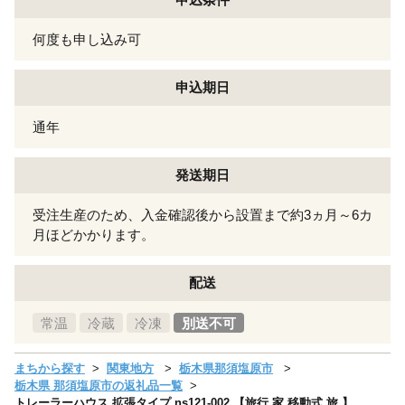
何度も申し込み可
申込期日
通年
発送期日
受注生産のため、入金確認後から設置まで約3ヵ月～6カ
月ほどかかります。
配送
常温
冷蔵
冷凍
別送不可
まちから探す
関東地方
栃木県那須塩原市
栃木県 那須塩原市の返礼品一覧
トレーラーハウス 拡張タイプ ns121-002 【旅行 家 移動式 旅 】