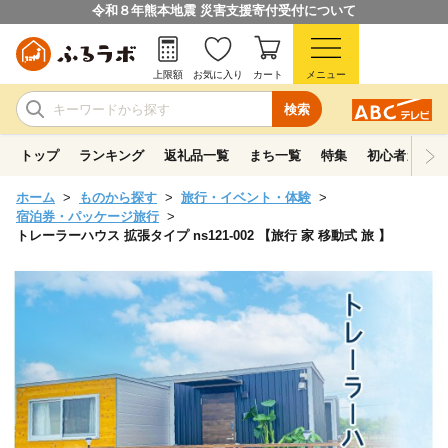
令和８年熊本地震 災害支援寄付受付について
上限額
お気に入り
カート
メニュー
検索
トップ
ランキング
返礼品一覧
まち一覧
特集
初心者ガイド
ホーム
ものから探す
旅行・イベント・体験
宿泊券・パッケージ旅行
トレーラーハウス 拡張タイプ ns121-002 【旅行 家 移動式 旅 】