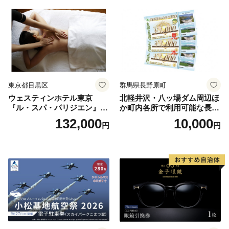
券
東京都目黒区
群馬県長野原町
ウェスティンホテル東京
北軽井沢・八ッ場ダム周辺ほ
『ル・スパ・パリジエン』選
か町内各所で利用可能な長野
べるボディセラピー90分/1名
原町ふるさと感謝券（3,000
132,000
10,000
円
円
円分）【トラベル 観光 旅行
お土産 群馬県 長野原町 北軽
井沢】