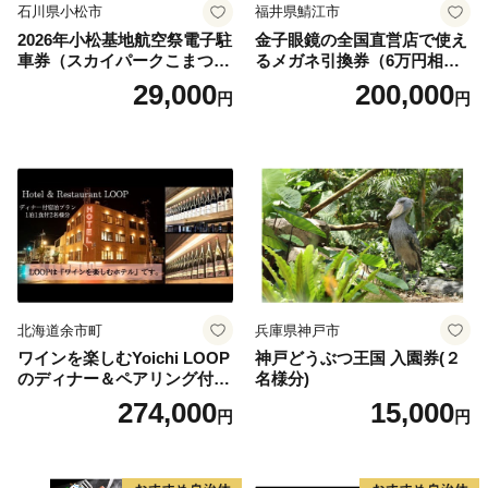
石川県小松市
福井県鯖江市
2026年小松基地航空祭電子駐
金子眼鏡の全国直営店で使え
車券（スカイパークこまつ
るメガネ引換券（6万円相
翼） 駐車場 シャトルバスの
当） Platinum
29,000
200,000
円
円
りばすぐ 石川県 小松市
北海道余市町
兵庫県神戸市
ワインを楽しむYoichi LOOP
神戸どうぶつ王国 入園券(２
のディナー＆ペアリング付宿
名様分)
泊プラン＜デラックスツイン
274,000
15,000
円
円
＞