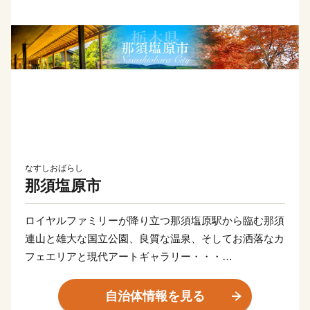
なすしおばらし
那須塩原市
ロイヤルファミリーが降り立つ那須塩原駅から臨む那須
連山と雄大な国立公園、良質な温泉、そしてお洒落なカ
フェエリアと現代アートギャラリー・・・
那須塩原市は、東京駅から新幹線で約１時間と首都圏通
勤圏内ながら、豊かな自然と便利な生活圏が融合した人
自治体情報を見る