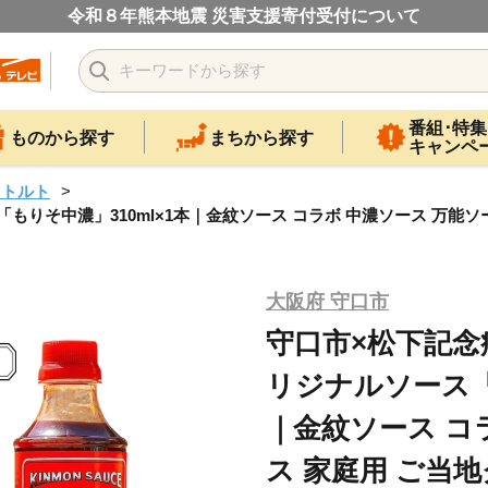
令和８年熊本地震 災害支援寄付受付について
番組･特集
ものから探す
まちから探す
キャンペ
レトルト
そ中濃」310ml×1本｜金紋ソース コラボ 中濃ソース 万能ソース 
大阪府 守口市
守口市×松下記念
リジナルソース「
｜金紋ソース コ
ス 家庭用 ご当地グ