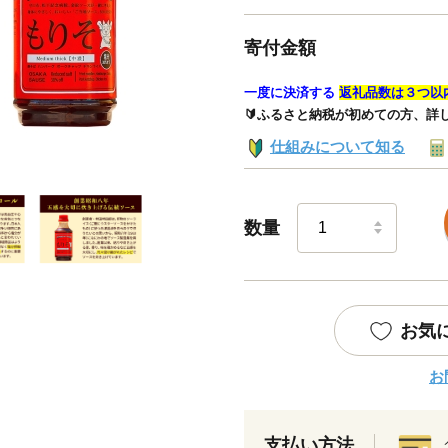
寄付金額
一度に決済する
返礼品数は３つ以
🔰ふるさと納税が初めての方、詳
仕組みについて知る
数量
お気
お
支払い方法