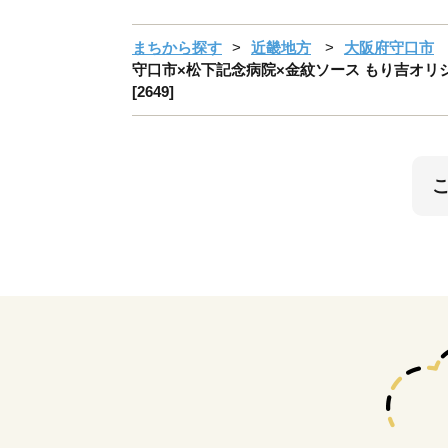
まちから探す
近畿地方
大阪府守口市
守口市×松下記念病院×金紋ソース もり吉オリジ
[2649]