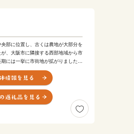
中央部に位置し、古くは農地が大部分を
たが、大阪市に隣接する西部地域から市
長期には一挙に市街地が拡がりました。
ーカーの企業城下町として発展を遂げる
景に各種行政サービスを充実させ、公共
めてきた結果、現在では日常生活を支え
の到達点に達し、成熟した都市としての
す。
心部まで約15分の京阪電車、大阪市