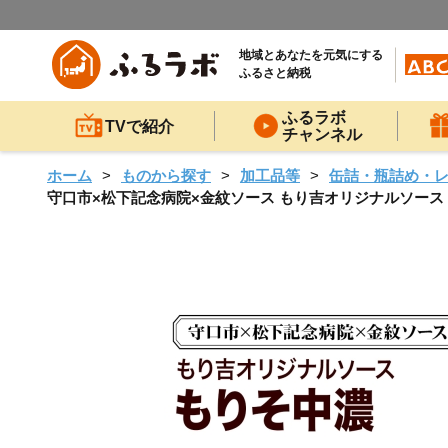
地域とあなたを元気にする
ふるさと納税
ふるラボ
TVで紹介
チャンネル
ホーム
ものから探す
加工品等
缶詰・瓶詰め・
守口市×松下記念病院×金紋ソース もり吉オリジナルソース「もり