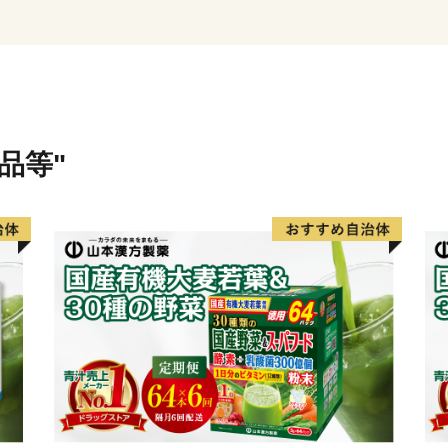
営地下鉄や、大阪空港まで約
り、主要道路は、国道1号
備され、各都市を結ぶ交通
品等"