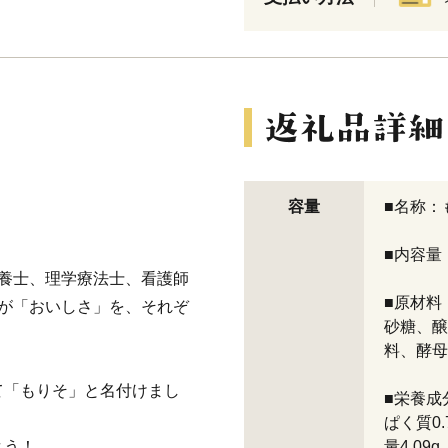
容量
■名称：
■内容量：
栄養士、理学療法士、看護師
■原材料
スが「おいしさ」を、それぞ
砂糖、醸
料、酵母
て「もりそ」と名付けまし
■栄養成分
ぱく質0.
よう！
量4.09g