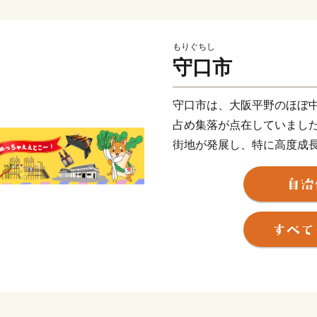
もりぐちし
守口市
守口市は、大阪平野のほぼ
占め集落が点在していまし
街地が発展し、特に高度成
また、早くから大手家電メ
とともに安定した税収を背
施設や都市基盤の整備を進
る基本的な施設整備は一定
機能を備えるに至っていま
市内の交通機関は、大阪市中