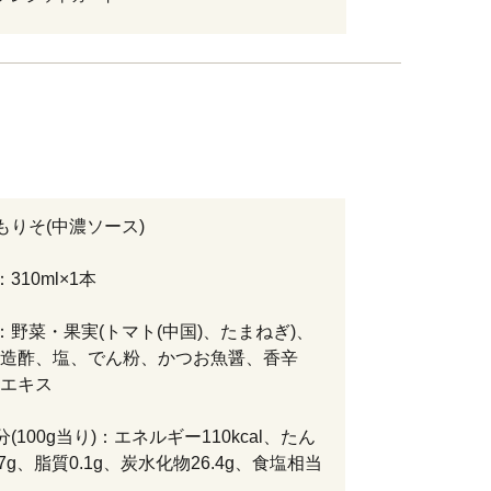
もりそ(中濃ソース)
310ml×1本
：野菜・果実(トマト(中国)、たまねぎ)、
造酢、塩、でん粉、かつお魚醤、香辛
エキス
(100g当り)：エネルギー110kcal、たん
7g、脂質0.1g、炭水化物26.4g、食塩相当