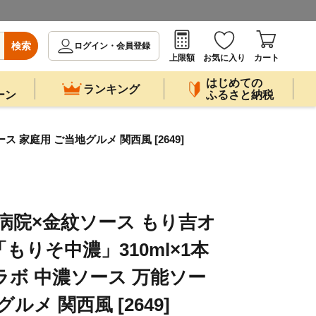
検索
ログイン・会員登録
上限額
お気に入り
カート
はじめての
ランキング
ーン
ふるさと納税
家庭用 ご当地グルメ 関西風 [2649]
病院×金紋ソース もり吉オ
もりそ中濃」310ml×1本
ラボ 中濃ソース 万能ソー
ルメ 関西風 [2649]