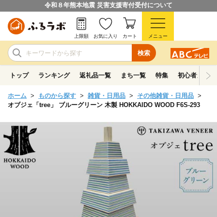
令和８年熊本地震 災害支援寄付受付について
上限額
お気に入り
カート
メニュー
検索
トップ
ランキング
返礼品一覧
まち一覧
特集
初心者ガイド
ホーム
ものから探す
雑貨・日用品
その他雑貨・日用品
オブジェ「tree」 ブルーグリーン 木製 HOKKAIDO WOOD F6S-293