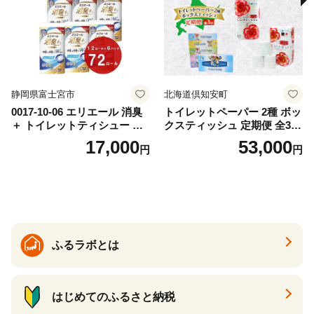
静岡県富士宮市
北海道倶知安町
0017-10-06 エリエール 消臭
トイレットペーパー 2種 ボッ
＋ トイレットティシュー し
クスティッシュ 定期便 全3
っかり香るフレッシュクリア
回 日本製 まとめ買い 防災
17,000
53,000
円
円
の香り ダブル 12ロール×6パ
常備品 日用雑貨 消耗品 生活
ック 72ロール 25m トイレ
必需品 大容量 備蓄 リサイク
ットペーパー パルプ100％ 消
ル ティッシュ ペーパー まと
臭 防臭 日用品 消耗品 備蓄
め買い 雑貨 倶知安町
ふるラボとは
はじめてのふるさと納税