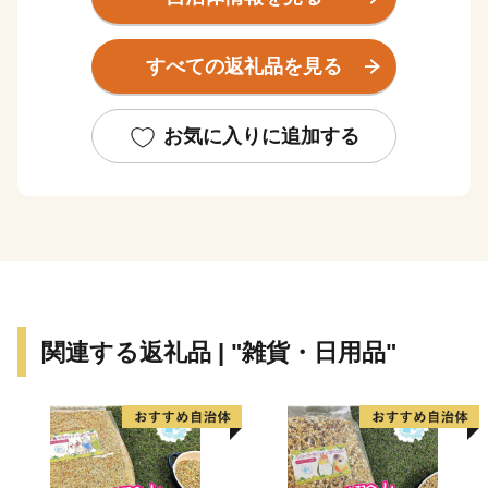
置し、年間の平均気温は６～10℃程度、平均降水量は
700～1,700mm程度と、冷涼低湿で梅雨や台風の影響も
すべての返礼品を見る
ほとんどありません。
花が一斉に咲き乱れる春。ラベンダーやライラックの花
が咲くさわやかな夏。川にサケが遡上し、山々が赤や黄
お気に入りに追加する
に染まる紅葉の秋。そして、スキー、スケート、スノー
ボードなどのウインタースポーツが楽しめる冬と、四季
の移り変わりがはっきりとし、多彩な表情を見せてくれ
ます。
この四季折々の自然の恵みを背景とした、風光明媚な景
色や体験型・滞在型の観光、海や大地の新鮮で豊富な素
材を生かした安全で美味しい食も北海道の大きな魅力で
関連する返礼品 | "雑貨・日用品"
す。
また、本州と比べると歴史が浅く、伝統的な文化や芸能
が少ないと思われがちな北海道ですが、道内にはアイヌ
の人々によって保存・伝承されてきた古式舞踊や本州か
らの移住者によって伝えられた民俗芸能や祭りなど、特