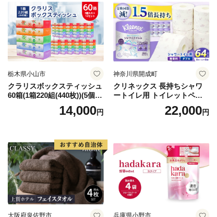
栃木県小山市
神奈川県開成町
クラリスボックスティッシュ
クリネックス 長持ちシャワ
60箱(1箱220組(440枚))(5個入
ートイレ用 トイレットペー
り×12セット)【1256759】
パー（ダブル）64ロール(8ロ
14,000
22,000
円
円
ール×8パック) 開成町 トイレ
ットペーパーダブル 日用品
国産 新生活 ダブル SDGs 備
蓄 防災 エコ 消耗品 生活雑貨
生活用品 無香料 トイレット
ペーパー ダブル といれっと
ぺーぱー トイレ クレシア ト
イレットペーパー [BDBH002
-1]
大阪府泉佐野市
兵庫県小野市