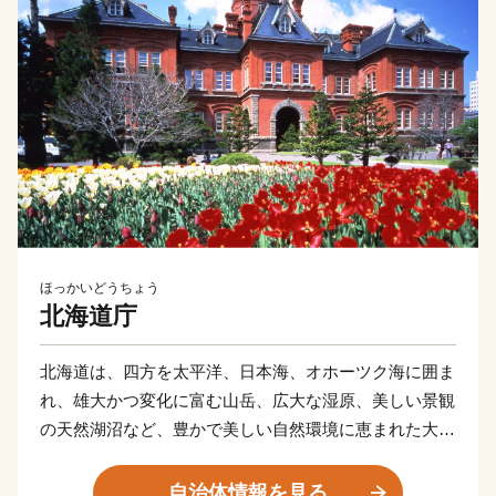
ほっかいどうちょう
北海道庁
北海道は、四方を太平洋、日本海、オホーツク海に囲ま
れ、雄大かつ変化に富む山岳、広大な湿原、美しい景観
の天然湖沼など、豊かで美しい自然環境に恵まれた大地
です。
温帯気候の北限であると同時に、亜寒帯気候の南限に位
自治体情報を見る