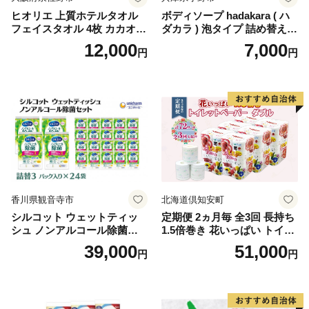
ヒオリエ 上質ホテルタオル
ボディソープ hadakara ( ハ
フェイスタオル 4枚 カカオ
ダカラ ) 泡タイプ 詰め替え 4
【タオル 泉州タオル 吸水 普
40ml×4袋 ボディーソープ 泡
12,000
7,000
円
円
段使い 無地 シンプル 日用品
ボディソープ 泡 日用品 消耗
ふわふわ ふかふか 家族 たお
品 バス用品 大容量 いい 匂い
る 一人暮らし】
ボディ 保湿 LION ライオン
泡石鹸 石鹸 兵庫 兵庫県 小野
市
香川県観音寺市
北海道倶知安町
シルコット ウェットティッ
定期便 2ヵ月毎 全3回 長持ち
シュ ノンアルコール除菌詰
1.5倍巻き 花いっぱい トイレ
替（43枚×3P）×24袋 日用品
ットペーパー ダブル 45ｍ 計
39,000
51,000
円
円
おもちゃ 拭き取り 手拭き 外
72ロール 全18種 花柄 プリン
出時 お出かけ時 食事前 緑茶
ト ハーブ 香り付き 日本製 ま
カテキン配合
とめ買い 防災 常備品 ペーパ
ー 消耗品 備蓄 送料無料 北海
道 倶知安町 日用品