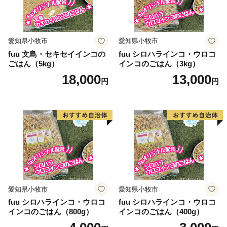
有の歴史・文化が数多く残っています。
こうした本道ならではの独自性とその魅力を活かしなが
ら、幅広い方々と力を合わせて、「輝きつづける北海
愛知県小牧市
愛知県小牧市
道」を目指した取組を進めておりますので、ふるさと納
fuu 文鳥・セキセイインコの
fuu シロハラインコ・ウロコ
税を通じて北海道を応援していただけますようお願いい
ごはん（5kg）
インコのごはん（3kg）
たします。
18,000
13,000
円
円
愛知県小牧市
愛知県小牧市
fuu シロハラインコ・ウロコ
fuu シロハラインコ・ウロコ
インコのごはん（800g）
インコのごはん（400g）