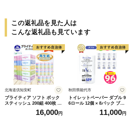
この返礼品を見た人は
こんな返礼品も見ています
北海道倶知安町
秋田県能代市
ブライティア ソフト ボック
トイレットペーパー ダブル 9
スティッシュ 200組 400枚 60
6ロール 12個 × 8パック ブラ
箱 日本製 まとめ買い ティッ
ンカ 再生紙 100％ 芯あり 日
16,000
11,000
円
円
シュ リサイクル 長持 防災 常
用品 消耗品 無香料 生活用品
備品 日用雑貨 消耗品 生活必
備蓄 秋田県 能代市 送料無料
需品 備蓄 ペーパー 紙 北海道
《能代製紙》
倶知安町 日用品