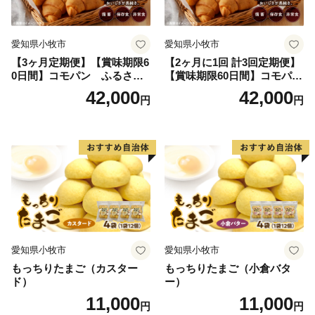
愛知県小牧市
愛知県小牧市
【3ヶ月定期便】【賞味期限6
【2ヶ月に1回 計3回定期便】
0日間】コモパン ふるさと
【賞味期限60日間】コモパ
クロワッサンセット（計90
ン ふるさとクロワッサンセ
42,000
42,000
円
円
個）／災害用備蓄 保存食 非
ット（計90個）／災害用備蓄
常食 防災グッズにも
保存食 非常食 防災グッズに
も
愛知県小牧市
愛知県小牧市
もっちりたまご（カスター
もっちりたまご（小倉バタ
ド）
ー）
11,000
11,000
円
円