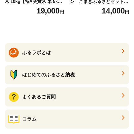
米 10kg【特A受賞米 米 5kg×
ン こまきふるさとセット
2袋 お米 コメ こめ 国産 美味
（24個入り）／災害用備蓄
19,000
14,000
円
円
しい ブランド米 人気 ランキ
保存食 非常食 防災グッズに
ング 増田米穀】(H015224)
も
ふるラボとは
はじめてのふるさと納税
よくあるご質問
コラム