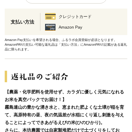
クレジットカード
支払い方法
Amazon Pay
Amazon Pay支払いを希望される場合、ふるラボ会員登録が必須となります。
AmazonPAYの支払い可能な返礼品は「支払い方法」にAmazonPAYの記載がある返礼
品に限られます。
【農薬・化学肥料を使用せず、カラダに優しく元気になれる
お米を真空パックでお届け！】
霧島連山の豊かな湧き水と、恵まれた肥よくな土壌が稲を育
て、高原特有の昼、夜の気温差が水稲にくり返し刺激を与え
ることによってできあがるえびの米(ひのひかり)。
さらに、本坊農園では自家製堆肥だけで土づくりをしてお