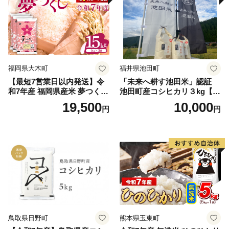
福岡県大木町
福井県池田町
【最短7営業日以内発送】令
「未来へ耕す池田米」認証
和7年産 福岡県産米 夢つくし
池田町産コシヒカリ３kg【お
15kg 精米 ※北海道・沖縄・
1人様につき３セットまで】
19,500
10,000
円
円
離島は配送不可
鳥取県日野町
熊本県玉東町