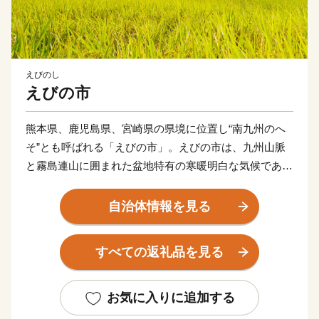
えびのし
えびの市
熊本県、鹿児島県、宮崎県の県境に位置し“南九州のへ
そ”とも呼ばれる「えびの市」。えびの市は、九州山脈
と霧島連山に囲まれた盆地特有の寒暖明白な気候であ
り、雄大な自然と豊富な水の恩恵を存分に受けて育った
農畜産物の宝庫です。
自治体情報を見る
天然記念物である“ノカイドウ”の世界で唯一の自生地で
もあるえびの高原やトレッキングスポットとして人気の
すべての返礼品を見る
韓国岳。加久藤峠や矢岳高原から見下ろす風光明媚な田
園風景は、えびのを象徴する風景の一つです。
また、県下有数の温泉地としても知られ、まちのいたる
お気に入りに追加する
ところに温泉施設が点在しており、各温泉で源泉が異な