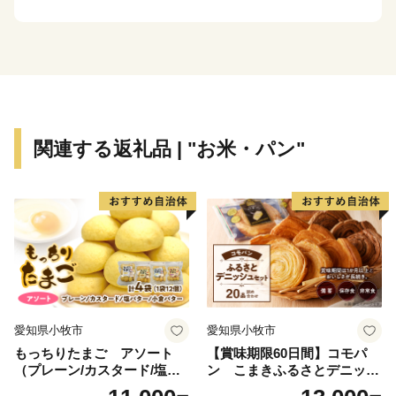
るため、さまざまな泉質の湯を楽しめるのも特徴です。
関連する返礼品 | "お米・パン"
愛知県小牧市
愛知県小牧市
もっちりたまご アソート
【賞味期限60日間】コモパ
（プレーン/カスタード/塩バ
ン こまきふるさとデニッシ
ター/小倉バター）
ュセット（20個入り）／災害