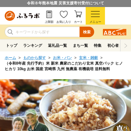
令和８年熊本地震 災害支援寄付受付について
上限額
お気に入り
カート
メニュー
検索
トップ
ランキング
返礼品一覧
まち一覧
特集
初心者ガイド
ホーム
ものから探す
お米・パン
玄米・雑穀
（令和8年産 先行予約）米 新米 農家のこだわり玄米 真空パック ヒノ
ヒカリ 10kg お米 国産 宮崎県 九州 無農薬 有機栽培 送料無料