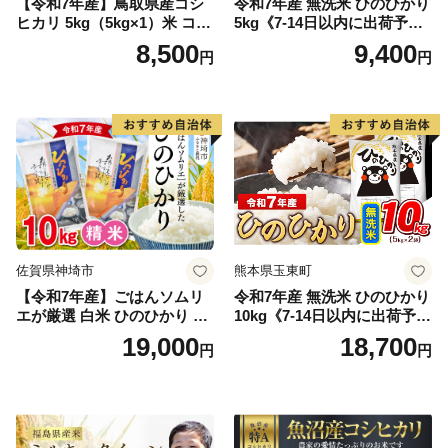
【令和7年産】鳥取県産コシ
令和7年産 無洗米 ひのひかり
ヒカリ 5kg（5kg×1）米 コシ
5kg《7-14日以内に出荷予定
ヒカリ こしひかり お米 白米
(土日祝除く)》コメ 米 無洗米
8,500
9,400
円
円
精米 5キロ おこめ こめ コメ
高レビュー｜人気米 熊本県
真空パック包装 真空包装 長
産米 お米 生活応援米
期保存 単一原料米 鳥取県日
野町産 Elevation
佐賀県神埼市
熊本県玉東町
【令和7年産】ごはんソムリ
令和7年産 無洗米 ひのひかり
エが厳選 白米 ひのひかり 10
10kg《7-14日以内に出荷予定
kg【神埼市産 米 お米 精米 白
(土日祝除く)》コメ 米 無洗米
19,000
18,700
円
円
米 10kg 5kg×2 ひのひかり ブ
令和7年産 高レビュー｜人気
ランド米 食味鑑定士】(H063
米 熊本県産米 お米 生活応援
164)
米