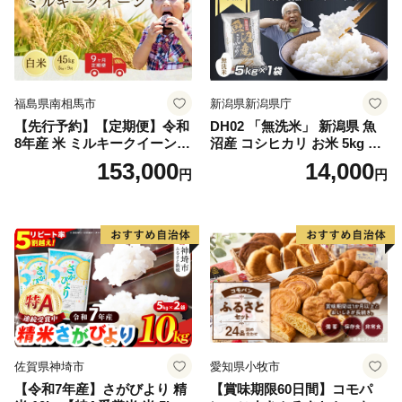
福島県南相馬市
新潟県新潟県庁
【先行予約】【定期便】令和
DH02 「無洗米」 新潟県 魚
8年産 米 ミルキークイーン
沼産 コシヒカリ お米 5kg こ
白米 45kg (5kg×9回) | ミルキ
しひかり 精米 米（お米の美
153,000
14,000
円
円
ークイーン 米5kg 福島 福島
味しい炊き方ガイド付き）
県産 福島産 精米 お米 米 コ
メ 武田ファーム サムランド
福島県 南相馬市 cu006-ae
佐賀県神埼市
愛知県小牧市
【令和7年産】さがびより 精
【賞味期限60日間】コモパ