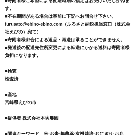
■寄附者様ご希望による配送時期の指定はお受けいたしかねま
す。
■不在期間がある場合は事前に下記へお問合せ下さい。
furusato@ebino-ebino.com（ふるさと納税担当窓口（株式会
社えびの）宛て）
■寄附者様都合による返品・再送は承ることができません。
■発送後の配送先住所変更による転送にかかる送料は寄附者様
負担になります。
■検査
検査済
■産地
宮崎県えびの市
■提供者 株式会社本坊農園
■関連キーワード 米;お米;無農薬;有機栽培;おにぎり;お弁