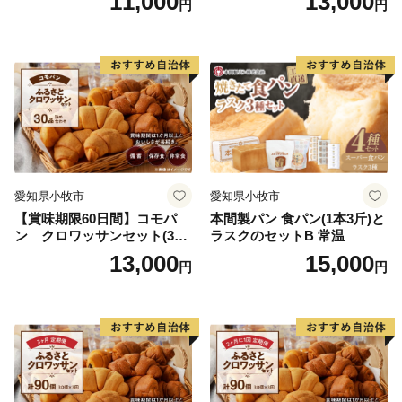
11,000
13,000
円
円
用備蓄 保存食 非常食 防災グ
ッズにも
愛知県小牧市
愛知県小牧市
【賞味期限60日間】コモパ
本間製パン 食パン(1本3斤)と
ン クロワッサンセット(30
ラスクのセットB 常温
個入り)／災害用備蓄 保存食
13,000
15,000
円
円
非常食 防災グッズにも