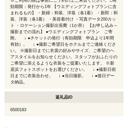
※ご利用の際は事前にご予約の上ご来店ください。 □有
効期限：発行から1年 【ウエディングフォトプランに含
まれるもの】 ・新婦：和装、洋装（各1着） ・新郎：和
装、洋装（各1着） ・美容着付け ・写真データ200カッ
ト ・ロケーション撮影出張費（1か所） 【お申し込み～
撮影までの流れ】 ●ウエディングフォトプラン ご寄
附。 ↓ ●チケットの発行（有効期限 申込より1年間
有効）。 ↓ ●撮影ご希望日をホテルまでご連絡くださ
い。 ※撮影日までに衣裳の好みやサイズ、ご希望のヘ
アスタイルをお知らせください。スタッフがおふたりの
ご希望に添えるような衣装をご提案いたします。 ※新
居浜フォトスポットをお選びください。 ↓ ●撮影日前
日までに衣装合わせ。 ↓ ●当日撮影。 ↓ ●後日デー
タ納品。
返礼品ID
6500183