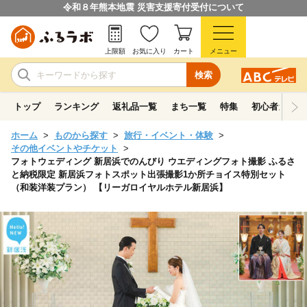
令和８年熊本地震 災害支援寄付受付について
上限額
お気に入り
カート
メニュー
検索
トップ
ランキング
返礼品一覧
まち一覧
特集
初心者ガイド
ホーム
ものから探す
旅行・イベント・体験
その他イベントやチケット
フォトウェディング 新居浜でのんびり ウエディングフォト撮影 ふるさ
と納税限定 新居浜フォトスポット出張撮影1か所チョイス特別セット
（和装洋装プラン） 【リーガロイヤルホテル新居浜】