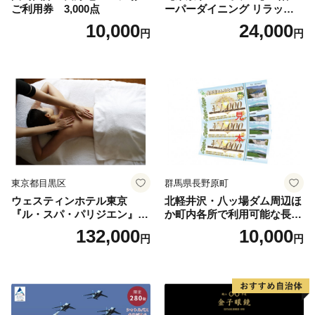
ご利用券 3,000点
ーパーダイニング リラッサ
ランチブッフェ お食事券 大
10,000
24,000
円
円
人1名様分 関東 東京 ご利用
券 ランチ 昼食 食事券 レスト
ラン ブッフェ 東京都 お食事
券
東京都目黒区
群馬県長野原町
ウェスティンホテル東京
北軽井沢・八ッ場ダム周辺ほ
『ル・スパ・パリジエン』選
か町内各所で利用可能な長野
べるボディセラピー90分/1名
原町ふるさと感謝券（3,000
132,000
10,000
円
円
円分）【トラベル 観光 旅行
お土産 群馬県 長野原町 北軽
井沢】