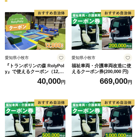
【寄附金受領証およびワンストップ特例申請書】
・受領証及びワンストップ特例申請書は、決済完了また
はお振込み後市への収納確認ができ次第、2～3週間ほど
でお送りします。
・ワンストップ特例申請書は、ご希望の方に受領証と共
にお送りします。必要情報を記載の上、下記送付先まで
ご返送ください。
愛知県小牧市
愛知県小牧市
[送付先]〒785-0036 高知県須崎市緑町9−27 4F ふるさと
『トランポリンの森 RolyPol
福祉車両・介護車両改造に使
納税サポートセンター あて
y』で使えるクーポン（12,00
えるクーポン券(200,000 円)
0円）
40,000
669,000
円
円
【オンラインワンストップ申請】
・マイナンバーカードをお持ちの方は、自治体マイペー
ジよりお手続きが可能です。
https://mypg.jp/auth/login/
※アカウントの登録が必要になります。
【ワンストップ受付書】