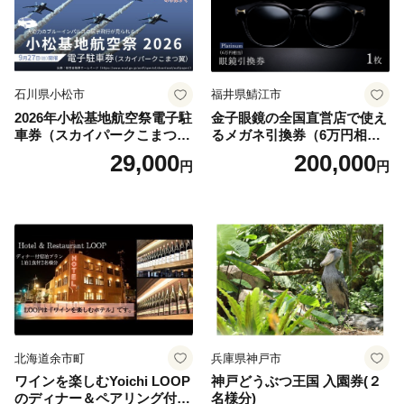
石川県小松市
福井県鯖江市
2026年小松基地航空祭電子駐
金子眼鏡の全国直営店で使え
車券（スカイパークこまつ
るメガネ引換券（6万円相
翼） 駐車場 シャトルバスの
当） Platinum
29,000
200,000
円
円
りばすぐ 石川県 小松市
北海道余市町
兵庫県神戸市
ワインを楽しむYoichi LOOP
神戸どうぶつ王国 入園券(２
のディナー＆ペアリング付宿
名様分)