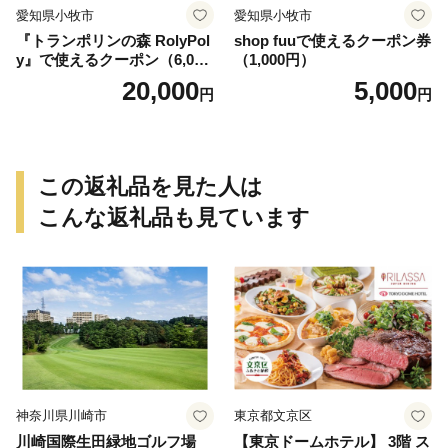
愛知県小牧市
愛知県小牧市
『トランポリンの森 RolyPol
shop fuuで使えるクーポン券
y』で使えるクーポン（6,000
（1,000円）
円）
20,000
5,000
円
円
この返礼品を見た人は
こんな返礼品も見ています
神奈川県川崎市
東京都文京区
川崎国際生田緑地ゴルフ場
【東京ドームホテル】 3階 ス