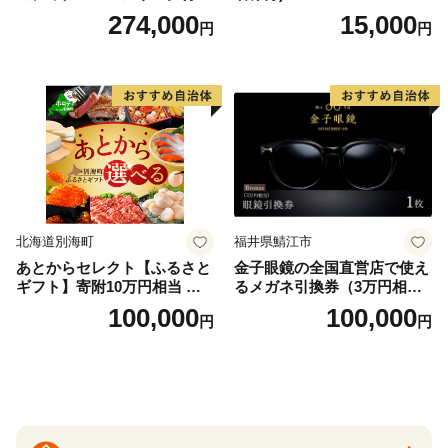
泊プラン＜デラックスツイン
274,000
15,000
円
円
＞
北海道別海町
福井県鯖江市
あとからセレクト【ふるさと
金子眼鏡の全国直営店で使え
ギフト】寄附10万円相当 あ
るメガネ引換券（3万円相
とから選べる！ ギフト いく
当） Bronze
100,000
100,000
円
円
ら ほたて 海鮮 牛肉 別海町
ケーキ アイス （ 後から 選べ
る カタログ カタログポイン
ト カタログギフト あとから
カタログ あとからカタログ
ポイント あとからカタログ
ギフト ふるさと納税 ）