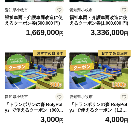
・ワンストップ特例申請書を返送いただき、受理を完了
した段階で、ご登録いただいたメールアドレス宛に受付
愛知県小牧市
愛知県小牧市
完了メールを送信します。
福祉車両・介護車両改造に使
福祉車両・介護車両改造に使
えるクーポン券(500,000 円)
えるクーポン券(1,000,000 円)
1,669,000
3,336,000
【その他注意事項】
円
円
・国（総務省）からの要請に基づき、平成29年6月よ
り、新居浜市内在住の方からのご寄附につきましては、
返礼品の送付を取りやめることといたしましたのでご了
承ください。
【返礼品・お届け・寄付についてのお問い合わせ】
新居浜市ふるさと納税担当窓口
TEL 050-1730-1245
愛知県小牧市
愛知県小牧市
FAX 050-3537-1729
『トランポリンの森 RolyPol
『トランポリンの森 RolyPol
niihama@furusato-supports.com
y』で使えるクーポン（900
y』で使えるクーポン（1,200
円）
円）
3,000
4,000
円
円