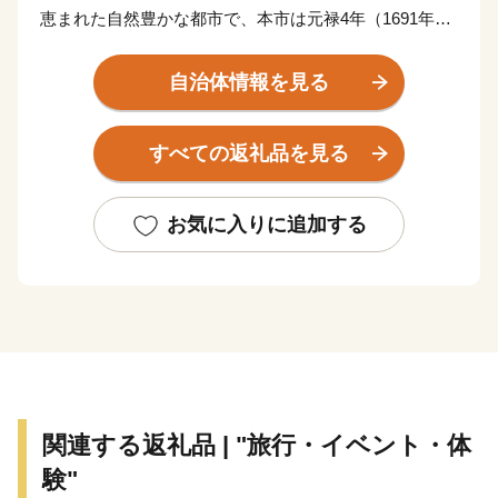
恵まれた自然豊かな都市で、本市は元禄4年（1691年）
の別子銅山の開坑によって発展した歴史ある街の一つで
す。
自治体情報を見る
市内には日本経済の発展にも貢献した別子銅山の歴史を
伝える産業遺産も数多く残っており、それらを活かした
すべての返礼品を見る
観光や伝統文化行事の保存と継承、そしてスポーツの振
興にも力を入れている住みやすい街です。
お気に入りに追加する
【返礼品のお届け】
・決済完了またはお振込み後市への収納確認ができ次
第、発送の手続きをとらせていただきます。
※郵便振込、銀行振込の場合は収納確認に1～2週間時間
を要するため、あらかじめご了承ください。
・配送は生産者から直送でお届けします。納期は返礼品
ごとに異なりますので、返礼品ページでご確認くださ
関連する返礼品 | "旅行・イベント・体
い。
験"