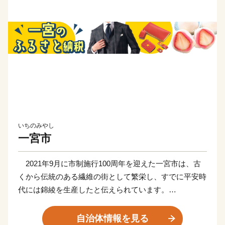
いちのみやし
一宮市
2021年9月に市制施行100周年を迎えた一宮市は、古
くから伝統のある繊維の街として繁栄し、すでに平安時
代には錦綾を生産したと伝えられています。
一宮市を中心に、愛知県尾張西部エリアから岐阜県西濃
エリアが「尾州」と呼ばれています。「尾州」は毛織物
自治体情報を見る