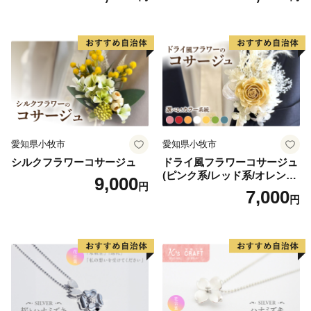
ット レジン LEDライト
愛知県小牧市
愛知県小牧市
シルクフラワーコサージュ
ドライ風フラワーコサージュ
(ピンク系/レッド系/オレンジ
9,000
円
系/ホワイト系/イエロー系/グ
7,000
円
リーン系/ブルー系）