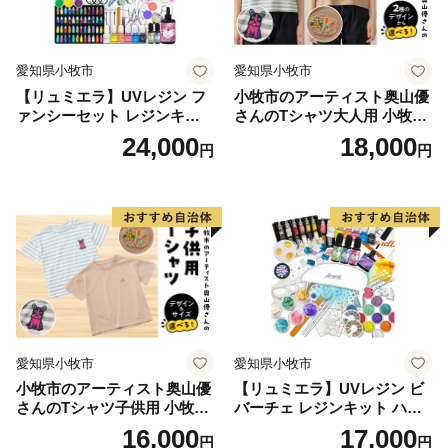
愛知県小牧市
愛知県小牧市
【リュミエラ】UVレジン フ
小牧市のアーティスト奥山優
ァンシーセット レジンキッ
さんのTシャツ大人用 小牧市
ト ハンドメイド レジンクラ
制70周年記念
24,000
18,000
円
円
フト アクセサリーキット 手
作り セット レジン LEDライ
ト
愛知県小牧市
愛知県小牧市
小牧市のアーティスト奥山優
【リュミエラ】UVレジン ビ
さんのTシャツ子供用 小牧市
バーチェ レジンキット ハン
制70周年記念
ドメイド レジンクラフト ア
16,000
17,000
円
円
クセサリーキット 手作り セ