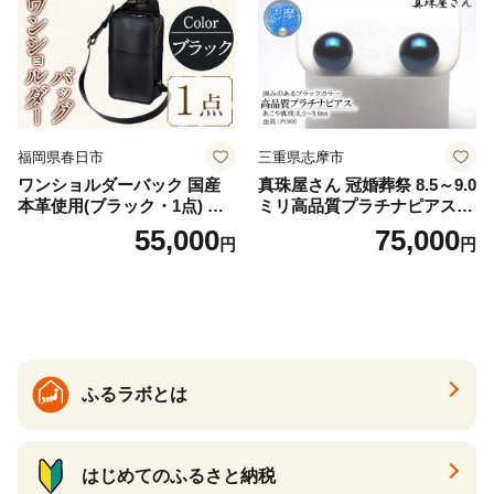
福岡県春日市
三重県志摩市
ワンショルダーバック 国産
真珠屋さん 冠婚葬祭 8.5～9.0
本革使用(ブラック・1点) 鞄
ミリ高品質プラチナピアス P
バック バッグ カバン レザー
t900 志摩産アコヤ真珠 ブラ
55,000
75,000
円
円
国産 日本製 牛革 黒 革 革製
ックパール 黒真珠
品 手作り 男性 女性 レディー
ス メンズ【ksg1307-bk】【Z
enis】
ふるラボとは
はじめてのふるさと納税