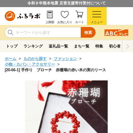
令和８年熊本地震 災害支援寄付受付について
上限額
お気に入り
カート
メニュー
検索
トップ
ランキング
返礼品一覧
まち一覧
特集
初心者ガイド
ホーム
ものから探す
ファッション
小物・カバン・アクセサリー
[20-66-1] 手作り ブローチ 赤珊瑚の赤い木の実のリース