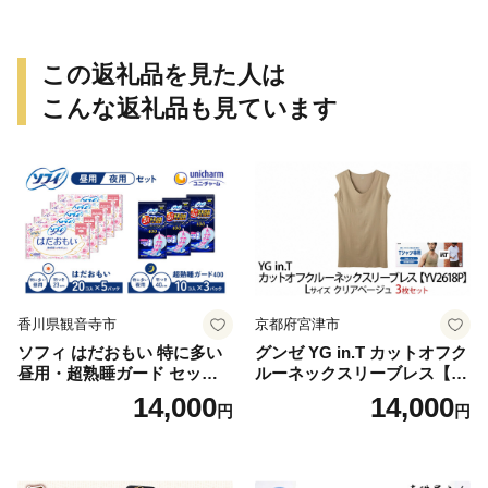
この返礼品を見た人は
こんな返礼品も見ています
香川県観音寺市
京都府宮津市
ソフィ はだおもい 特に多い
グンゼ YG in.T カットオフク
昼用・超熟睡ガード セット
ルーネックスリーブレス【Y
羽付き ナプキン 生理用品 サ
V2618P】Lサイズ クリアベ
14,000
14,000
円
円
ニタリー ユニ・チャーム
ージュ3枚セット [№5716-04
32]