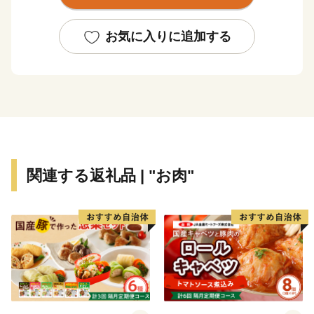
花が一斉に咲き乱れる春。ラベンダーやライラックの花
が咲くさわやかな夏。川にサケが遡上し、山々が赤や黄
お気に入りに追加する
に染まる紅葉の秋。そして、スキー、スケート、スノー
ボードなどのウインタースポーツが楽しめる冬と、四季
の移り変わりがはっきりとし、多彩な表情を見せてくれ
ます。
この四季折々の自然の恵みを背景とした、風光明媚な景
色や体験型・滞在型の観光、海や大地の新鮮で豊富な素
材を生かした安全で美味しい食も北海道の大きな魅力で
関連する返礼品 | "お肉"
す。
また、本州と比べると歴史が浅く、伝統的な文化や芸能
が少ないと思われがちな北海道ですが、道内にはアイヌ
の人々によって保存・伝承されてきた古式舞踊や本州か
らの移住者によって伝えられた民俗芸能や祭りなど、特
有の歴史・文化が数多く残っています。
こうした本道ならではの独自性とその魅力を活かしなが
ら、幅広い方々と力を合わせて、「輝きつづける北海