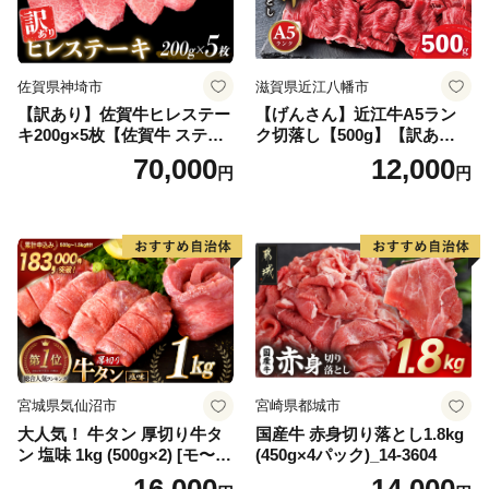
佐賀県神埼市
滋賀県近江八幡市
【訳あり】佐賀牛ヒレステー
【げんさん】近江牛A5ラン
キ200g×5枚【佐賀牛 ステー
ク切落し【500g】【訳あり】
キ ブランド肉 ヒレ肉 フィレ
【DG12W】
70,000
12,000
円
円
肉 ジューシー ヘルシー】(H0
65175)
宮城県気仙沼市
宮崎県都城市
大人気！ 牛タン 厚切り牛タ
国産牛 赤身切り落とし1.8kg
ン 塩味 1kg (500g×2) [モ〜ラ
(450g×4パック)_14-3604
ンド 宮城県 気仙沼市 205646
16,000
14,000