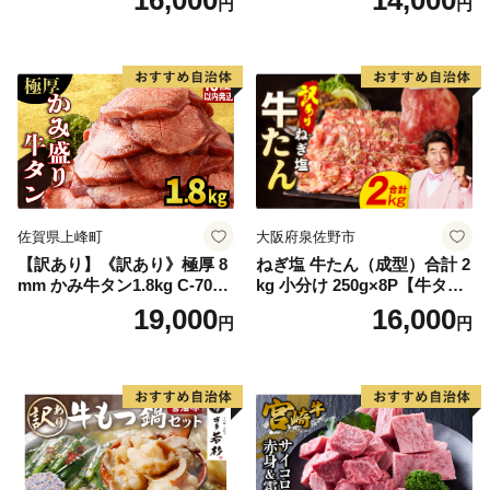
円
円
60] 肉 牛肉 精肉 牛たん 牛タ
ン塩 牛たん塩 冷凍 焼肉 BB
Q アウトドア バーベキュー
厚切り タン
佐賀県上峰町
大阪府泉佐野市
【訳あり】《訳あり》極厚 8
ねぎ塩 牛たん（成型）合計 2
mm かみ牛タン1.8kg C-709-
kg 小分け 250g×8P【牛タン
AS
牛肉 焼肉用 薄切り 訳あり サ
19,000
16,000
円
円
イズ不揃い】