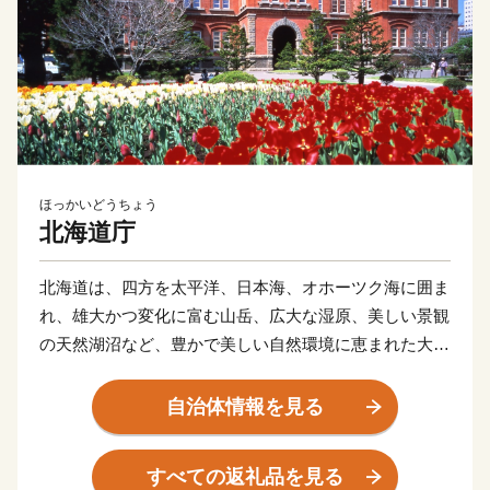
ほっかいどうちょう
北海道庁
北海道は、四方を太平洋、日本海、オホーツク海に囲ま
れ、雄大かつ変化に富む山岳、広大な湿原、美しい景観
の天然湖沼など、豊かで美しい自然環境に恵まれた大地
です。
温帯気候の北限であると同時に、亜寒帯気候の南限に位
自治体情報を見る
置し、年間の平均気温は６～10℃程度、平均降水量は
700～1,700mm程度と、冷涼低湿で梅雨や台風の影響も
すべての返礼品を見る
ほとんどありません。