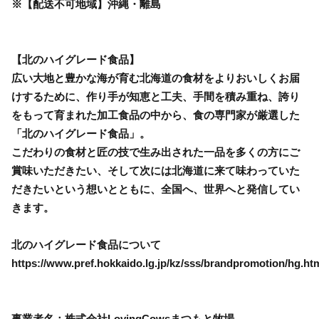
※【配送不可地域】沖縄・離島
【北のハイグレード食品】
広い大地と豊かな海が育む北海道の食材をよりおいしくお届
けするために、作り手が知恵と工夫、手間を積み重ね、誇り
をもって育まれた加工食品の中から、食の専門家が厳選した
「北のハイグレード食品」。
こだわりの食材と匠の技で生み出された一品を多くの方にご
賞味いただきたい、そして次には北海道に来て味わっていた
だきたいという想いとともに、全国へ、世界へと発信してい
きます。
北のハイグレード食品について
https://www.pref.hokkaido.lg.jp/kz/sss/brandpromotion/hg.ht
事業者名：株式会社LovingCowsまつもと牧場