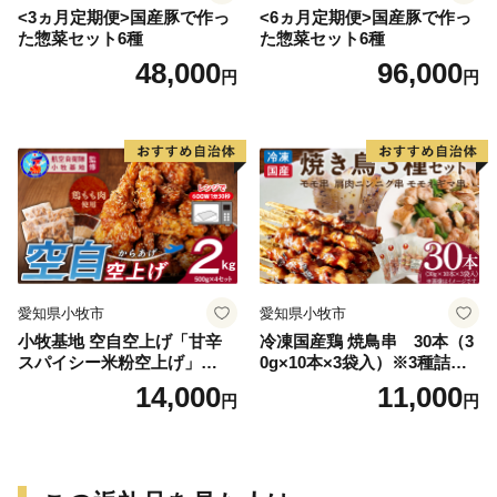
<3ヵ月定期便>国産豚で作っ
<6ヵ月定期便>国産豚で作っ
た惣菜セット6種
た惣菜セット6種
48,000
96,000
円
円
愛知県小牧市
愛知県小牧市
小牧基地 空自空上げ「甘辛
冷凍国産鶏 焼鳥串 30本（3
スパイシー米粉空上げ」
0g×10本×3袋入）※3種詰め
（計2kg 500g×4袋）手羽先
合わせ 焼き鳥 おつまみ バー
14,000
11,000
円
円
風
ベキュー 小分け 国産 鶏肉 焼
鳥 やきとり 串 惣菜 おかず
晩酌 冷凍 パーティー 便利 食
材 具材 お家居酒屋 詰め合わ
せ