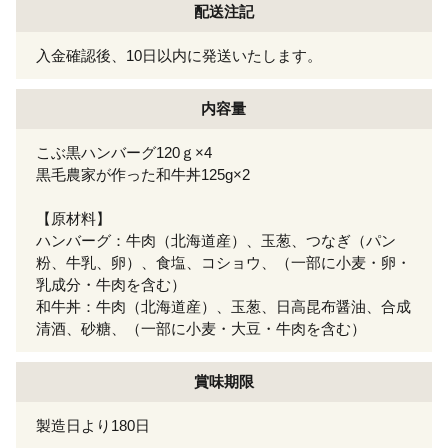
配送注記
入金確認後、10日以内に発送いたします。
内容量
こぶ黒ハンバーグ120ｇ×4
黒毛農家が作った和牛丼125g×2
【原材料】
ハンバーグ：牛肉（北海道産）、玉葱、つなぎ（パン
粉、牛乳、卵）、食塩、コショウ、（一部に小麦・卵・
乳成分・牛肉を含む）
和牛丼：牛肉（北海道産）、玉葱、日高昆布醤油、合成
清酒、砂糖、（一部に小麦・大豆・牛肉を含む）
賞味期限
製造日より180日