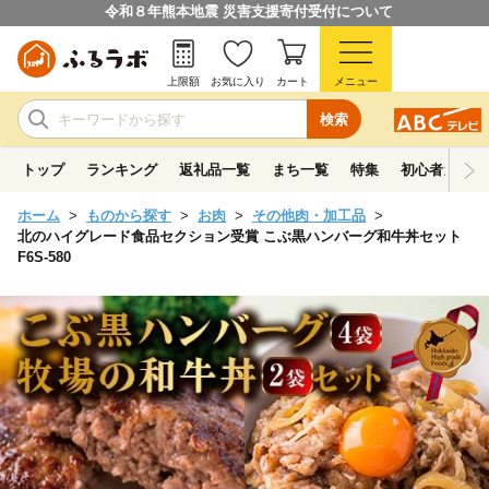
令和８年熊本地震 災害支援寄付受付について
上限額
お気に入り
カート
メニュー
検索
トップ
ランキング
返礼品一覧
まち一覧
特集
初心者ガイド
ホーム
ものから探す
お肉
その他肉・加工品
北のハイグレード食品セクション受賞 こぶ黒ハンバーグ和牛丼セット
F6S-580