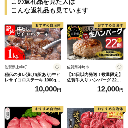
この返礼品を見た人は
こんな返礼品も見ています
佐賀県上峰町
佐賀県神埼市
秘伝のタレ漬け!(訳あり)牛ヒ
【14日以内発送！数量限定】
レサイコロステーキ 1000g
佐賀牛入り ハンバーグ 22個
【B-1098-AS】
2.6kg(120g×22個)【佐賀牛
10,000
12,000
円
円
黒毛和牛 ブランド牛 九州 ハ
ンバーグ 牛肉 豚肉 国産 お弁
当 おかず 惣菜 おすすめ 人
気】(H083106)