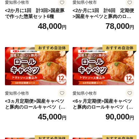
愛知県小牧市
愛知県小牧市
道」を目指した取組を進めておりますので、ふるさと納
<2か月に1回 計3回>国産豚
<2か月に1回 計6回 定期便
税を通じて北海道を応援していただけますようお願いい
で作った惣菜セット6種
>国産キャベツと豚肉のロー
たします。
ルキャベツ（4P入り）
48,000
78,000
円
円
愛知県小牧市
愛知県小牧市
<3ヵ月定期便>国産キャベツ
<6ヶ月定期便>国産キャベツ
と豚肉のロールキャベツ（6P
と豚肉のロールキャベツ（6P
入り）
入り）
45,000
90,000
円
円