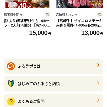
福岡県中間市
宮崎県えびの市
(訳あり)博多若杉牛もつ鍋セ
【宮崎牛】サイコロステーキ
ット2人前×5回分 【024-002
赤身＆霜降り 400g(各200g×
7】
１P 計2P) 真空パック 冷凍
15,000
13,000
円
円
ふるラボとは
はじめてのふるさと納税
よくあるご質問