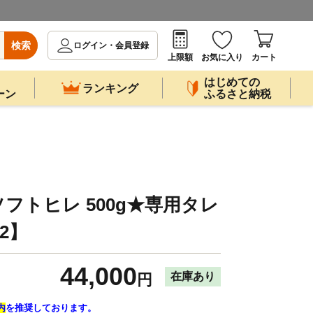
検索
ログイン・会員登録
上限額
お気に入り
カート
はじめての
ランキング
ーン
ふるさと納税
フトヒレ 500g★専用タレ
22】
44,000
在庫あり
円
内
を推奨しております。