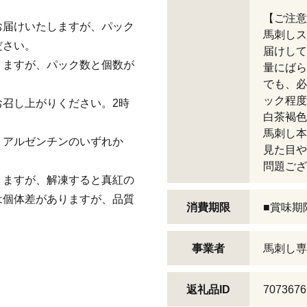
【ご注意
お届けいたしますが、パック
馬刺しス
ださい。
届けして
りますが、パック数と個数が
量にばら
でも、必
ック程度
召し上がりください。2時
白茶褐色
馬刺し本
、アルゼンチンのいずれか
見た目や
問題ござ
りますが、解凍すると真紅の
は個体差がありますが、品質
消費期限
■賞味期
事業者
馬刺し専
返礼品ID
7073676