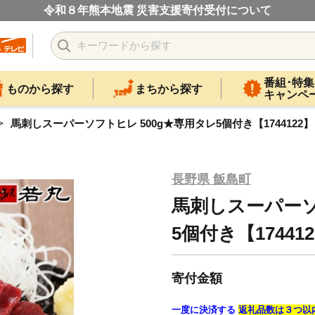
令和８年熊本地震 災害支援寄付受付について
番組･特集
ものから探す
まちから探す
キャンペ
馬刺しスーパーソフトヒレ 500g★専用タレ5個付き【1744122】
長野県 飯島町
馬刺しスーパーソ
5個付き【17441
寄付金額
一度に決済する
返礼品数は３つ以