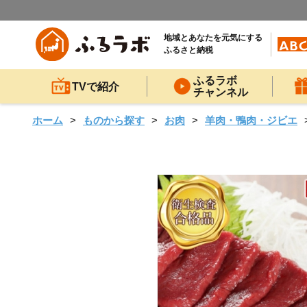
地域とあなたを元気にする
ふるさと納税
ふるラボ
TVで紹介
チャンネル
ホーム
ものから探す
お肉
羊肉・鴨肉・ジビエ