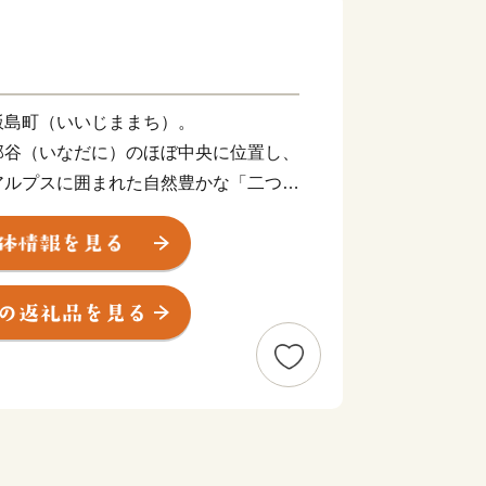
飯島町（いいじままち）。
那谷（いなだに）のほぼ中央に位置し、
アルプスに囲まれた自然豊かな「二つの
す。
那谷の天領を治めた飯島陣屋が置かれ、
の県となる伊那県庁に引き継がれるな
心として栄えてきた歴史深い町でもあり
で磨かれた水の恩恵を受けた当町は、
古くからの米どころであるほか、そばや
農産物の産地です。