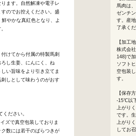
なります。自然解凍や電子レ
馬肉は、
ますのでお控えください。盛
ゼンチン
、鮮やかな真紅色となり、よ
す。産地
了承くだ
す。
【加工地
株式会社
り付けてから付属の特製馬刺
148)
おろし生姜、にんにく、ね
ソフトヒ
さしい旨味をより引き立てま
空包装し
す。
馬刺しとして味わうのがおす
【保存方
-15℃
上がりく
てください。
です。生
サイズで真空包装しておりま
上がりく
してお召
ック数には若干のばらつきが