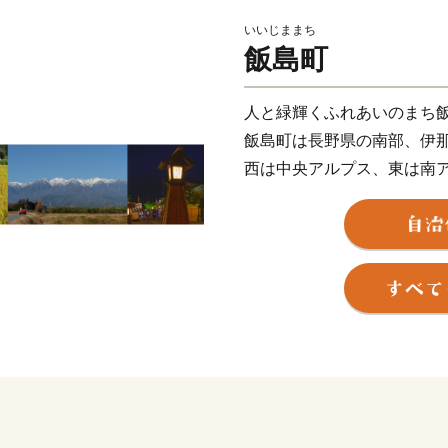
いいじままち
飯島町
人と緑輝くふれあいのまち
飯島町は長野県の南部、伊
西は中央アルプス、東は南
アルプスが見えるまち」で
江戸時代には、主に信州伊
続く明治時代には信州で初
ど、長年にわたり政治の中
ます。
豊かな自然と中央アルプス
「飯の島」の名前のとおり
果樹、花き産業など様々な