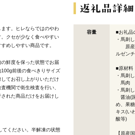
します。ヒレならではのやわ
容量
■お礼品
す。クセが少なく食べやすい
・馬刺し
すすめしやすい商品です。
原産地
ルゼンチ
肉の鮮度を保った状態でお届
■原材料
100g前後の食べきりサイズ
・馬刺し
凍してお召し上がりいただけ
馬肉
検査機関で衛生検査を行い、
・馬刺し
行された商品だけをお届けし
醤油(国
め、果糖
キス(い
酸等)
凍してください。半解凍の状態
【原産国