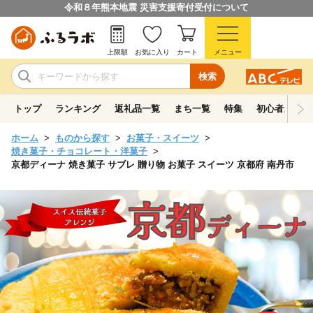
令和８年熊本地震 災害支援寄付受付について
上限額
お気に入り
カート
メニュー
検索
トップ
ランキング
返礼品一覧
まち一覧
特集
初心者ガイド
ホーム
ものから探す
お菓子・スイーツ
焼き菓子・チョコレート・洋菓子
京都ディーナ 焼き菓子 サブレ 贈り物 お菓子 スイーツ 京都府 南丹市