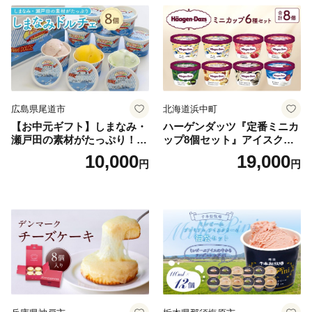
広島県尾道市
北海道浜中町
【お中元ギフト】しまなみ・
ハーゲンダッツ『定番ミニカ
瀬戸田の素材がたっぷり！ジ
ップ8個セット』アイスクリ
ェラート8個
ーム アイス スイーツ デザー
10,000
19,000
円
円
ト_H0016-104