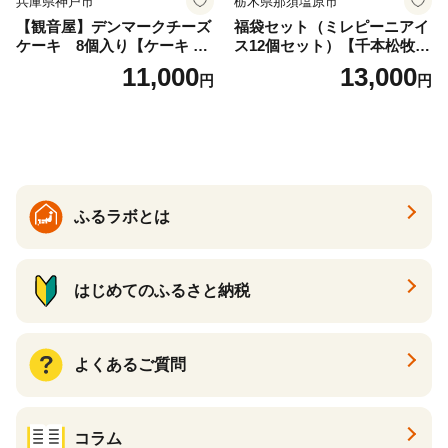
兵庫県神戸市
栃木県那須塩原市
【観音屋】デンマークチーズ
福袋セット（ミレピーニアイ
ケーキ 8個入り【ケーキ チ
ス12個セット）【千本松牧
ーズケーキ 人気スイーツ お
場】 ns025-014-12 【デザー
11,000
13,000
円
円
すすめスイーツ 神戸スイー
ト 詰め合わせ ギフト】
ツ 新感覚チーズケーキ おす
すめケーキ 兵庫県 神戸市 D0
910-17】
ふるラボとは
はじめてのふるさと納税
よくあるご質問
コラム