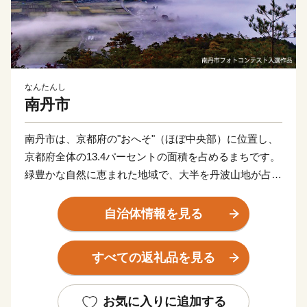
なんたんし
南丹市
南丹市は、京都府の"おへそ"（ほぼ中央部）に位置し、
京都府全体の13.4パーセントの面積を占めるまちです。
緑豊かな自然に恵まれた地域で、大半を丹波山地が占め
ています。市の代表的な観光スポットである「美山かや
ぶきの里」は日本の原風景に出会える場所として人気
自治体情報を見る
で、かやぶき民家が立ち並ぶ地域は国の重要伝統的建造
物群保存地区に選定されており、新緑や雪など四季折々
すべての返礼品を見る
に変化する景観で訪れる人々を癒してくれます。京都の
台所として付加価値の高いお米や京野菜、乳製品などを
生産しているほか、木工や焼き物等の工芸作家が拠点を
お気に入りに追加する