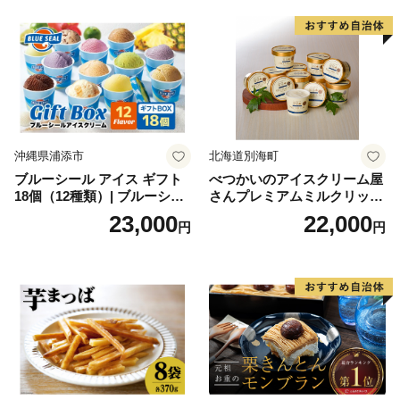
沖縄県浦添市
北海道別海町
ブルーシール アイス ギフト
べつかいのアイスクリーム屋
18個（12種類）| ブルーシー
さんプレミアムミルクリッチ
ルアイス ブルーシールアイ
12個（AP-01）（ 北海道アイ
23,000
22,000
円
円
スクリーム 着日指定可能 送
ス 北海道産アイス アイス ア
料無料 ジェラート 沖縄県 バ
イススイーツ アイスクリー
ースデー 贈り物 プレゼント
ム 北海道産アイスクリーム
誕生日 カップ 詰め合わせ バ
道産アイス 道産アイスクリ
ラエティ | バニラ チョコレー
ーム ギフト 詰合せ 詰め合わ
ト ストロベリー ピスタチオ
せ ふるさと納税 ）
バニラ＆クッキー ウベ 沖縄
紅イモ 塩ちんすこう 沖縄シ
ークヮーサー 沖縄黒糖 琉球
ロイヤルミルクティ 沖縄パ
イン