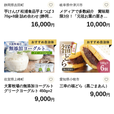
静岡県吉田町
岐阜県中津川市
芋けんぴ 松浦食品芋まつば 3
メディアで多数紹介 賞味期
70g×8袋 詰め合わせ [静岡伊
限3分！「元祖お重の栗きん
勢丹(松浦食品) 静岡県 吉田町
とんモンブラン」 【未来の
16,000
10,000
円
円
22424274] 芋ケンピ セット
ご褒美】スイーツ 栗 モンブ
小袋 個包装 小分け
ラン くりきんとん デザート
ご褒美 お取り寄せ くり お菓
子 菓子 F4N-2298
佐賀県上峰町
愛知県小牧市
大富牧場の無添加ヨーグルト
三幸の福どら（黒ごまあん）
グリークヨーグルト 450g×2
9,000
円
9,000
円