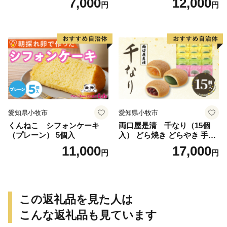
7,000
12,000
円
円
愛知県小牧市
愛知県小牧市
くんねこ シフォンケーキ
両口屋是清 千なり（15個
（プレーン） 5個入
入） どら焼き どらやき 手土
産 お土産 土産 丹波大納言小
11,000
17,000
円
円
豆 抹茶 林檎 りんご 慶事 お
祝い 法事 法要 詰め合わせ お
取り寄せ 瓢箪 豊臣秀吉 焼印
個包装 贈り物 老舗 お茶菓子
この返礼品を見た人は
こんな返礼品も見ています