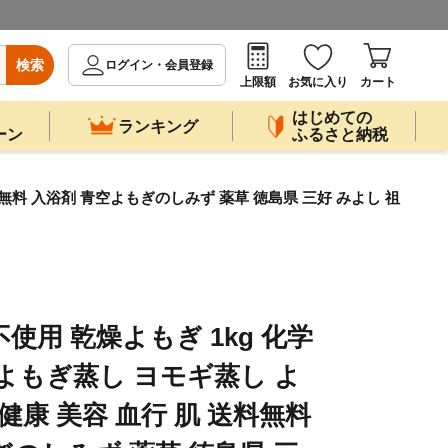
検索
ログイン・会員登録
上限額
お気に入り
カート
はじめての
ランキング
ーン
ふるさと納税
料無料 入浴剤 青空よもぎのしみず 薬草 徳島県 三好 みよし 祖
使用 乾燥よもぎ 1kg 化学
 よもぎ蒸し ヨモギ蒸し よ
健康 美容 血行 肌 送料無料