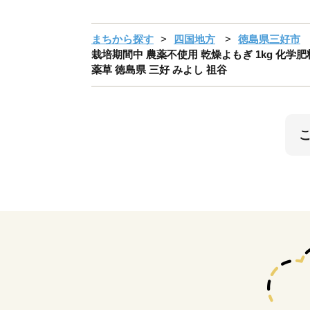
まちから探す
四国地方
徳島県三好市
栽培期間中 農薬不使用 乾燥よもぎ 1kg 化学
薬草 徳島県 三好 みよし 祖谷