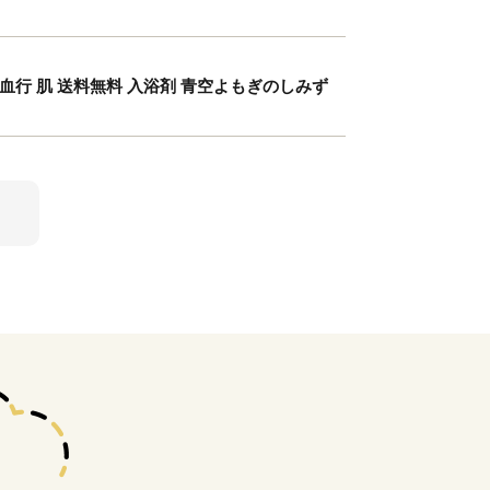
 血行 肌 送料無料 入浴剤 青空よもぎのしみず