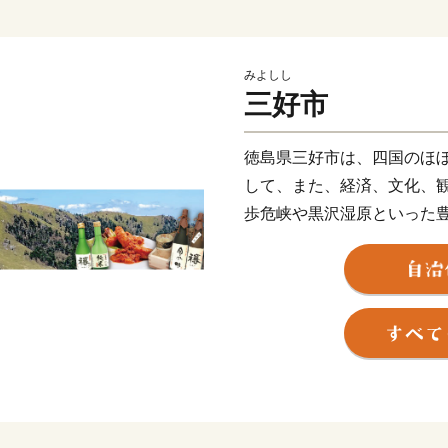
みよしし
三好市
徳島県三好市は、四国のほ
して、また、経済、文化、
歩危峡や黒沢湿原といった
のかずら橋など、歴史的文
りや祖谷平家祭りなど四季
はラフティングやウェイク
るまちとしても人気を集め
だき三好市を楽しんでいた