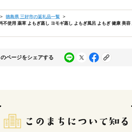
徳島県 三好市の返礼品一覧
肥料不使用 薬草 よもぎ蒸し ヨモギ蒸し よもぎ風呂 よもぎ 健康 美容
このページをシェアする