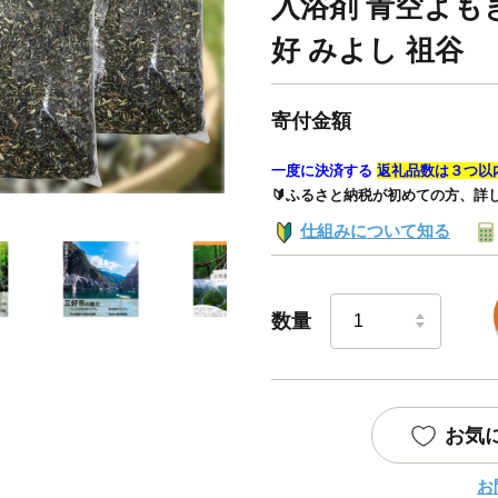
入浴剤 青空よも
好 みよし 祖谷
寄付金額
一度に決済する
返礼品数は３つ以
🔰ふるさと納税が初めての方、詳
仕組みについて知る
数量
お気
お