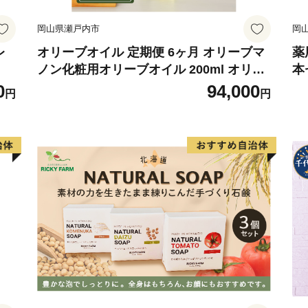
岡山県瀬戸内市
岡
レ
オリーブオイル 定期便 6ヶ月 オリーブマ
薬
ノン化粧用オリーブオイル 200ml オリー
本
ブ オイル 美容 スキンケア 化粧用 油 オリ
0
94,000
円
円
ーブ油 お楽しみ