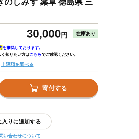
ぎのしみず 薬草 徳島県 三
30,000
在庫あり
円
内
を推奨しております。
しく知りたい方は
こちら
でご確認ください。
上限額を調べる
寄付する
に入りに追加する
問い合わせについて