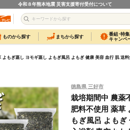
令和８年熊本地震 災害支援寄付受付について
番組･特集
ものから探す
まちから探す
キャンペ
 よもぎ蒸し ヨモギ蒸し よもぎ風呂 よもぎ 健康 美容 血行 肌 送
徳島県 三好市
栽培期間中 農薬不
肥料不使用 薬草
もぎ風呂 よもぎ 