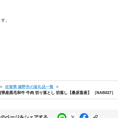
ます。
佐賀県 嬉野市の返礼品一覧
賀牛 佐賀県産黒毛和牛 牛肉 切り落とし 切落し【桑原畜産】 ［NAB027］
このページをシェアする