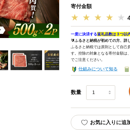
寄付金額
★
★
★
★
★
一度に決済する
返礼品数は３つ以
🔰ふるさと納税が初めての方、詳
ふるさと納税では原則として自己負
す。控除の対象となる寄付金額は
でご注意ください。
仕組みについて知る
数量
お気に入りに追