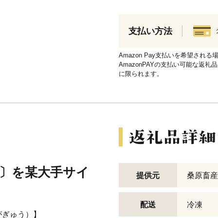
支払い方法
Amazon Pay支払いを希望さ
AmazonPAYの支払い可能な返礼
に限られます。
.7〕を某大手サイ
提供元
桑原畜産
配送
冷凍
がぎゅう）】