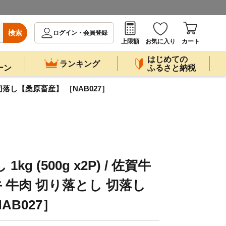
検索
ログイン・会員登録
上限額
お気に入り
カート
はじめての
ランキング
ーン
ふるさと納税
し 切落し【桑原畜産】 ［NAB027］
g (500g x2P) / 佐賀牛
 牛肉 切り落とし 切落し
AB027］