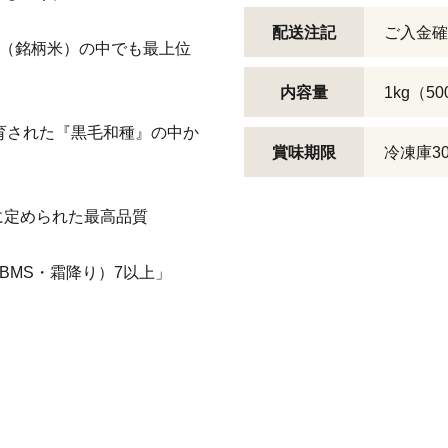
配送注記
ご入金確
牛（銘柄米）の中でも最上位
内容量
1kg（5
育された『黒毛和種』の中か
賞味期限
冷凍庫3
に定められた最高品質
BMS・霜降り）7以上」