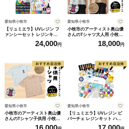
※ 藤岡市は、地方税法（昭和25年法律第226号）に基づ
く「ふるさと納税の対象となる地方団体の指定」を受け
ています。
愛知県小牧市
愛知県小牧市
指定対象期間：令和6年10月1日から令和7年9月30日
【リュミエラ】UVレジン フ
小牧市のアーティスト奥山優
まで
ァンシーセット レジンキッ
さんのTシャツ大人用 小牧市
ト ハンドメイド レジンクラ
制70周年記念
24,000
18,000
円
円
フト アクセサリーキット 手
作り セット レジン LEDライ
ト
愛知県小牧市
愛知県小牧市
小牧市のアーティスト奥山優
【リュミエラ】UVレジン ビ
さんのTシャツ子供用 小牧市
バーチェ レジンキット ハン
制70周年記念
ドメイド レジンクラフト ア
16,000
17,000
円
円