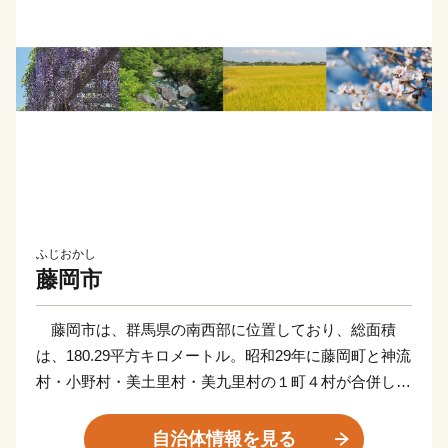
ふじおかし
藤岡市
藤岡市は、群馬県の南西部に位置しており、総面積
は、180.29平方キロメートル。昭和29年に藤岡町と神流
村・小野村・美土里村・美九里村の１町４村が合併して
市制を施行、翌年には平井村・日野村の2村を編入、平
成18年１月に鬼石町と合併し、現在の藤岡市となりまし
自治体情報を見る