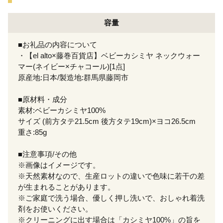
容量
■お礼品の内容について
・【el alto×藤巻百貨店】ベビーカシミヤ ネックウォー
マー(ネイビー×チャコール)[1点]
原産地:日本/製造地:群馬県藤岡市
■原材料・成分
素材:ベビーカシミヤ100%
サイズ (前方タテ21.5cm 後方タテ19cm)×ヨコ26.5cm
重さ:85g
■注意事項/その他
※画像はイメージです。
※天然素材なので、生産ロットの違いで色味に若干の差
が生まれることがあります。
※ご家庭で洗う場合、優しく押し洗いで、おしゃれ着洗
剤をお使いください。
※クリーニングに出す場合は「カシミヤ100%」の旨を