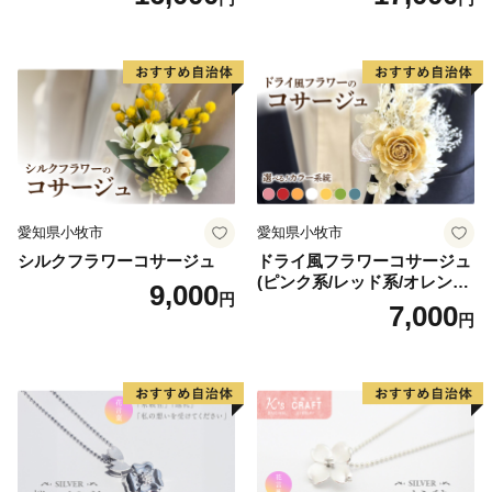
クセサリーキット 手作り セ
ット レジン LEDライト
愛知県小牧市
愛知県小牧市
シルクフラワーコサージュ
ドライ風フラワーコサージュ
(ピンク系/レッド系/オレンジ
9,000
円
系/ホワイト系/イエロー系/グ
7,000
円
リーン系/ブルー系）