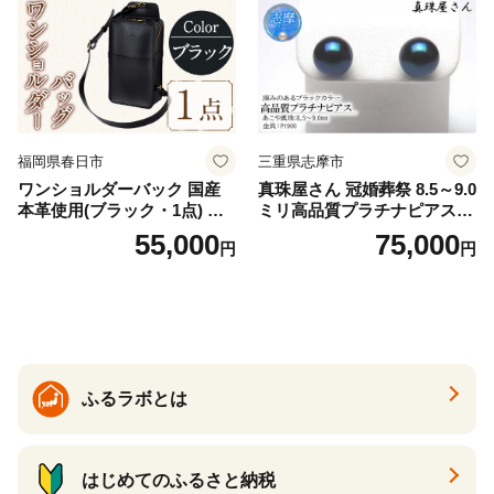
福岡県春日市
三重県志摩市
ワンショルダーバック 国産
真珠屋さん 冠婚葬祭 8.5～9.0
本革使用(ブラック・1点) 鞄
ミリ高品質プラチナピアス P
バック バッグ カバン レザー
t900 志摩産アコヤ真珠 ブラ
55,000
75,000
円
円
国産 日本製 牛革 黒 革 革製
ックパール 黒真珠
品 手作り 男性 女性 レディー
ス メンズ【ksg1307-bk】【Z
enis】
ふるラボとは
はじめてのふるさと納税