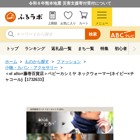
令和８年熊本地震 災害支援寄付受付について
上限額
お気に入り
カート
メニュー
検索
トップ
ランキング
返礼品一覧
まち一覧
特集
初心者ガイド
ホーム
ものから探す
ファッション
小物・カバン・アクセサリー
＜el alto×藤巻百貨店＞ベビーカシミヤ ネックウォーマー(ネイビー×チ
ャコール)【1732633】