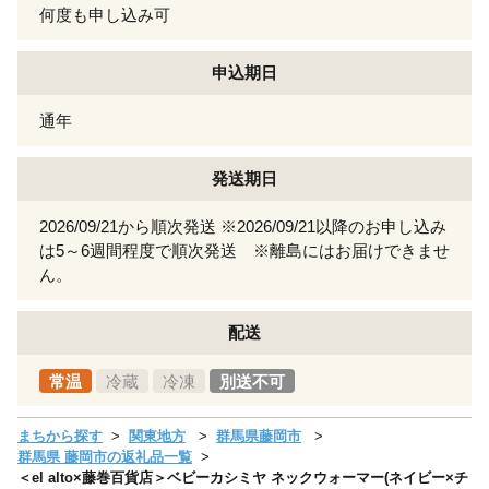
何度も申し込み可
申込期日
通年
発送期日
2026/09/21から順次発送 ※2026/09/21以降のお申し込み
は5～6週間程度で順次発送 ※離島にはお届けできませ
ん。
配送
常温
冷蔵
冷凍
別送不可
まちから探す
関東地方
群馬県藤岡市
群馬県 藤岡市の返礼品一覧
＜el alto×藤巻百貨店＞ベビーカシミヤ ネックウォーマー(ネイビー×チ