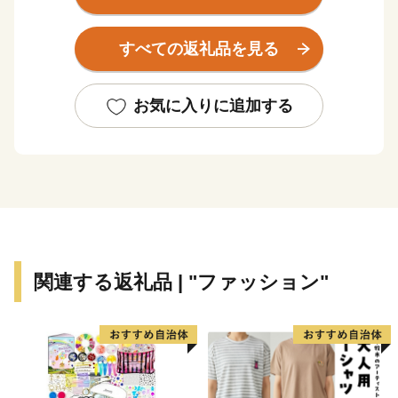
た。
市内には、鮎川・鏑川・烏川・神流川という4本の川
すべての返礼品を見る
が流れ、緑と清流に恵まれた山紫水明な地です。歴史は
古く、古墳時代の史跡も多く発見されています。また、
室町時代には関東管領職にあった上杉憲実が平井城を築
お気に入りに追加する
きました。江戸時代以降は、絹の集散地として栄え、養
蚕業の先進地・木材の集積地として発達してきました。
養蚕法の改良により良質な繭の安定供給を可能とした
「高山社」発祥の地（「高山社跡」）は、「富岡製糸場
と絹産業遺産群」の構成資産として世界文化遺産に登録
されました。
文化や歴史、自然があふれる本市は、『郷土を愛し
関連する返礼品 | "ファッション"
未来を創生する藤岡』をテーマに、市民と行政が協働し
て明るい未来を創っていくまちを目指しています。藤岡
市のまちづくりへの取組みを知っていただき、力強い応
援をお願いいたします。