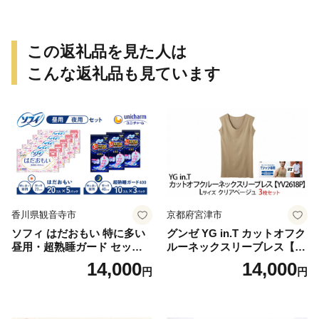
この返礼品を見た人は
こんな返礼品も見ています
香川県観音寺市
京都府宮津市
ソフィ はだおもい 特に多い
グンゼ YG in.T カットオフク
昼用・超熟睡ガード セット
ルーネックスリーブレス【Y
羽付き ナプキン 生理用品 サ
V2618P】Lサイズ クリアベ
14,000
14,000
円
円
ニタリー ユニ・チャーム
ージュ3枚セット [№5716-04
32]