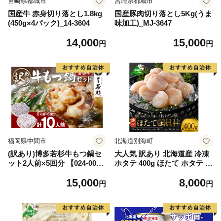
宮崎県都城市
宮崎県都城市
国産牛 赤身切り落とし1.8kg
国産豚肉切り落とし5Kg(うま
(450g×4パック)_14-3604
味加工)_MJ-3647
14,000
15,000
円
円
福岡県中間市
北海道別海町
(訳あり)博多若杉牛もつ鍋セ
大人気 訳あり 北海道産 冷凍
ット2人前×5回分 【024-002
ホタテ 400g ほたて ホタテ 帆
7】
立 貝柱 海鮮 魚介類 刺身 大
15,000
8,000
粒 天然 海鮮 ランキング 大人
円
円
気 人気 おすすめ 訳あり ）