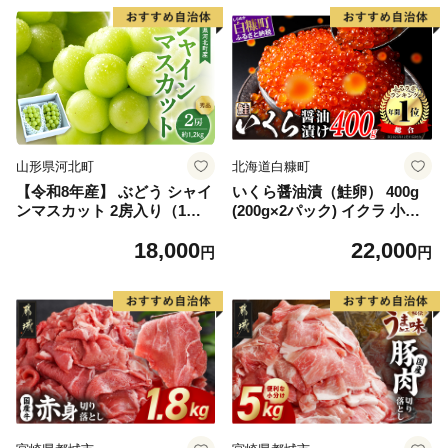
山形県河北町
北海道白糠町
【令和8年産】 ぶどう シャイ
いくら醤油漬（鮭卵） 400g
ンマスカット 2房入り（1房6
(200g×2パック) イクラ 小分
00g前後） 秀品 山形県河北町
け いくら醤油漬 鮭いくら い
18,000
22,000
産【山形eLab】 ka074-023-r
くら醤油漬け 鮭 鮭卵 ikura
円
円
8
醤油いくら 冷凍いくら いく
ら北海道 醤油鮭いくら 人気
大好評品 北海道 白糠町