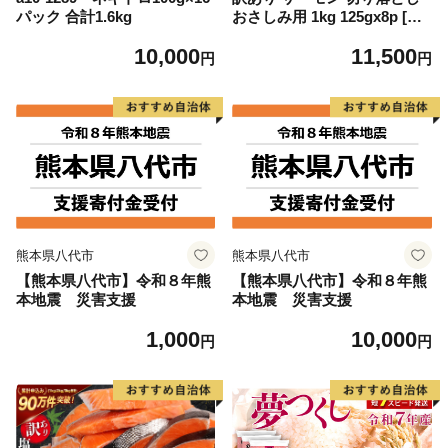
パック 合計1.6kg
おさしみ用 1kg 125gx8p [足
利本店 宮城県 気仙沼市 2056
10,000
11,500
4313] 魚 魚介類 鮭 お刺し身
円
円
刺し身 刺身 生 生食 個包装
チリ銀鮭 銀鮭 海鮮 海鮮丼 魚
介
熊本県八代市
熊本県八代市
【熊本県八代市】令和８年熊
【熊本県八代市】令和８年熊
本地震 災害支援
本地震 災害支援
1,000
10,000
円
円