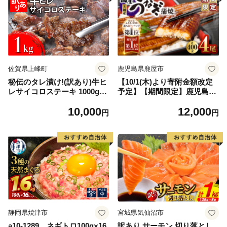
佐賀県上峰町
鹿児島県鹿屋市
秘伝のタレ漬け!(訳あり)牛ヒ
【10/1(木)より寄附金額改定
レサイコロステーキ 1000g
予定】【期間限定】鹿児島県
【B-1098-AS】
大隅産うなぎ蒲焼4尾（400
10,000
12,000
g） KN007-023
円
円
静岡県焼津市
宮城県気仙沼市
a10-1289 ネギトロ100g×16
訳あり サーモン 切り落とし