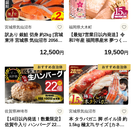
宮城県気仙沼市
福岡県大木町
訳あり 銀鮭 切身 約2kg [宮城
【最短7営業日以内発送】令
東洋 宮城県 気仙沼市 205649
和7年産 福岡県産米 夢つくし
91] 鮭 魚介類 海鮮 訳アリ 規
15kg 精米 ※北海道・沖縄・
12,500
19,500
格外 不揃い さけ サケ 鮭切身
離島は配送不可
円
円
シャケ 切り身 冷凍 家庭用 お
かず 弁当 支援 サーモン 銀鮭
切り身 魚 わけあり
佐賀県神埼市
宮城県気仙沼市
【14日以内発送！数量限定】
本 タラバガニ 脚 ボイル済 約
佐賀牛入り ハンバーグ 22個
1.5kg 極太7Lサイズ [カネダ
2.6kg(120g×22個)【佐賀牛 黒
イ 宮城県 気仙沼市 2056432