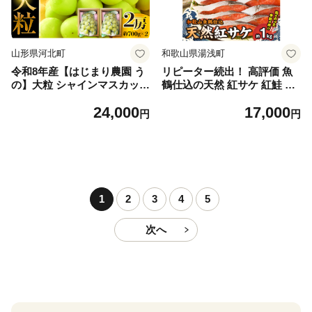
山形県河北町
和歌山県湯浅町
令和8年産【はじまり農園 う
リピーター続出！ 高評価 魚
の】大粒 シャインマスカット
鶴仕込の天然 紅サケ 紅鮭 鮭
２房（約700g×2房） 山形県
サーモン 切身 切り身 約1kg
24,000
17,000
河北町産 【河北町観光物産協
レビュー高評価 小分け 真空
円
円
会】 ka002-004-r8
パック 梅酒 真昆布 使用 だし
まろやか 天然 鮭 魚 海の幸
海鮮 魚介 食品 食べ物 おかず
お弁当 水産加工品 冷凍 グル
メ お取り寄せ 和歌山県 湯浅
町 送料無料_G7317
1
2
3
4
5
次へ