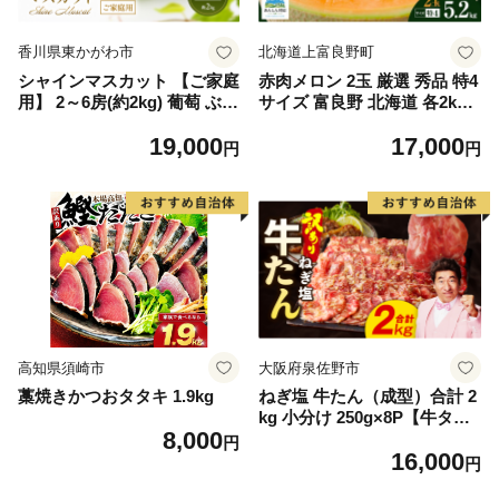
香川県東かがわ市
北海道上富良野町
シャインマスカット 【ご家庭
赤肉メロン 2玉 厳選 秀品 特4
用】 2～6房(約2kg) 葡萄 ぶど
サイズ 富良野 北海道 各2kg
う ブドウ フルーツ 果物 くだ
～2.6kg 2玉 セット ファーム
19,000
17,000
もの 果実 旬の果物 旬のフル
富良野 メロン めろん 果物 く
円
円
ーツ 香川 香川県 東かがわ市
だもの フルーツ デザート 旬
の果物 旬のフルーツ
高知県須崎市
大阪府泉佐野市
藁焼きかつおタタキ 1.9kg
ねぎ塩 牛たん（成型）合計 2
kg 小分け 250g×8P【牛タン
8,000
牛肉 焼肉用 薄切り 訳あり サ
円
16,000
イズ不揃い】
円