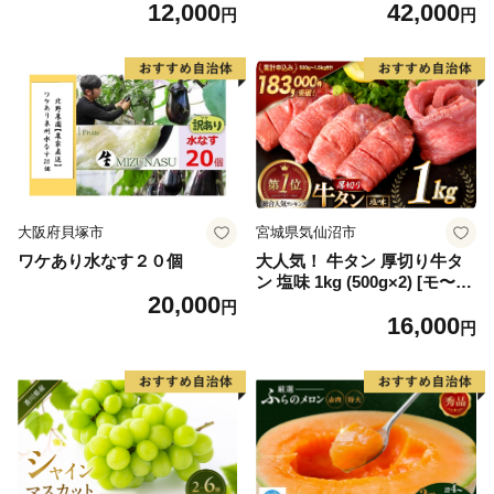
12,000
42,000
毛和牛 ブランド牛 九州 ハン
6] カニ かに 蟹 たらばがに た
円
円
バーグ 牛肉 豚肉 国産 お弁当
らば蟹 タラバ蟹 たらば タラ
おかず 惣菜 おすすめ 人気】
バ ボイル
(H083106)
大阪府貝塚市
宮城県気仙沼市
ワケあり水なす２０個
大人気！ 牛タン 厚切り牛タ
ン 塩味 1kg (500g×2) [モ〜ラ
20,000
ンド 宮城県 気仙沼市 205646
円
16,000
60] 肉 牛肉 精肉 牛たん 牛タ
円
ン塩 牛たん塩 冷凍 焼肉 BB
Q アウトドア バーベキュー
厚切り タン