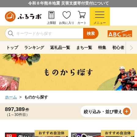
令和８年熊本地震 災害支援寄付受付について
上限額
お気に入り
カート
メニュー
検索
トップ
ランキング
返礼品一覧
まち一覧
特集
初心者ガイド
ホーム
ものから探す
897,389
件
絞り込み・並び替え
（1～30件目）