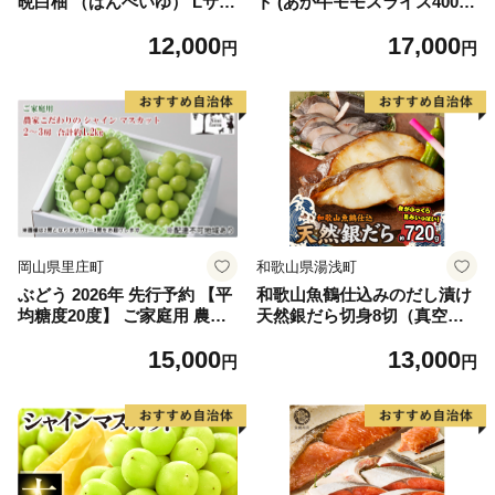
晩白柚 （ばんぺいゆ） Lサイ
ト (あか牛モモスライス400
ズ 2玉 柑橘 みかん 果物 くだ
g、あか牛のたれ200ml付き)
12,000
17,000
もの フルーツ おやつ 特産 熊
円
円
本県 八代市 【2026年12月上
旬より順次発送】
岡山県里庄町
和歌山県湯浅町
ぶどう 2026年 先行予約 【平
和歌山魚鶴仕込みのだし漬け
均糖度20度】 ご家庭用 農家
天然銀だら切身8切（真空パ
こだわりの シャイン マスカ
ック入） 約720g 小分け 独自
15,000
13,000
ット 2～3房 合計約1.2kg ブ
製法 良質な脂 ふっくら 柔ら
円
円
ドウ 葡萄 岡山県産 国産 フル
かい 身質 甘み 旨味 白身魚の
ーツ 果物 【 Nini farm 農家
トロ 梅酒 北海道南産 真こん
直送 】
ぶ だし漬け 煮付け ムニエル
味噌漬け 鍋物 冷凍 湯浅町 送
料無料_G7334