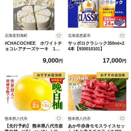
北海道別海町
北海道恵庭市
#CHACOCHEE ホワイトチ
サッポロクラシック350ml×2
ョコレアチーズケーキ 1ホ
4本【930010101】
ール(直径15cm)（北海道,別
9,000
17,000
海町,チーズ,ちーず,チーズケ
円
円
ーキ,ふるさと納税）
熊本県八代市
熊本県八代市
【先行予約】 熊本県八代市産
あか牛赤身モモスライスセッ