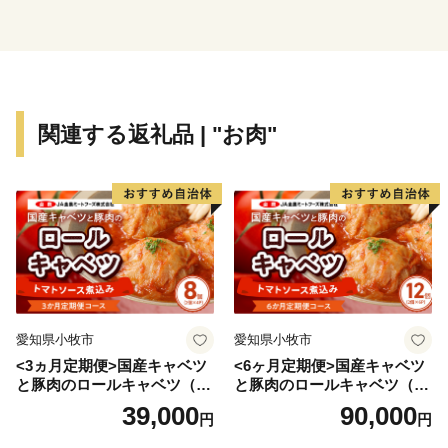
「あいら」の魅力を
たくさんの方に知っていただけるように取り組んでまい
ります。
【ご注意】
関連する返礼品 | "お肉"
※期間限定、数量限定のお礼の品がありますので、商品
説明欄の発送可能期間、申込受付期間を必ずご確認くだ
さい。
※返礼品の送付は、姶良市外にお住まいの方に限らせて
いただきます。
※各返礼品の納期情報に基づいて発送させていただきま
す。
※寄附につきましては、年度内の回数制限は現在設けて
愛知県小牧市
愛知県小牧市
おりません。
<3ヵ月定期便>国産キャベツ
<6ヶ月定期便>国産キャベツ
※返礼品の写真はイメージです。
と豚肉のロールキャベツ（4P
と豚肉のロールキャベツ（6P
入り）
入り）
39,000
90,000
円
円