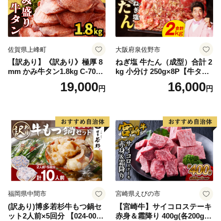
佐賀県上峰町
大阪府泉佐野市
【訳あり】《訳あり》極厚 8
ねぎ塩 牛たん（成型）合計 2
mm かみ牛タン1.8kg C-709-
kg 小分け 250g×8P【牛タン
AS
牛肉 焼肉用 薄切り 訳あり サ
19,000
16,000
円
円
イズ不揃い】
福岡県中間市
宮崎県えびの市
(訳あり)博多若杉牛もつ鍋セ
【宮崎牛】サイコロステーキ
ット2人前×5回分 【024-002
赤身＆霜降り 400g(各200g×