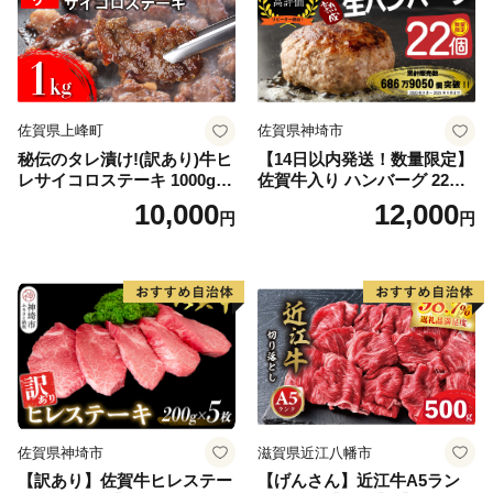
佐賀県上峰町
佐賀県神埼市
秘伝のタレ漬け!(訳あり)牛ヒ
【14日以内発送！数量限定】
レサイコロステーキ 1000g
佐賀牛入り ハンバーグ 22個
【B-1098-AS】
2.6kg(120g×22個)【佐賀牛
10,000
12,000
円
円
黒毛和牛 ブランド牛 九州 ハ
ンバーグ 牛肉 豚肉 国産 お弁
当 おかず 惣菜 おすすめ 人
気】(H083106)
佐賀県神埼市
滋賀県近江八幡市
【訳あり】佐賀牛ヒレステー
【げんさん】近江牛A5ラン