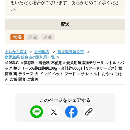
をいただく場合がございます。あらかじめご了承くださ
い。
配送
常温
冷蔵
冷凍
まちから探す
九州地方
鹿児島県姶良市
鹿児島県 姶良市の返礼品一覧
a1086-C ＜保存料・着色料 不使用＞愛犬用無添加テリーヌ レトルトパ
ック 鶏テリーヌ6袋(1袋約100g・合計約600g)【Nフードサービス】姶
良市 鶏 テリーヌ 犬 ドッグ ペット フード エサ レトルト おやつ ごは
ん ご飯 間食 ご褒美
このページをシェアする