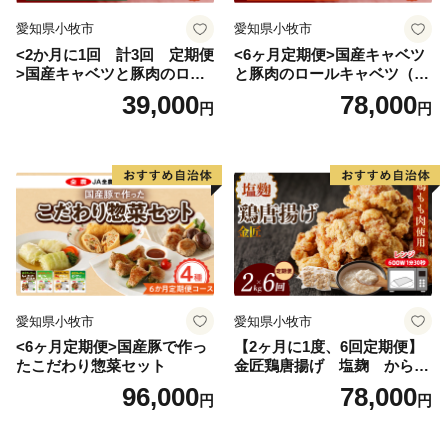
愛知県小牧市
愛知県小牧市
<2か月に1回 計3回 定期便
<6ヶ月定期便>国産キャベツ
>国産キャベツと豚肉のロー
と豚肉のロールキャベツ（4P
ルキャベツ（4P入り）
入り）
39,000
78,000
円
円
愛知県小牧市
愛知県小牧市
<6ヶ月定期便>国産豚で作っ
【2ヶ月に1度、6回定期便】
たこだわり惣菜セット
金匠鶏唐揚げ 塩麹 からあ
げ
96,000
78,000
円
円