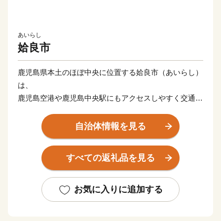
あいらし
姶良市
鹿児島県本土のほぼ中央に位置する姶良市（あいらし）
は、
鹿児島空港や鹿児島中央駅にもアクセスしやすく交通の
利便性が高いまちとして、
人々が移り住んでくる “暮らしやすいまち”です。
自治体情報を見る
「街の住み心地ランキング（鹿児島県版）」では1位の
評価をいただき、
すべての返礼品を見る
雄大な桜島を眼前にして自然・歴史・伝統・文化が息づ
く一方で、
街の中心部は大型商業施設や飲食店も増え賑わいを増し
お気に入りに追加する
ています。
ふるさと納税で可能性全開！様々な特産品をはじめ、