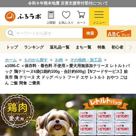
令和８年熊本地震 災害支援寄付受付について
上限額
お気に入り
カート
メニュー
検索
トップ
ランキング
返礼品一覧
まち一覧
特集
初心者ガイド
ホーム
ものから探す
お肉
その他肉・加工品
a1086-C ＜保存料・着色料 不使用＞愛犬用無添加テリーヌ レトルトパ
ック 鶏テリーヌ6袋(1袋約100g・合計約600g)【Nフードサービス】姶
良市 鶏 テリーヌ 犬 ドッグ ペット フード エサ レトルト おやつ ごは
ん ご飯 間食 ご褒美