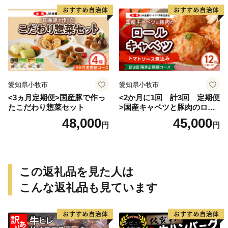
愛知県小牧市
愛知県小牧市
<3ヵ月定期便>国産豚で作っ
<2か月に1回 計3回 定期便
たこだわり惣菜セット
>国産キャベツと豚肉のロー
ルキャベツ（6P入り）
48,000
45,000
円
円
この返礼品を見た人は
こんな返礼品も見ています