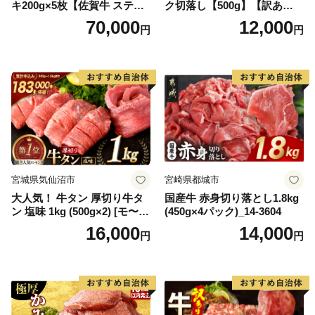
キ200g×5枚【佐賀牛 ステー
ク切落し【500g】【訳あり】
キ ブランド肉 ヒレ肉 フィレ
【DG12W】
70,000
12,000
円
円
肉 ジューシー ヘルシー】(H0
65175)
宮城県気仙沼市
宮崎県都城市
大人気！ 牛タン 厚切り牛タ
国産牛 赤身切り落とし1.8kg
ン 塩味 1kg (500g×2) [モ〜ラ
(450g×4パック)_14-3604
ンド 宮城県 気仙沼市 205646
16,000
14,000
円
円
60] 肉 牛肉 精肉 牛たん 牛タ
ン塩 牛たん塩 冷凍 焼肉 BB
Q アウトドア バーベキュー
厚切り タン