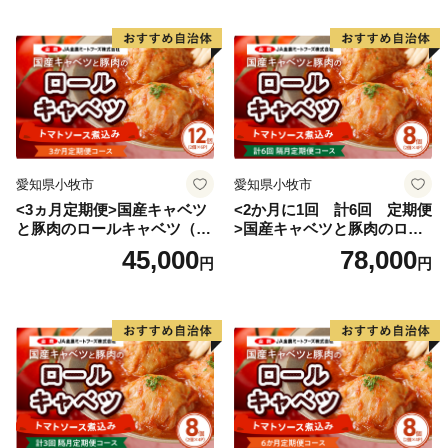
愛知県小牧市
愛知県小牧市
<3ヵ月定期便>国産キャベツ
<2か月に1回 計6回 定期便
と豚肉のロールキャベツ（6P
>国産キャベツと豚肉のロー
入り）
ルキャベツ（4P入り）
45,000
78,000
円
円