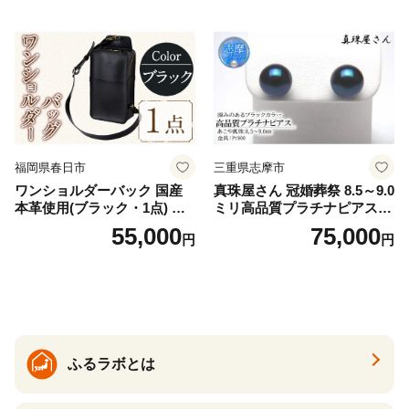
福岡県春日市
三重県志摩市
ワンショルダーバック 国産
真珠屋さん 冠婚葬祭 8.5～9.0
本革使用(ブラック・1点) 鞄
ミリ高品質プラチナピアス P
バック バッグ カバン レザー
t900 志摩産アコヤ真珠 ブラ
55,000
75,000
円
円
国産 日本製 牛革 黒 革 革製
ックパール 黒真珠
品 手作り 男性 女性 レディー
ス メンズ【ksg1307-bk】【Z
enis】
ふるラボとは