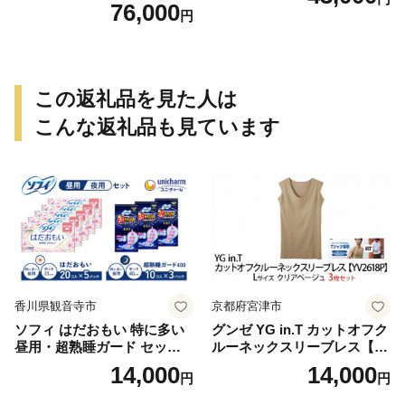
76,000
円
この返礼品を見た人は
こんな返礼品も見ています
香川県観音寺市
京都府宮津市
ソフィ はだおもい 特に多い
グンゼ YG in.T カットオフク
昼用・超熟睡ガード セット
ルーネックスリーブレス【Y
羽付き ナプキン 生理用品 サ
V2618P】Lサイズ クリアベ
14,000
14,000
円
円
ニタリー ユニ・チャーム
ージュ3枚セット [№5716-04
32]