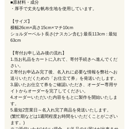
■原材料・成分
・厚手で丈夫な帆布生地を使用しています。
【サイズ】
横幅26cm×高さ15cm×マチ10cm
ショルダーベルト長さ(ナスカン含む) 最長113cm : 最短
63cm
【寄付お申し込み後の流れ】
1.当お礼品をカートに入れて、寄付手続きへ進んでくだ
さい。
2.寄付お申込み完了後、名入れに必要な情報を弊社へお
送りいただくための「お仕立て券」を発送いたします。
3.届いたお仕立て券をご確認いただき、オーダー専用サ
イトからオーダーを完了してください。
4.オーダーいただいた内容をもとに製作を開始いたしま
す。
5.最短2営業日～名入れ完了商品を発送いたします。
(繁忙期などは1週間程度お時間をいただくことがござい
ます。)
※ご返信いただけない場合、お礼品のお届けが出来ませ