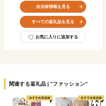
郷インターチェンジ周辺の土地区画整理などにより、人
自治体情報を見る
口増加と企業進出が進む一方で、豊かな自然に恵まれ、
四季折々の景色を楽しむことができる魅力あふれるまち
すべての返礼品を見る
として、にぎわいを見せています。
三郷市は道路交通網の整備も進んでいます。江戸川に
建設中の三郷流山橋が令和５年度に開通予定であるとと
お気に入りに追加する
もに、常磐自動車道三郷料金所スマートインターチェン
ジは、大型車も利用可能となっており、今後は、フルイ
ンター化への整備を進めています。
三郷市は平成２５年３月に「日本一の読書のまち」を
宣言しました。「読書活動をとおして人と人との絆を結
び、誰もが、いつでも読書に親しみ、心豊かに暮らすこ
とができる、文化のかおり高いまち」を目指す将来像に
関連する返礼品 | "ファッション"
掲げ、「全国家読ゆうびんコンクール」、「秋の読書ま
つり」など多くの事業を実施しています。
これまで続いてきた三郷市の発展をさらに飛躍させ、
「きらりとひかる田園都市みさと～人にも企業にも選ば