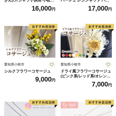
さんのTシャツ子供用 小牧市
バーチェ レジンキット ハン
制70周年記念
ドメイド レジンクラフト ア
16,000
17,000
円
円
クセサリーキット 手作り セ
ット レジン LEDライト
愛知県小牧市
愛知県小牧市
シルクフラワーコサージュ
ドライ風フラワーコサージュ
(ピンク系/レッド系/オレンジ
9,000
円
系/ホワイト系/イエロー系/グ
7,000
円
リーン系/ブルー系）