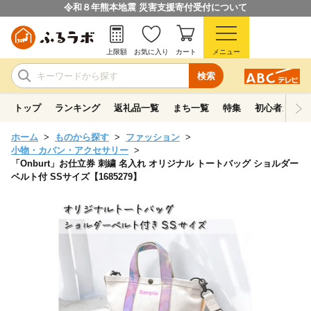
令和８年熊本地震 災害支援寄付受付について
上限額
お気に入り
カート
メニュー
検索
トップ
ランキング
返礼品一覧
まち一覧
特集
初心者ガイド
ホーム
ものから探す
ファッション
小物・カバン・アクセサリー
「Onburt」お仕立券 刺繍 名入れ オリジナル トートバッグ ショルダー
ベルト付 SSサイズ【1685279】