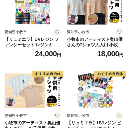
れる魅力的なまち～」の実現を目指し、これまで以上に
魅力あるまちづくりを進めてまいります。
愛知県小牧市
愛知県小牧市
【リュミエラ】UVレジン フ
小牧市のアーティスト奥山優
ァンシーセット レジンキッ
さんのTシャツ大人用 小牧市
ト ハンドメイド レジンクラ
制70周年記念
24,000
18,000
円
円
フト アクセサリーキット 手
作り セット レジン LEDライ
ト
愛知県小牧市
愛知県小牧市
小牧市のアーティスト奥山優
【リュミエラ】UVレジン ビ