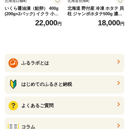
北海道白糠町
北海道別海町
いくら醤油漬（鮭卵） 400g
北海道 野付産 冷凍 ホタテ 貝
(200g×2パック) イクラ 小分
柱 ジャンボホタテ500g 濃厚
け いくら醤油漬 鮭いくら い
な旨味と甘み （ほたて ホタ
22,000
18,000
円
円
くら醤油漬け 鮭 鮭卵 ikura
テ 帆立 貝柱 ホタテ貝柱 大玉
醤油いくら 冷凍いくら いく
大粒 北海道 別海 野付 ふるさ
ら北海道 醤油鮭いくら 人気
と納税）
大好評品 北海道 白糠町
ふるラボとは
はじめてのふるさと納税
よくあるご質問
コラム