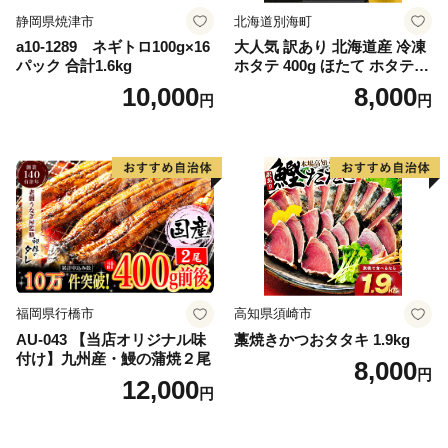
静岡県焼津市
北海道別海町
a10-1289 ネギトロ100g×16
大人気 訳あり 北海道産 冷凍
パック 合計1.6kg
ホタテ 400g ほたて ホタテ
帆立 貝柱 海鮮 魚介類 刺身
10,000
8,000
円
円
大粒 天然 海鮮 ランキング 大
人気 人気 おすすめ 訳あり ）
福岡県行橋市
高知県須崎市
AU-043 【当店オリジナル味
藁焼きかつおタタキ 1.9kg
付け】九州産・鰻の蒲焼２尾
8,000
円
12,000
円