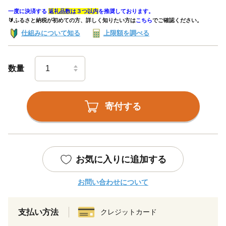
一度に決済する
返礼品数は３つ以内
を推奨しております。
🔰ふるさと納税が初めての方、詳しく知りたい方は
こちら
でご確認ください。
仕組みについて知る
上限額を調べる
数量
寄付する
お気に入りに追加する
お問い合わせについて
支払い方法
クレジットカード