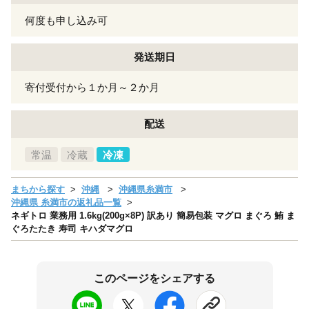
何度も申し込み可
発送期日
寄付受付から１か月～２か月
配送
常温
冷蔵
冷凍
まちから探す
沖縄
沖縄県糸満市
沖縄県 糸満市の返礼品一覧
ネギトロ 業務用 1.6kg(200g×8P) 訳あり 簡易包装 マグロ まぐろ 鮪 ま
ぐろたたき 寿司 キハダマグロ
このページをシェアする