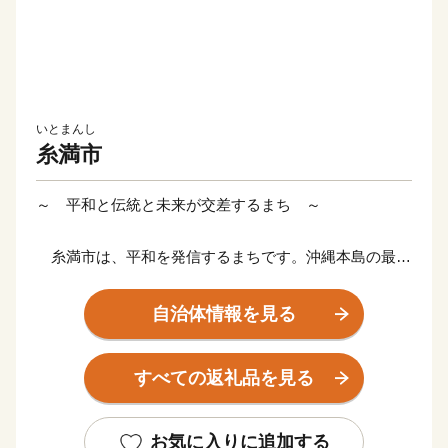
いとまんし
糸満市
～ 平和と伝統と未来が交差するまち ～
糸満市は、平和を発信するまちです。沖縄本島の最南
端に位置し、沖縄戦終焉の地である糸満市は、ひめゆり
の塔や平和祈念公園をはじめ、各都道府県の慰霊碑が多
自治体情報を見る
数存在するなど平和の尊さと戦争の悲惨さを発信するま
ちで、修学旅行など平和学習の場となっています。
すべての返礼品を見る
糸満市は、伝統文化を大切にするまちです。糸満ハー
レーや糸満大綱引をはじめ、ウシデーク、棒術、エイサ
お気に入りに追加する