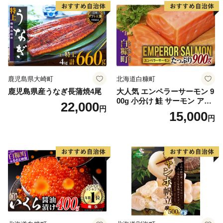
鹿児島県大崎町
北海道白糠町
鹿児島県産うなぎ長蒲焼4尾
大人気 エンペラーサーモン 9
00g 小分け 鮭 サーモン アト
22,000
円
ランティックサーモン 水産
15,000
円
庁長官賞 受賞 さけ シャケ し
ゃけ sake カルパッチョ ソテ
ー レアステーキ 人気 高級 大
満足 美味しい 贈答 生食用 刺
身 お刺身 刺し身 魚介類 海鮮
冷凍 厚切り 薄切り ふるさと
納税 ふるさとチョイス チョ
イス 北海道 白糠町