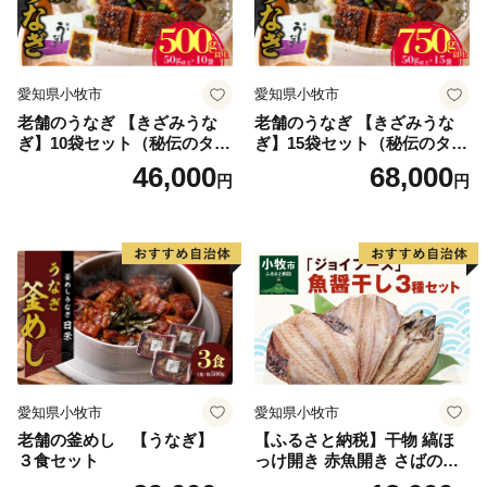
愛知県小牧市
愛知県小牧市
老舗のうなぎ 【きざみうな
老舗のうなぎ 【きざみうな
ぎ】10袋セット（秘伝のタレ
ぎ】15袋セット（秘伝のタレ
付）
付）
46,000
68,000
円
円
愛知県小牧市
愛知県小牧市
老舗の釜めし 【うなぎ】
【ふるさと納税】干物 縞ほ
３食セット
っけ開き 赤魚開き さばの開
き 魚醤干し 3種 セット 詰め