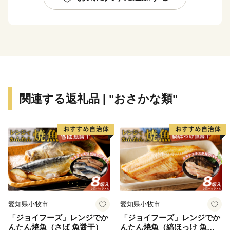
ーなどの伝統行事が各字に息づき、また全国でも珍しい
旧暦文化と古い佇まいが色濃く残るまちです。
糸満市は、未来への可能性あふれるまちです。西崎町
や潮崎町など広大な埋め立て事業により工業団地、新興
住宅街が形成され、最近は大型ホテルの進出もあり、観
光にも力を入れています。新たに国道331号の4車線開
関連する返礼品 | "おさかな類"
通により、那覇空港との時間距離が15分～20分と短く
なり、多くの企業誘致も見込まれています。また、農漁
業も盛んですが、特に卸売市場を整備し、水産物の国際
的物流拠点を目指しています。
このように糸満市は、平和と伝統と未来が交差する発
展の可能性を大きく秘めたまちです。糸満市でたくさん
の再発見をし、魅力を楽しむとともに、今後の新しい糸
愛知県小牧市
愛知県小牧市
満市にご注目ください。
「ジョイフーズ」レンジでか
「ジョイフーズ」レンジでか
んたん焼魚（さば 魚醤干）
んたん焼魚（縞ほっけ 魚醤