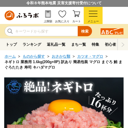
令和８年熊本地震 災害支援寄付受付について
上限額
お気に入り
カート
メニュー
検索
トップ
ランキング
返礼品一覧
まち一覧
特集
初心者ガイド
ホーム
ものから探す
おさかな類
カツオ・マグロ
ネギトロ 業務用 1.6kg(200g×8P) 訳あり 簡易包装 マグロ まぐろ 鮪 ま
ぐろたたき 寿司 キハダマグロ