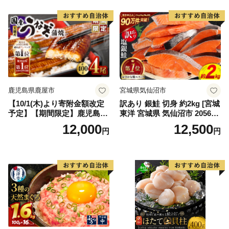
鹿児島県鹿屋市
宮城県気仙沼市
【10/1(木)より寄附金額改定
訳あり 銀鮭 切身 約2kg [宮城
予定】【期間限定】鹿児島県
東洋 宮城県 気仙沼市 205649
大隅産うなぎ蒲焼4尾（400
91] 鮭 魚介類 海鮮 訳アリ 規
12,000
12,500
円
円
g） KN007-023
格外 不揃い さけ サケ 鮭切身
シャケ 切り身 冷凍 家庭用 お
かず 弁当 支援 サーモン 銀鮭
切り身 魚 わけあり