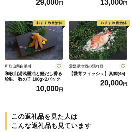
29,000
13,000
円
円
合わせ 魚 おかず 肉厚 おいし
い さば 赤魚 縞ホッケ ジョイ
フーズ 魚貝類 お取り寄せ お
取り寄せグルメ 魚醤 ナンプ
ラー 愛知県 小牧市 冷凍 送料
無料
和歌山県白浜町
愛媛県地酒の隠れ郷
和歌山湯浅醤油と鰹だし香る
【愛育フィッシュ】真鯛(45)
珍味 数の子 100g×2パック
20,000
円
10,000
円
この返礼品を見た人は
こんな返礼品も見ています