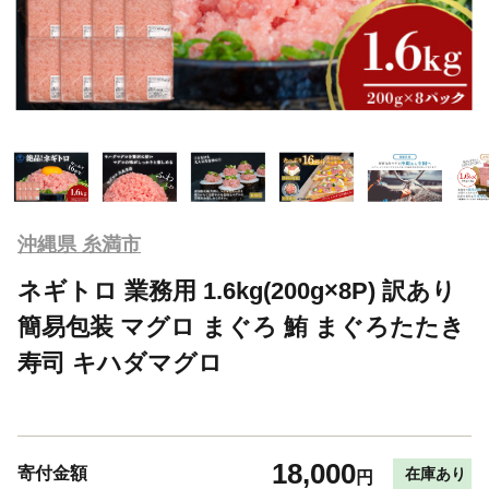
沖縄県 糸満市
ネギトロ 業務用 1.6kg(200g×8P) 訳あり
簡易包装 マグロ まぐろ 鮪 まぐろたたき
寿司 キハダマグロ
18,000
寄付金額
在庫あり
円