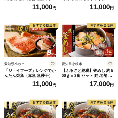
干）
11,000
11,000
円
円
愛知県小牧市
愛知県小牧市
「ジョイフーズ」レンジでか
【ふるさと納税】釜めし 約 5
んたん焼魚（赤魚 魚醤干）
00ｇ × 3食 セット 鮭 老舗 急
速冷凍 レンチン 時短 簡単調
11,000
17,000
円
円
理 食品 加工品 海鮮 手作り
ほくほく ご飯 お弁当 おにぎ
り お茶漬け お取り寄せ お取
り寄せグルメ 愛知県 小牧市
送料無料