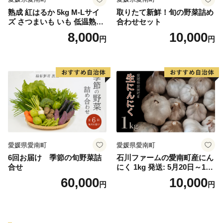
熟成 紅はるか 5kg M-Lサイ
取りたて新鮮！旬の野菜詰め
ズ さつまいも いも 低温熟成
合わせセット
完全熟成収穫 甘い 糖度 焼き
8,000
10,000
円
円
芋 やきいも スイートポテト
おやつ 高糖度 料理 国産 愛媛
県 愛南町 青果市場
愛媛県愛南町
愛媛県愛南町
6回お届け 季節の旬野菜詰
石川ファームの愛南町産にん
合せ
にく 1kg 発送: 5月20日～11
月30日
60,000
10,000
円
円