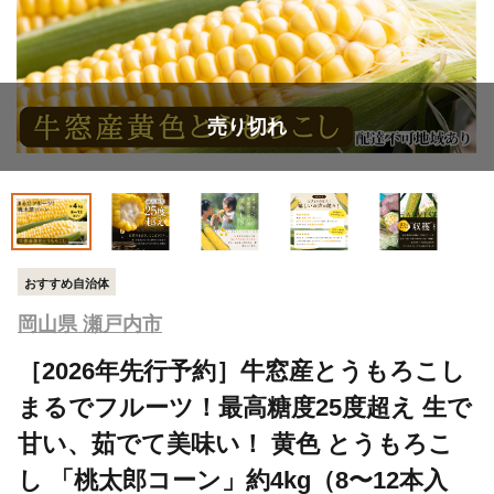
売り切れ
おすすめ自治体
岡山県 瀬戸内市
［2026年先行予約］牛窓産とうもろこし
まるでフルーツ！最高糖度25度超え 生で
甘い、茹でて美味い！ 黄色 とうもろこ
し 「桃太郎コーン」約4kg（8〜12本入