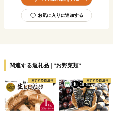
な港町です。牛窓オリーブ園の高台から望む瀬戸内海の
美しい眺めと優しい潮風は来訪者の心を癒してくれるで
しょう。
お気に入りに追加する
市中部の邑久町では日本の朝日百選にも選ばれた虫明湾
での牡蠣の養殖、水田地帯での稲作、丘陵地でのピオー
ネやシャインマスカットの栽培などが盛んです。
鎌倉時代より日本刀の一大産地として栄えた市北部の長
船町は古くから刀鍛冶が盛んで、このたび８００年ぶり
関連する返礼品 | "お野菜類"
に里帰りした国宝「山鳥毛」の山野が燃えるようにも見
える複雑な刃紋は多くのファンを魅了してやみません。
備前長船刀剣博物館にてこの地で古より受け継がれてき
た刀剣文化をご鑑賞ください。
３町それぞれの魅力が詰まった瀬戸内市に是非一度お越
しください。