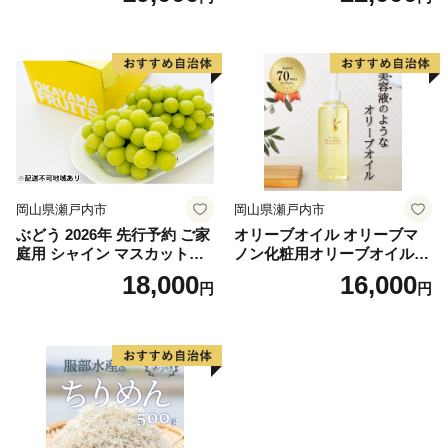
物 ギフト 果物類 種なし デザ
ーブ油 食用油 ギフト
ート 食後 おやつ 産地直送
岡山県瀬戸内市
岡山県瀬戸内市
ぶどう 2026年 先行予約 ご家
オリーブオイル オリーブマ
庭用 シャイン マスカット
ノン化粧用オリーブオイル 2
2〜3房 合計約1.2kg ブドウ
00ml オリーブ オイル 美容
18,000
16,000
円
円
葡萄 岡山県産 国産 フルーツ
スキンケア 化粧用 油 オリー
果物 ギフト
ブ油