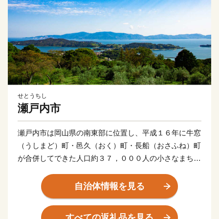
せとうちし
瀬戸内市
瀬戸内市は岡山県の南東部に位置し、平成１６年に牛窓
（うしまど）町・邑久（おく）町・長船（おさふね）町
が合併してできた人口約３７，０００人の小さなまちで
す。
自治体情報を見る
江戸時代に朝鮮通信使の寄港地として栄えた古い街並み
が残る市南部の牛窓町は多くの観光客が訪れる風光明媚
すべての返礼品を見る