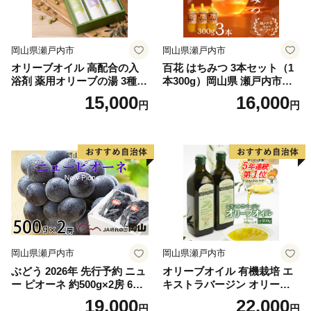
岡山県瀬戸内市
岡山県瀬戸内市
オリーブオイル 高配合の入
百花 はちみつ 3本セット（1
浴剤 薬用オリーブの湯 3種
本300g）岡山県 瀬戸内市産
セット 1本 500ml オリーブ
石黒農園 ヨーグルト パン 砂
15,000
16,000
円
円
オイル 油 オリーブ油 薬用 液
糖の代わり 香り高い いい香
体 入浴剤 スキンケア 美容
り 季節の花の蜜 トンガリ容
器入り
岡山県瀬戸内市
岡山県瀬戸内市
ぶどう 2026年 先行予約 ニュ
オリーブオイル 有機栽培 エ
ー ピオーネ 約500g×2房 6月
キストラバージン オリーブ
下旬〜7月下旬発送 ブドウ 葡
オイル シングル 2本 セット
19,000
22,000
円
円
萄 岡山県産 国産 フルーツ 果
オーガニック 調味料 油 オリ