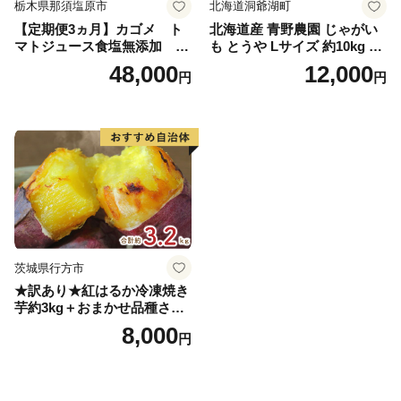
栃木県那須塩原市
北海道洞爺湖町
【定期便3ヵ月】カゴメ ト
北海道産 青野農園 じゃがい
マトジュース食塩無添加 72
も とうや Lサイズ 約10kg 20
0ml PET×15本 1ケース 毎月
26年10月初旬～12月下旬頃お
48,000
12,000
円
円
届く 3ヵ月 3回コース ns001-
届け 先行予約 北海道 ジャガ
005 【 KAGOME 野菜ジュー
イモ トウヤ 馬鈴薯 ポテト 芋
ス 】
いも イモ 黄色 旬 野菜 農作
物 産地直送 お取り寄せ 国産
茨城県行方市
★訳あり★紅はるか冷凍焼き
芋約3kg＋おまかせ品種さつ
まいも 合計約3.2kg｜さつ
8,000
円
まいも サツマイモ さつま芋
焼き芋 やきいも 冷凍 冷凍焼
き芋 訳あり 訳アリ 紅はるか
茨城県 行方市(EY-25)