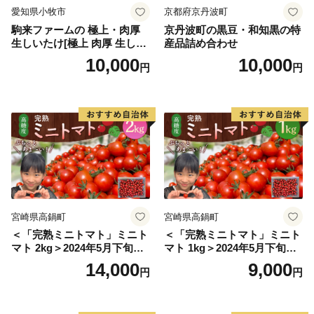
愛知県小牧市
京都府京丹波町
駒来ファームの 極上・肉厚
京丹波町の黒豆・和知黒の特
生しいたけ[極上 肉厚 生しい
産品詰め合わせ
たけ 生シイタケ 生椎茸 安心
10,000
10,000
円
円
安全 国産 採れたて 新鮮 きの
こ 野菜]
宮崎県高鍋町
宮崎県高鍋町
＜「完熟ミニトマト」ミニト
＜「完熟ミニトマト」ミニト
マト 2kg＞2024年5月下旬迄
マト 1kg＞2024年5月下旬迄
に順次出荷 野菜ソムリエサ
に順次出荷 野菜ソムリエサ
14,000
9,000
円
円
ミット アルル・リリカ共に
ミット アルル・リリカ共に
銀賞受賞！！(2023年11月開
銀賞受賞！！(2023年11月開
催)1回食べてみらんね？宮崎
催)1回食べてみらんね？宮崎