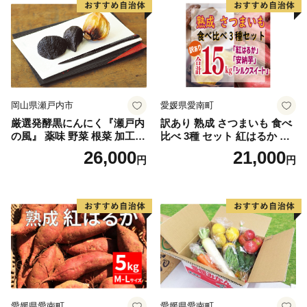
県 高鍋町産 産地直送 有機肥
県 高鍋町産 産地直送 有機肥
料使用 高糖度 西森農園
料使用 高糖度 西森農園
岡山県瀬戸内市
愛媛県愛南町
厳選発酵黒にんにく『瀬戸内
訳あり 熟成 さつまいも 食べ
の風』 薬味 野菜 根菜 加工食
比べ 3種 セット 紅はるか 安
品
納芋 シルクスイート 合計 15
26,000
21,000
円
円
kg サイズ混合 サツマイモ 焼
き芋 干し芋 丸干し 冷凍焼き
芋 冷やし焼き芋 やきいも 蜜
芋 ほしいも スイートポテト
いも天 サイズミックス 甘い
ねっとり 生芋 新芋 あんのう
いも 甘藷 べにはるか スイー
ツ 国産 糖度 産地直送 農家直
送 数量限定 21000円 愛媛 愛
南 ミッチーのおみかん畑
愛媛県愛南町
愛媛県愛南町