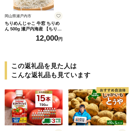
岡山県瀬戸内市
ちりめんじゃこ 牛窓 ちりめ
ん 500g 瀬戸内海産 【ちりめ
ん ちりめんじゃこ 上乾ちり
12,000
円
めん しらす しらす干し 大容
量 ごはん ごはんのお供 ふり
かけ おにぎり ギフト 贈答 岡
山県 瀬戸内市 牛窓 瀬戸内海
服部水産】【配達不可：離
この返礼品を見た人は
島】
こんな返礼品も見ています