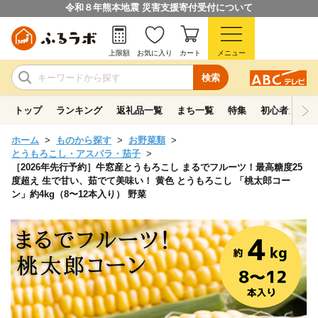
令和８年熊本地震 災害支援寄付受付について
上限額
お気に入り
カート
メニュー
検索
トップ
ランキング
返礼品一覧
まち一覧
特集
初心者ガイド
ホーム
ものから探す
お野菜類
とうもろこし・アスパラ・茄子
［2026年先行予約］牛窓産とうもろこし まるでフルーツ！最高糖度25
度超え 生で甘い、茹でて美味い！ 黄色 とうもろこし 「桃太郎コー
ン」約4kg（8〜12本入り） 野菜