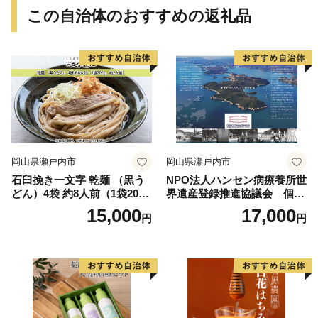
この自治体のおすすめの返礼品
岡山県瀬戸内市
岡山県瀬戸内市
石臼挽き一文字 乾麺 （黒う
NPO法人ハンセン病療養所世
どん）4袋 約8人前（1袋200
界遺産登録推進協議会 個人
g、約2人前） 備前福岡 一文
正会員 1年分 チケット
15,000
17,000
円
円
字うどん 麺類 小麦製品 ざる
うどん かけうどん 子供 お昼
ランチ あっさり さっぱり 地
元 小麦粉 風味