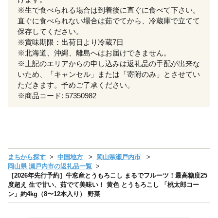
※生で食べられる場合は到着後に直ぐに食べて下さい。
直ぐに食べられない場合は茹でてから、冷蔵庫で立てて
保存してください。
※賞味期限：出荷日より冷蔵7日
※北海道、沖縄、離島へはお届けできません。
※上記のエリアからの申し込みは返礼品の手配が出来な
いため、「キャンセル」または「寄附のみ」とさせてい
ただきます。予めご了承ください。
※商品コード: 57350982
まちから探す
中国地方
岡山県瀬戸内市
岡山県 瀬戸内市の返礼品一覧
［2026年先行予約］牛窓産とうもろこし まるでフルーツ！最高糖度25
度超え 生で甘い、茹でて美味い！ 黄色 とうもろこし 「桃太郎コー
ン」約4kg（8〜12本入り） 野菜