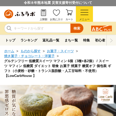
令和８年熊本地震 災害支援寄付受付について
上限額
お気に入り
カート
メニュー
検索
トップ
ランキング
返礼品一覧
まち一覧
特集
初心者ガイド
ホーム
ものから探す
お菓子・スイーツ
焼き菓子・チョコレート・洋菓子
グルテンフリー 低糖質スイーツ マフィン 6個（3種×各2個） / スイー
ツ マフィン 低糖質 ダイエット 朝食 お菓子 焼菓子 糖質オフ 個包装 ギ
フト（小麦粉・砂糖・トランス脂肪酸・人工甘味料・不使用）
【LowCarbHouse 】