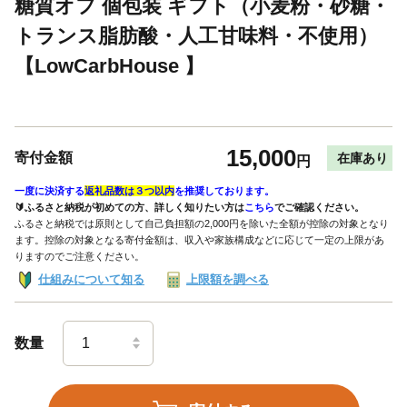
糖質オフ 個包装 ギフト（小麦粉・砂糖・
トランス脂肪酸・人工甘味料・不使用）
【LowCarbHouse 】
15,000
寄付金額
在庫あり
円
一度に決済する
返礼品数は３つ以内
を推奨しております。
🔰ふるさと納税が初めての方、詳しく知りたい方は
こちら
でご確認ください。
ふるさと納税では原則として自己負担額の2,000円を除いた全額が控除の対象となり
ます。控除の対象となる寄付金額は、収入や家族構成などに応じて一定の上限があ
りますのでご注意ください。
仕組みについて知る
上限額を調べる
数量