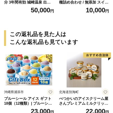
分 3年間有効 城崎温泉 出石
種詰め合わせ / 無添加 スイー
竹野 神鍋 など 宿泊施設 飲食
ツ ジェラート シャーベット
50,000
10,000
円
円
店 観光施設 250施設以上で使
アイスクリーム 卵 小麦粉不
える旅行券 「豊岡旅幸券」
使用 手作り プレセント お土
旅行 宿泊 旅 トラベルの チケ
産 贈り物 ギフト お取り寄せ
ット
【狩野牧場】
この返礼品を見た人は
こんな返礼品も見ています
沖縄県浦添市
北海道別海町
ブルーシール アイス ギフト
べつかいのアイスクリーム屋
18個（12種類）| ブルーシー
さんプレミアムミルクリッチ
ルアイス ブルーシールアイ
12個（AP-01）（ 北海道アイ
23,000
22,000
円
円
スクリーム 着日指定可能 送
ス 北海道産アイス アイス ア