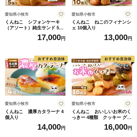
愛知県小牧市
愛知県小牧市
くんねこ シフォンケーキ
くんねこ ねこのフィナンシ
（アソート）純生サンド 5個
ェ 10個入り
入
17,000
13,000
円
円
愛知県小牧市
愛知県小牧市
くんねこ 濃厚カタラーナ 4
くんねこ おいしいお米のく
個入り
っきー 4種類 クッキー グル
テンフリー
14,000
16,000
円
円