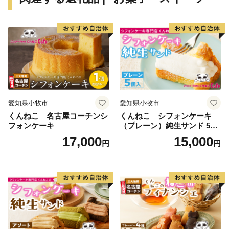
まちに満ちていること。
５．内発型の地域産業がすくすくと育っているこ
と。
６．子どもたちが地域への愛着を育み、豊岡で世界
と出会っていること。
これらの状態を達成すれば、豊岡は世界で輝くことが
できるはずです。
愛知県小牧市
愛知県小牧市
私たちは、みんなの力を合せて目指す都市像に向かっ
くんねこ 名古屋コーチンシ
くんねこ シフォンケーキ
ていきます。
フォンケーキ
（プレーン）純生サンド 5個
入
17,000
15,000
円
円
豊岡市長