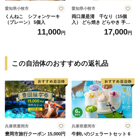
愛知県小牧市
愛知県小牧市
くんねこ シフォンケーキ
両口屋是清 千なり（15個
（プレーン） 5個入
入） どら焼き どらやき 手土
産 お土産 土産 丹波大納言小
11,000
17,000
円
円
豆 抹茶 林檎 りんご 慶事 お
祝い 法事 法要 詰め合わせ お
取り寄せ 瓢箪 豊臣秀吉 焼印
個包装 贈り物 老舗 お茶菓子
この自治体のおすすめの返礼品
兵庫県豊岡市
兵庫県豊岡市
豊岡市旅行クーポン 15,000円
牛飼いのジェラートセット 6