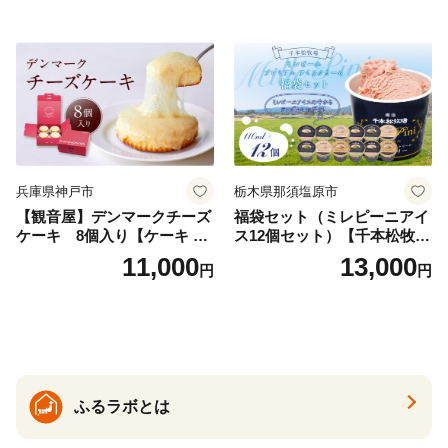
兵庫県神戸市
栃木県那須塩原市
【観音屋】デンマークチーズ
福袋セット（ミレピーニアイ
ケーキ 8個入り【ケーキ チ
ス12個セット）【千本松牧
ーズケーキ 人気スイーツ お
場】 ns025-014-12 【デザー
11,000
13,000
円
円
すすめスイーツ 神戸スイー
ト 詰め合わせ ギフト】
ツ 新感覚チーズケーキ おす
すめケーキ 兵庫県 神戸市 D0
910-17】
ふるラボとは