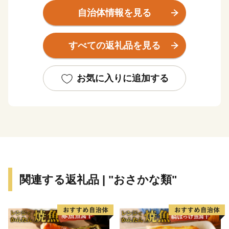
人が暮らすのにまさに「ぼっちり」の都市サイズです。
自治体情報を見る
市域はかなり広いのですが、市街地としては南北３キ
ロ、東西５キロほど。
すべての返礼品を見る
そのエリアの中に街の機能がぎゅっと詰まったコンパク
トな街です。
お気に入りに追加する
高知の魅力は、近くでとれた新鮮な魚や野菜など、季節
の食材に事欠かないおいしい生活。
なによりこの地に暮らすことが幸せだと言ってはばから
ない、明るい土佐人たちがいます。
関連する返礼品 | "おさかな類"