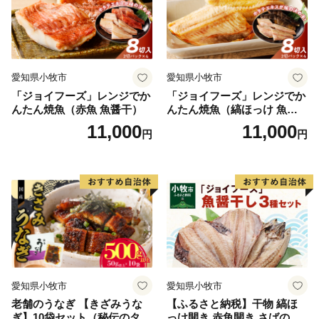
愛知県小牧市
愛知県小牧市
「ジョイフーズ」レンジでか
「ジョイフーズ」レンジでか
んたん焼魚（赤魚 魚醤干）
んたん焼魚（縞ほっけ 魚醤
干）
11,000
11,000
円
円
愛知県小牧市
愛知県小牧市
老舗のうなぎ 【きざみうな
【ふるさと納税】干物 縞ほ
ぎ】10袋セット（秘伝のタレ
っけ開き 赤魚開き さばの開