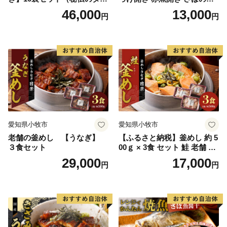
付）
き 魚醤干し 3種 セット 詰め
46,000
13,000
円
円
合わせ 魚 おかず 肉厚 おいし
い さば 赤魚 縞ホッケ ジョイ
フーズ 魚貝類 お取り寄せ お
取り寄せグルメ 魚醤 ナンプ
ラー 愛知県 小牧市 冷凍 送料
無料
愛知県小牧市
愛知県小牧市
老舗の釜めし 【うなぎ】
【ふるさと納税】釜めし 約 5
３食セット
00ｇ × 3食 セット 鮭 老舗 急
速冷凍 レンチン 時短 簡単調
29,000
17,000
円
円
理 食品 加工品 海鮮 手作り
ほくほく ご飯 お弁当 おにぎ
り お茶漬け お取り寄せ お取
り寄せグルメ 愛知県 小牧市
送料無料