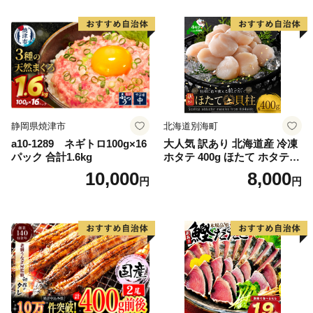
かず 弁当 支援 サーモン 銀鮭
切り身 魚 わけあり
静岡県焼津市
北海道別海町
a10-1289 ネギトロ100g×16
大人気 訳あり 北海道産 冷凍
パック 合計1.6kg
ホタテ 400g ほたて ホタテ
帆立 貝柱 海鮮 魚介類 刺身
10,000
8,000
円
円
大粒 天然 海鮮 ランキング 大
人気 人気 おすすめ 訳あり ）