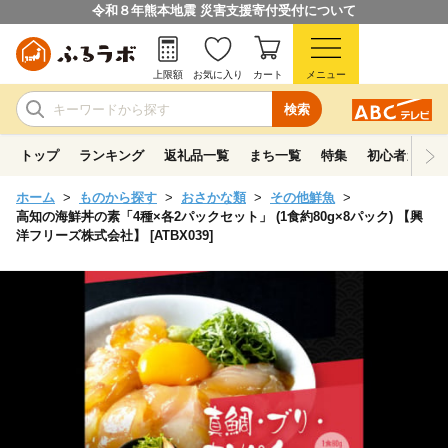
令和８年熊本地震 災害支援寄付受付について
上限額
お気に入り
カート
メニュー
検索
トップ
ランキング
返礼品一覧
まち一覧
特集
初心者ガイド
ホーム
ものから探す
おさかな類
その他鮮魚
高知の海鮮丼の素「4種×各2パックセット」 (1食約80g×8パック) 【興
洋フリーズ株式会社】 [ATBX039]