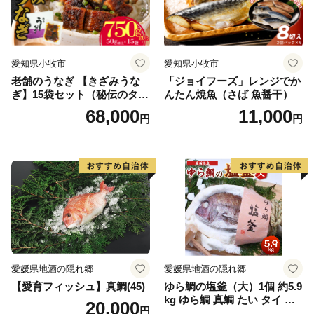
愛知県小牧市
愛知県小牧市
老舗のうなぎ 【きざみうな
「ジョイフーズ」レンジでか
ぎ】15袋セット（秘伝のタレ
んたん焼魚（さば 魚醤干）
付）
68,000
11,000
円
円
愛媛県地酒の隠れ郷
愛媛県地酒の隠れ郷
【愛育フィッシュ】真鯛(45)
ゆら鯛の塩釜（大）1個 約5.9
kg ゆら鯛 真鯛 たい タイ 鯛
20,000
円
塩釜焼き 塩釜 魚 魚介類 海鮮