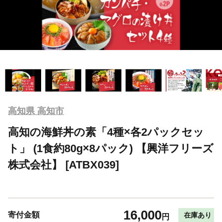
高知県 高知市
高知の海鮮丼の素「4種×各2パックセッ
ト」 (1食約80g×8パック) 【興洋フリーズ
株式会社】 [ATBX039]
16,000
寄付金額
在庫あり
円