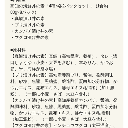
高知の海鮮丼の素「4種×各2パックセット」 (1食約
80g×8パック)
・真鯛漬け丼の素
・ブリ漬け丼の素
・カンパチ漬け丼の素
・マグロ漬け丼の素
■原材料
【真鯛漬け丼の素】真鯛（高知県産、養殖）、タレ（濃
口しょうゆ（小麦・大豆を含む）、本みりん、かつお
節、米、海洋深層水塩）
【ブリ漬け丼の素】高知産養殖ブリ、醤油、発酵調味
料、砂糖、魚醤、黒糖蜜、醸造酢、蛋白加水分解物、か
つおエキス、昆布エキス、酵母エキス/粘着剤（加工澱
粉）、（一部に小麦・さば・大豆を含む）
【カンパチ漬け丼の素】高知産養殖カンパチ、醤油、発
酵調味料、砂糖、魚醤、黒糖蜜、醸造酢、蛋白加水分解
物、かつおエキス、昆布エキス、酵母エキス/粘着剤
（加工澱粉）、（一部に小麦・さば・大豆を含む）
【マグロ漬け丼の素】ビンチョウマグロ（太平洋産）、