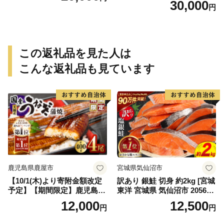
30,000
円
祝い事 お祝い ハレの日 食品
冷蔵 宝水産 国産 由良半島 愛
媛県【えひめの町（超）推
し！（愛南町）】(295)
この返礼品を見た人は
こんな返礼品も見ています
鹿児島県鹿屋市
宮城県気仙沼市
【10/1(木)より寄附金額改定
訳あり 銀鮭 切身 約2kg [宮城
予定】【期間限定】鹿児島県
東洋 宮城県 気仙沼市 205649
大隅産うなぎ蒲焼4尾（400
91] 鮭 魚介類 海鮮 訳アリ 規
12,000
12,500
円
円
g） KN007-023
格外 不揃い さけ サケ 鮭切身
シャケ 切り身 冷凍 家庭用 お