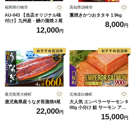
福岡県行橋市
高知県須崎市
AU-043 【当店オリジナル味
藁焼きかつおタタキ 1.9kg
付け】九州産・鰻の蒲焼２尾
8,000
円
12,000
円
鹿児島県大崎町
北海道白糠町
鹿児島県産うなぎ長蒲焼4尾
大人気 エンペラーサーモン 9
00g 小分け 鮭 サーモン アト
22,000
円
ランティックサーモン 水産
15,000
円
庁長官賞 受賞 さけ シャケ し
ゃけ sake カルパッチョ ソテ
ー レアステーキ 人気 高級 大