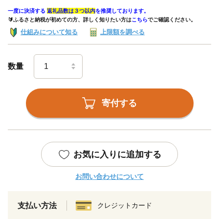
一度に決済する
返礼品数は３つ以内
を推奨しております。
🔰ふるさと納税が初めての方、詳しく知りたい方は
こちら
でご確認ください。
仕組みについて知る
上限額を調べる
数量
寄付する
お気に入りに追加する
お問い合わせについて
支払い方法
クレジットカード