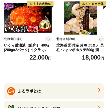
満足 美味しい 贈答 生食用 刺
身 お刺身 刺し身 魚介類 海鮮
冷凍 厚切り 薄切り ふるさと
納税 ふるさとチョイス チョ
イス 北海道 白糠町
北海道白糠町
北海道別海町
いくら醤油漬（鮭卵） 400g
北海道 野付産 冷凍 ホタテ 貝
(200g×2パック) イクラ 小分
柱 ジャンボホタテ500g 濃厚
け いくら醤油漬 鮭いくら い
な旨味と甘み （ほたて ホタ
22,000
18,000
円
円
くら醤油漬け 鮭 鮭卵 ikura
テ 帆立 貝柱 ホタテ貝柱 大玉
醤油いくら 冷凍いくら いく
大粒 北海道 別海 野付 ふるさ
ら北海道 醤油鮭いくら 人気
と納税）
大好評品 北海道 白糠町
ふるラボとは