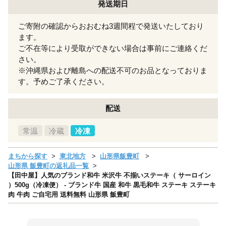
発送期日
ご寄附の確認からおおむね3週間程で発送いたしており
ます。
ご不在等により受取ができない場合は事前にご連絡くだ
さい。
※沖縄県および離島への配送不可のお品となっておりま
す。予めご了承ください。
配送
常温
冷蔵
冷凍
まちから探す
東北地方
山形県飯豊町
山形県 飯豊町の返礼品一覧
【田中屋】人気のブランド和牛 米沢牛 不揃いステーキ（ サーロイン
）500g（冷凍便） - ブランド牛 国産 和牛 黒毛和牛 ステーキ ステーキ
肉 牛肉 ご自宅用 送料無料 山形県 飯豊町