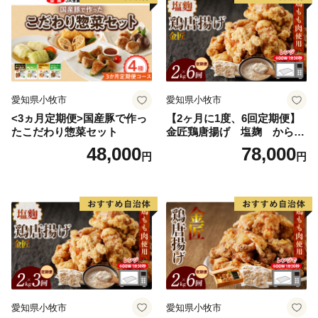
愛知県小牧市
愛知県小牧市
<3ヵ月定期便>国産豚で作っ
【2ヶ月に1度、6回定期便】
たこだわり惣菜セット
金匠鶏唐揚げ 塩麹 からあ
げ
48,000
78,000
円
円
愛知県小牧市
愛知県小牧市