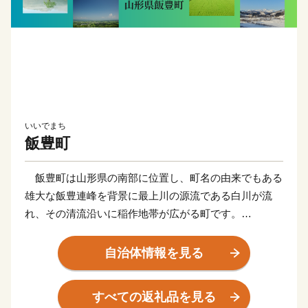
いいでまち
飯豊町
飯豊町は山形県の南部に位置し、町名の由来でもある
雄大な飯豊連峰を背景に最上川の源流である白川が流
れ、その清流沿いに稲作地帯が広がる町です。
明治時代の初めに日本を旅行したイギリスの女性旅行
家イザベラ・バードは「東洋のアルカディア（理想
自治体情報を見る
郷）」と表現し、屋敷林と散居集落が織りなす、農村の
原風景が広がっています。
すべての返礼品を見る
豊かな自然あふれる環境で育まれた農産品、自然の恵