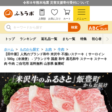
令和８年熊本地震 災害支援寄付受付について
上限額
お気に入り
カート
メニュー
検索
トップ
ランキング
返礼品一覧
まち一覧
特集
初心者ガイド
ホーム
ものから探す
お肉
牛肉
【田中屋】人気のブランド和牛 米沢牛 不揃いステーキ（ サーロイン
）500g（冷凍便） - ブランド牛 国産 和牛 黒毛和牛 ステーキ ステーキ
肉 牛肉 ご自宅用 送料無料 山形県 飯豊町