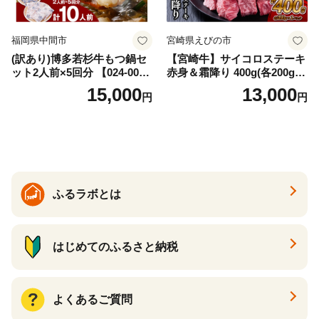
福岡県中間市
宮崎県えびの市
(訳あり)博多若杉牛もつ鍋セ
【宮崎牛】サイコロステーキ
ット2人前×5回分 【024-002
赤身＆霜降り 400g(各200g×
7】
１P 計2P) 真空パック 冷凍
15,000
13,000
円
円
ふるラボとは
はじめてのふるさと納税
よくあるご質問