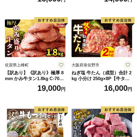
60] 肉 牛肉 精肉 牛たん 牛タ
ン塩 牛たん塩 冷凍 焼肉 BB
Q アウトドア バーベキュー
厚切り タン
佐賀県上峰町
大阪府泉佐野市
【訳あり】《訳あり》極厚 8
ねぎ塩 牛たん（成型）合計 2
mm かみ牛タン1.8kg C-709-
kg 小分け 250g×8P【牛タン
AS
牛肉 焼肉用 薄切り 訳あり サ
19,000
16,000
円
円
イズ不揃い】