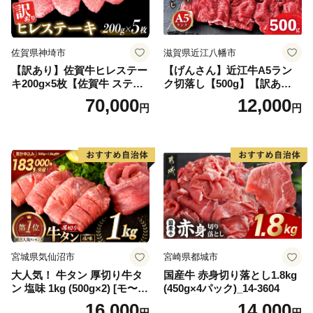
佐賀県神埼市
滋賀県近江八幡市
【訳あり】佐賀牛ヒレステー
【げんさん】近江牛A5ラン
キ200g×5枚【佐賀牛 ステー
ク切落し【500g】【訳あり】
キ ブランド肉 ヒレ肉 フィレ
【DG12W】
70,000
12,000
円
円
肉 ジューシー ヘルシー】(H0
65175)
宮城県気仙沼市
宮崎県都城市
大人気！ 牛タン 厚切り牛タ
国産牛 赤身切り落とし1.8kg
ン 塩味 1kg (500g×2) [モ〜ラ
(450g×4パック)_14-3604
ンド 宮城県 気仙沼市 205646
16,000
14,000
円
円