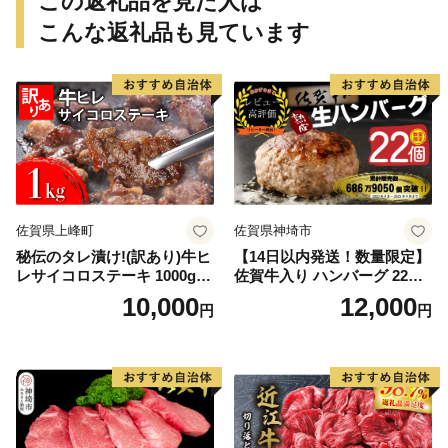
この返礼品を見た人は
こんな返礼品も見ています
佐賀県上峰町
佐賀県神埼市
秘伝のタレ漬け!(訳あり)牛ヒ
【14日以内発送！数量限定】
レサイコロステーキ 1000g
佐賀牛入り ハンバーグ 22個
【B-1098-AS】
2.6kg(120g×22個)【佐賀牛
10,000
12,000
円
円
黒毛和牛 ブランド牛 九州 ハ
ンバーグ 牛肉 豚肉 国産 お弁
当 おかず 惣菜 おすすめ 人
気】(H083106)