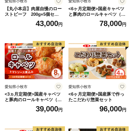
愛知県小牧市
愛知県小牧市
【丸小本店】肉屋自慢のロー
<6ヶ月定期便>国産キャベツ
ストビーフ 200g×5個セッ
と豚肉のロールキャベツ（4P
ト
入り）
43,000
78,000
円
円
愛知県小牧市
愛知県小牧市
<3ヵ月定期便>国産キャベツ
<6ヶ月定期便>国産豚で作っ
と豚肉のロールキャベツ（4P
たこだわり惣菜セット
入り）
39,000
96,000
円
円