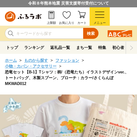
令和８年熊本地震 災害支援寄付受付について
上限額
お気に入り
カート
メニュー
検索
トップ
ランキング
返礼品一覧
まち一覧
特集
初心者ガイド
ホーム
ものから探す
ファッション
小物・カバン・アクセサリー
恐竜セット【B-1】Tシャツ：柄/（恐竜たち）イラストデザインver.、
トートバッグ、木製スプーン、ブローチ：カラー/さくらんぼ
MKWAD012