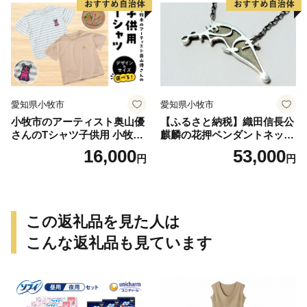
愛知県小牧市
愛知県小牧市
小牧市のアーティスト奥山優
【ふるさと納税】織田信長公
さんのTシャツ子供用 小牧市
麒麟の花押ペンダントネック
制70周年記念
レス
16,000
53,000
円
円
この返礼品を見た人は
こんな返礼品も見ています