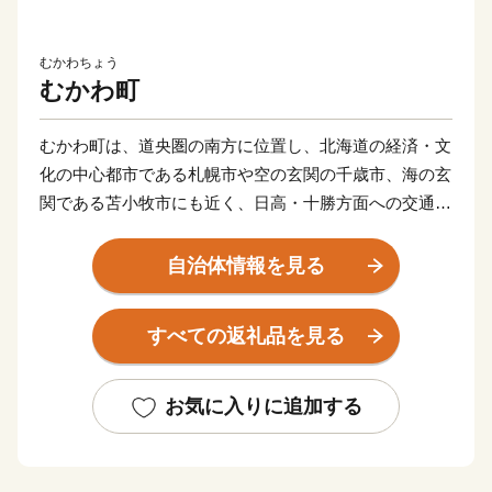
むかわちょう
むかわ町
むかわ町は、道央圏の南方に位置し、北海道の経済・文
化の中心都市である札幌市や空の玄関の千歳市、海の玄
関である苫小牧市にも近く、日高・十勝方面への交通の
要衝にあります。
面積が、旧鵡川町が164.88平方キロメートル、旧穂別町
自治体情報を見る
が546.48平方キロメートル、2町合わせて711.36平方キ
ロメートルであり、細長い地形をしています。
すべての返礼品を見る
東西及び北部の三方が日高山脈系の外縁部に囲まれ、南
部は太平洋に面し、全国でも屈指の清流度を誇る一級河
川鵡川が南北に縦走しており、海・山・川そして平地と
お気に入りに追加する
多彩な自然環境に恵まれています。
平成30年9月6日発生の北海道胆振東部地震では、甚大