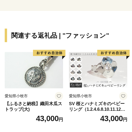
な被害を受けましたが、皆様からの温かいご支援によ
り、震災からの復旧・復興に向けて「単純に現状復旧す
るのではなく、その先の未来へ向けた創造的な復興」を
スローガンに、一歩一歩歩み始めています。
関連する返礼品 | "ファッション"
愛知県小牧市
愛知県小牧市
【ふるさと納税】織田木瓜ス
SV 桜とハナミズキのベビー
トラップ(大)
リング（1.2.4.6.8.10.11.12
月）
43,000
43,000
円
円