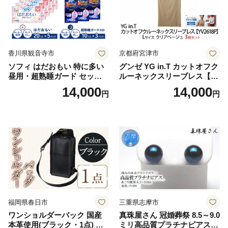
香川県観音寺市
京都府宮津市
ソフィ はだおもい 特に多い
グンゼ YG in.T カットオフク
昼用・超熟睡ガード セット
ルーネックスリーブレス【Y
羽付き ナプキン 生理用品 サ
V2618P】Lサイズ クリアベ
14,000
14,000
円
円
ニタリー ユニ・チャーム
ージュ3枚セット [№5716-04
32]
福岡県春日市
三重県志摩市
ワンショルダーバック 国産
真珠屋さん 冠婚葬祭 8.5～9.0
本革使用(ブラック・1点) 鞄
ミリ高品質プラチナピアス P