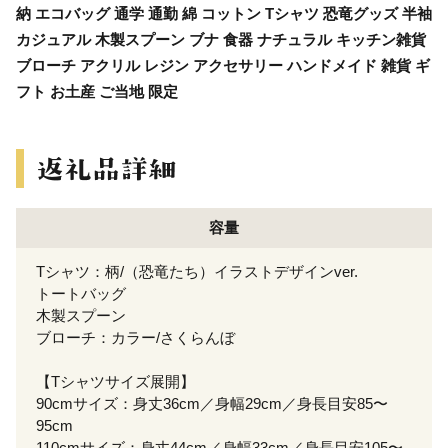
納 エコバッグ 通学 通勤 綿 コットン Tシャツ 恐竜グッズ 半袖
カジュアル 木製スプーン ブナ 食器 ナチュラル キッチン雑貨
ブローチ アクリル レジン アクセサリー ハンドメイド 雑貨 ギ
フト お土産 ご当地 限定
容量
Tシャツ：柄/（恐竜たち）イラストデザインver.
トートバッグ
木製スプーン
ブローチ：カラー/さくらんぼ
【Tシャツサイズ展開】
90cmサイズ：身丈36cm／身幅29cm／身長目安85〜
95cm
110cmサイズ：身丈44cm／身幅33cm／身長目安105〜