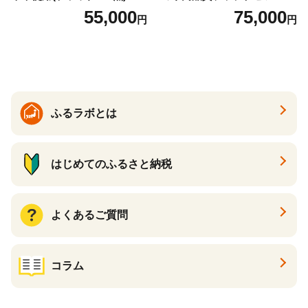
バック バッグ カバン レザー
t900 志摩産アコヤ真珠 ブラ
55,000
75,000
円
円
国産 日本製 牛革 黒 革 革製
ックパール 黒真珠
品 手作り 男性 女性 レディー
ス メンズ【ksg1307-bk】【Z
enis】
ふるラボとは
はじめてのふるさと納税
よくあるご質問
コラム