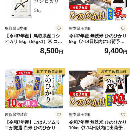
鳥取県日野町
熊本県玉東町
【令和7年産】鳥取県産コシ
令和7年産 無洗米 ひのひかり
ヒカリ 5kg（5kg×1）米 コシ
5kg《7-14日以内に出荷予定
ヒカリ こしひかり お米 白米
(土日祝除く)》コメ 米 無洗米
8,500
9,400
円
円
精米 5キロ おこめ こめ コメ
高レビュー｜人気米 熊本県
真空パック包装 真空包装 長
産米 お米 生活応援米
期保存 単一原料米 鳥取県日
野町産 Elevation
佐賀県神埼市
熊本県玉東町
【令和7年産】ごはんソムリ
令和7年産 無洗米 ひのひかり
エが厳選 白米 ひのひかり 10
10kg《7-14日以内に出荷予定