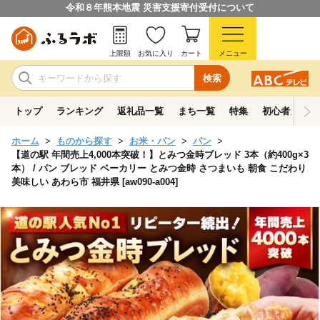
令和８年熊本地震 災害支援寄付受付について
上限額
お気に入り
カート
メニュー
検索
トップ
ランキング
返礼品一覧
まち一覧
特集
初心者ガイド
ホーム
ものから探す
お米・パン
パン
【道の駅 年間売上4,000本突破！】とみつ金時ブレッド 3本（約400g×3
本） / パン ブレッド ベーカリー とみつ金時 さつまいも 朝食 こだわり
美味しい あわら市 福井県 [aw090-a004]