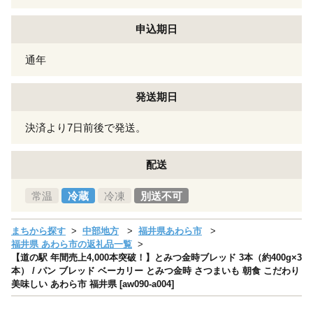
申込期日
通年
発送期日
決済より7日前後で発送。
配送
常温
冷蔵
冷凍
別送不可
まちから探す
中部地方
福井県あわら市
福井県 あわら市の返礼品一覧
【道の駅 年間売上4,000本突破！】とみつ金時ブレッド 3本（約400g×3
本） / パン ブレッド ベーカリー とみつ金時 さつまいも 朝食 こだわり
美味しい あわら市 福井県 [aw090-a004]