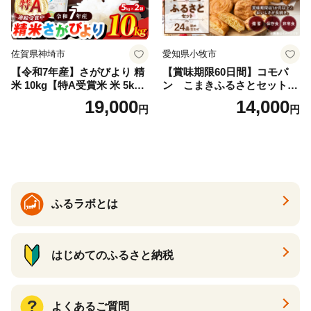
佐賀県神埼市
愛知県小牧市
【令和7年産】さがびより 精
【賞味期限60日間】コモパ
米 10kg【特A受賞米 米 5kg×
ン こまきふるさとセット
2袋 お米 コメ こめ 国産 美味
（24個入り）／災害用備蓄
19,000
14,000
円
円
しい ブランド米 人気 ランキ
保存食 非常食 防災グッズに
ング 増田米穀】(H015224)
も
ふるラボとは
はじめてのふるさと納税
よくあるご質問