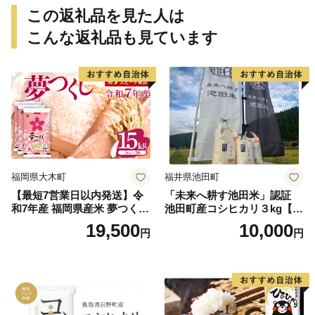
この返礼品を見た人は
こんな返礼品も見ています
福岡県大木町
福井県池田町
【最短7営業日以内発送】令
「未来へ耕す池田米」認証
和7年産 福岡県産米 夢つくし
池田町産コシヒカリ３kg【お
15kg 精米 ※北海道・沖縄・
1人様につき３セットまで】
19,500
10,000
円
円
離島は配送不可