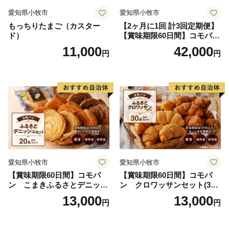
って管理し、関係法令で定められた場合を除き、第三者
愛知県小牧市
愛知県小牧市
に譲渡したり、提供したりすることはございません。な
もっちりたまご（カスター
【2ヶ月に1回 計3回定期便】
お、お客様からいただいた個人情報は、商品の発送、事
ド）
【賞味期限60日間】コモパ
務連絡、いただいたふるさと納税の使い道に関する報
ン ふるさとクロワッサンセ
11,000
42,000
円
円
ット（計90個）／災害用備蓄
告、あわら市が主催・出展するふるさと納税関連イベン
保存食 非常食 防災グッズに
ト情報の提供及びあわら市のふるさと納税に関する情報
も
提供のために使用させていただき、その手段として、電
子メールの配信やパンフレット等の資料の郵送をさせて
いただくことがあります。
御不明な点や、電子メールの配信又は資料の郵送停止等
のご希望がございましたら、ふるさと納税担当
(furusato@city-awara.com)までご連絡ください。
愛知県小牧市
愛知県小牧市
【賞味期限60日間】コモパ
【賞味期限60日間】コモパ
ン こまきふるさとデニッシ
ン クロワッサンセット(30
ュセット（20個入り）／災害
個入り)／災害用備蓄 保存食
13,000
13,000
円
円
用備蓄 保存食 非常食 防災グ
非常食 防災グッズにも
ッズにも