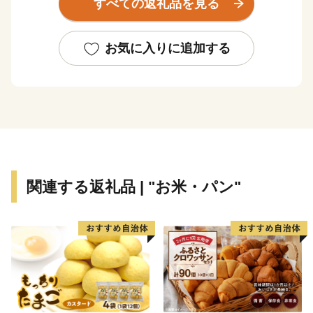
すべての返礼品を見る
あぁ、これって「贅沢」な暮らしかもしれない。
おはよう。いい天気やの。気ぃつけて、行ってきねの。
お気に入りに追加する
みんなが声をかけあって、みんながみんなを思いあって
いる。
これがあわらの普通で「ふだん」だけど、
よそから見たらとても豊かで「贅沢」かもしれない。
みなさん、あわららしい贅沢を見つけてください。
そして、どうぞ感じてみてください。
関連する返礼品 | "お米・パン"
ここはあわら市、幸福な福井県にあるちょっと贅沢なま
ちです。
〈プライバシーポリシー（個人情報保護方針）につい
て〉
お客様からいただいた個人情報は、あわら市が責任をも