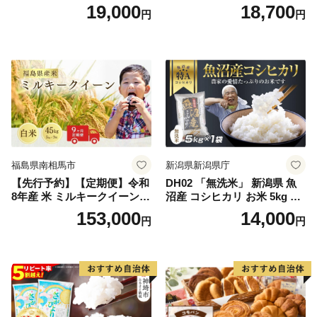
kg【神埼市産 米 お米 精米 白
(土日祝除く)》コメ 米 無洗米
19,000
18,700
円
円
米 10kg 5kg×2 ひのひかり ブ
令和7年産 高レビュー｜人気
ランド米 食味鑑定士】(H063
米 熊本県産米 お米 生活応援
164)
米
福島県南相馬市
新潟県新潟県庁
【先行予約】【定期便】令和
DH02 「無洗米」 新潟県 魚
8年産 米 ミルキークイーン
沼産 コシヒカリ お米 5kg こ
白米 45kg (5kg×9回) | ミルキ
しひかり 精米 米（お米の美
153,000
14,000
円
円
ークイーン 米5kg 福島 福島
味しい炊き方ガイド付き）
県産 福島産 精米 お米 米 コ
メ 武田ファーム サムランド
福島県 南相馬市 cu006-ae