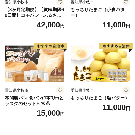
愛知県小牧市
愛知県小牧市
【3ヶ月定期便】【賞味期限6
もっちりたまご（小倉バタ
0日間】コモパン ふるさと
ー）
クロワッサンセット（計90
42,000
11,000
円
円
個）／災害用備蓄 保存食 非
常食 防災グッズにも
愛知県小牧市
愛知県小牧市
本間製パン 食パン(1本3斤)と
もっちりたまご（塩バター）
ラスクのセットB 常温
11,000
円
15,000
円