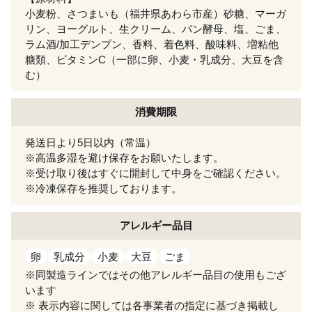
小麦粉、さつまいも（福井県あわら市産）砂糖、マーガ
リン、ヨーグルト、生クリーム、パン酵母、塩、ごま、
ラム酒/加工デンプン、香料、着色料、酸味料、増粘他
糖類、ビタミンC（一部に卵、小麦・乳成分、大豆を含
む）
消費期限
発送日より5日以内（常温）
※高温多湿を避け保存をお願いたします。
※受け取り後はすぐに開封して中身をご確認ください。
※冷凍保存を推奨しております。
アレルギー
品目
卵
乳成分
小麦
大豆
ごま
※同製造ラインではその他アレルギー品目の使用もござ
います
※ 表示内容に関しては各事業者の指定に基づき掲載し