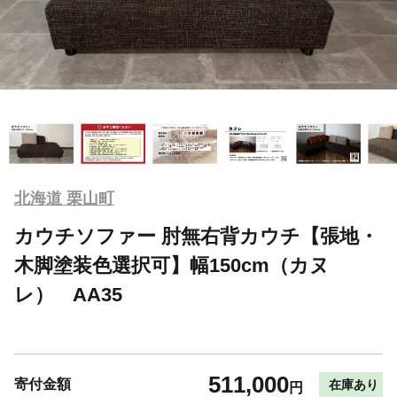
北海道 栗山町
カウチソファー 肘無右背カウチ【張地・
木脚塗装色選択可】幅150cm（カヌ
レ） AA35
511,000
寄付金額
在庫あり
円