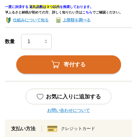
一度に決済する
返礼品数は３つ以内
を推奨しております。
🔰ふるさと納税が初めての方、詳しく知りたい方は
こちら
でご確認ください。
仕組みについて知る
上限額を調べる
数量
寄付する
お気に入りに追加する
お問い合わせについて
支払い方法
クレジットカード