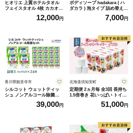
ヒオリエ 上質ホテルタオル
ボディソープ hadakara ( ハ
フェイスタオル 4枚 カカオ
ダカラ ) 泡タイプ 詰め替え 4
【タオル 泉州タオル 吸水 普
40ml×4袋 ボディーソープ 泡
12,000
7,000
円
円
段使い 無地 シンプル 日用品
ボディソープ 泡 日用品 消耗
ふわふわ ふかふか 家族 たお
品 バス用品 大容量 いい 匂い
る 一人暮らし】
ボディ 保湿 LION ライオン
泡石鹸 石鹸 兵庫 兵庫県 小野
市
香川県観音寺市
北海道倶知安町
シルコット ウェットティッ
定期便 2ヵ月毎 全3回 長持ち
シュ ノンアルコール除菌詰
1.5倍巻き 花いっぱい トイレ
替（43枚×3P）×24袋 日用品
ットペーパー ダブル 45ｍ 計
39,000
51,000
円
円
おもちゃ 拭き取り 手拭き 外
72ロール 全18種 花柄 プリン
出時 お出かけ時 食事前 緑茶
ト ハーブ 香り付き 日本製 ま
カテキン配合
とめ買い 防災 常備品 ペーパ
ー 消耗品 備蓄 送料無料 北海
道 倶知安町 日用品