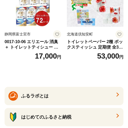
静岡県富士宮市
北海道倶知安町
0017-10-06 エリエール 消臭
トイレットペーパー 2種 ボッ
＋ トイレットティシュー し
クスティッシュ 定期便 全3
っかり香るフレッシュクリア
回 日本製 まとめ買い 防災
17,000
53,000
円
円
の香り ダブル 12ロール×6パ
常備品 日用雑貨 消耗品 生活
ック 72ロール 25m トイレ
必需品 大容量 備蓄 リサイク
ットペーパー パルプ100％ 消
ル ティッシュ ペーパー まと
臭 防臭 日用品 消耗品 備蓄
め買い 雑貨 倶知安町
ふるラボとは
はじめてのふるさと納税