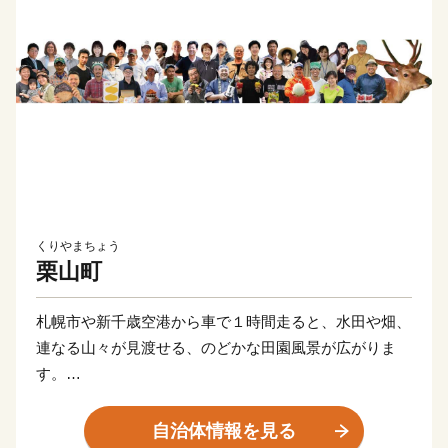
くりやまちょう
栗山町
札幌市や新千歳空港から車で１時間走ると、水田や畑、
連なる山々が見渡せる、のどかな田園風景が広がりま
す。
かつて夕張炭鉱の盛栄とともに発展した北海道最古の蔵
元「小林酒造」や、桃太郎のパッケージとオブラートで
自治体情報を見る