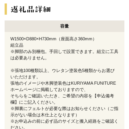
容量
W1500×D880×H730mm（座面高さ360mm）
組立品
※脚部のみ別梱包。手回しで設置できます。組立に工具
は必要ありません。
※張地100種類以上、ウレタン塗装色5種類からお選び
いただけます。
張地のイメージや木脚塗装色はKURIYAMA FUNITURE
ホームページに掲載しておりますので、
そちらをご確認いただき、ご希望の内容を【申込備考
欄】にご記入ください。
※脚裏にフェルトが必要な際はお知らせください（ご指
示がない場合は木仕上となります）
※お申込みの前に必ず品のサイズと搬入経路をご確認く
ださい。