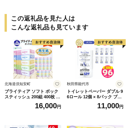
この返礼品を見た人は
こんな返礼品も見ています
北海道倶知安町
秋田県能代市
ブライティア ソフト ボック
トイレットペーパー ダブル 9
スティッシュ 200組 400枚 60
6ロール 12個 × 8パック ブラ
箱 日本製 まとめ買い ティッ
ンカ 再生紙 100％ 芯あり 日
16,000
11,000
円
円
シュ リサイクル 長持 防災 常
用品 消耗品 無香料 生活用品
備品 日用雑貨 消耗品 生活必
備蓄 秋田県 能代市 送料無料
需品 備蓄 ペーパー 紙 北海道
《能代製紙》
倶知安町 日用品