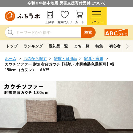
令和８年熊本地震 災害支援寄付受付について
上限額
お気に入り
カート
メニュー
検索
トップ
ランキング
返礼品一覧
まち一覧
特集
初心者ガイド
ホーム
ものから探す
雑貨・日用品
家具・家電
カウチソファー 肘無右背カウチ【張地・木脚塗装色選択可】幅
150cm（カヌレ） AA35