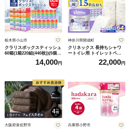
栃木県小山市
神奈川県開成町
クラリスボックスティッシュ
クリネックス 長持ちシャワ
60箱(1箱220組(440枚))(5個入
ートイレ用 トイレットペー
り×12セット)【1256759】
パー（ダブル）64ロール(8ロ
14,000
22,000
円
円
ール×8パック) 開成町 トイレ
ットペーパーダブル 日用品
国産 新生活 ダブル SDGs 備
蓄 防災 エコ 消耗品 生活雑貨
生活用品 無香料 トイレット
ペーパー ダブル といれっと
ぺーぱー トイレ クレシア ト
イレットペーパー [BDBH002
-1]
大阪府泉佐野市
兵庫県小野市