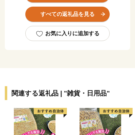
お馴染みの「谷田の日本一きびだんご」など、道産子な
ら誰もが一度は目にしたことがある商品は、実は栗山町
すべての返礼品を見る
の特産品。
野球日本代表 栗山英樹前監督が、ご自身の名前が縁で
少年野球場「栗の樹ファーム」を造ったことでも知られ
お気に入りに追加する
ます。
いつもきれいに整備された広大な芝生に、子どもたちを
安心して遊ばせられる遊具や、無料で利用できる「なか
よし動物園」がママに人気の「栗山公園」は、家族で一
日中楽しめるおすすめスポットです。
ふるさと栗山町をいつまでも活気あふれるまちにするた
関連する返礼品 | "雑貨・日用品"
め、ふるさと納税を通じてまちの魅力を全国に発信し、
一人でも多くの「栗山ファン」を増やせるよう励んでま
いります。
「栗山出身」ってだけでモテる時代は、きっとくる！